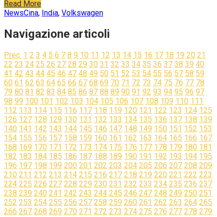
Read More
News
Cina
,
India
,
Volkswagen
Navigazione articoli
Prec.
1
2
3
4
5
6
7
8
9
10
11
12
13
14
15
16
17
18
19
20
21
22
23
24
25
26
27
28
29
30
31
32
33
34
35
36
37
38
39
40
41
42
43
44
45
46
47
48
49
50
51
52
53
54
55
56
57
58
59
60
61
62
63
64
65
66
67
68
69
70
71
72
73
74
75
76
77
78
79
80
81
82
83
84
85
86
87
88
89
90
91
92
93
94
95
96
97
98
99
100
101
102
103
104
105
106
107
108
109
110
111
112
113
114
115
116
117
118
119
120
121
122
123
124
125
126
127
128
129
130
131
132
133
134
135
136
137
138
139
140
141
142
143
144
145
146
147
148
149
150
151
152
153
154
155
156
157
158
159
160
161
162
163
164
165
166
167
168
169
170
171
172
173
174
175
176
177
178
179
180
181
182
183
184
185
186
187
188
189
190
191
192
193
194
195
196
197
198
199
200
201
202
203
204
205
206
207
208
209
210
211
212
213
214
215
216
217
218
219
220
221
222
223
224
225
226
227
228
229
230
231
232
233
234
235
236
237
238
239
240
241
242
243
244
245
246
247
248
249
250
251
252
253
254
255
256
257
258
259
260
261
262
263
264
265
266
267
268
269
270
271
272
273
274
275
276
277
278
279