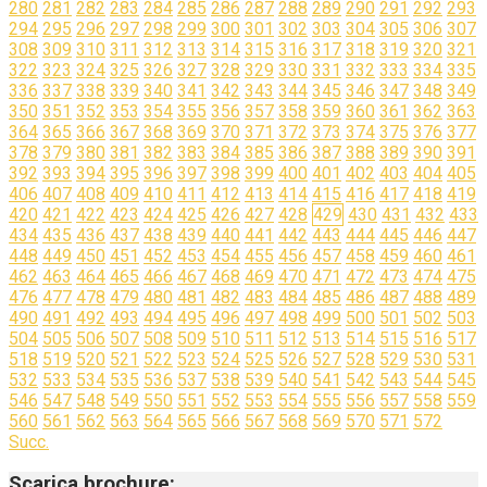
280
281
282
283
284
285
286
287
288
289
290
291
292
293
294
295
296
297
298
299
300
301
302
303
304
305
306
307
308
309
310
311
312
313
314
315
316
317
318
319
320
321
322
323
324
325
326
327
328
329
330
331
332
333
334
335
336
337
338
339
340
341
342
343
344
345
346
347
348
349
350
351
352
353
354
355
356
357
358
359
360
361
362
363
364
365
366
367
368
369
370
371
372
373
374
375
376
377
378
379
380
381
382
383
384
385
386
387
388
389
390
391
392
393
394
395
396
397
398
399
400
401
402
403
404
405
406
407
408
409
410
411
412
413
414
415
416
417
418
419
420
421
422
423
424
425
426
427
428
429
430
431
432
433
434
435
436
437
438
439
440
441
442
443
444
445
446
447
448
449
450
451
452
453
454
455
456
457
458
459
460
461
462
463
464
465
466
467
468
469
470
471
472
473
474
475
476
477
478
479
480
481
482
483
484
485
486
487
488
489
490
491
492
493
494
495
496
497
498
499
500
501
502
503
504
505
506
507
508
509
510
511
512
513
514
515
516
517
518
519
520
521
522
523
524
525
526
527
528
529
530
531
532
533
534
535
536
537
538
539
540
541
542
543
544
545
546
547
548
549
550
551
552
553
554
555
556
557
558
559
560
561
562
563
564
565
566
567
568
569
570
571
572
Succ.
Scarica brochure: