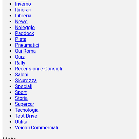
Inverno
Itinerari
Libreria
News
Noleggio
Paddock
Pista
Pneumatici
Qui Roma
Quiz
Rally
Recensioni e Consigli
Saloni
Sicurezza
Speciali
Sport
Storia
Supercar
Tecnologia
Test Drive
Utilità
Veicoli Commerciali