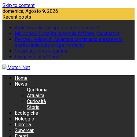
Skip to content
domenica, Agosto 9, 2026
Recent posts
Audi Nuvolari, sviluppo in tempi record !
Mercedes-Benz Italia amplia l'offerta pneumatici
Perché i volanti in Alcantara continuano a essere la
scelta delle auto più performanti
Smart aggiorna la gamma
Lunga vita alla Miura!
Home
News
Qui Roma
Attualità
Curiosità
Storia
Ecologiche
Noleggio
Libreria
Supercar
Eventi