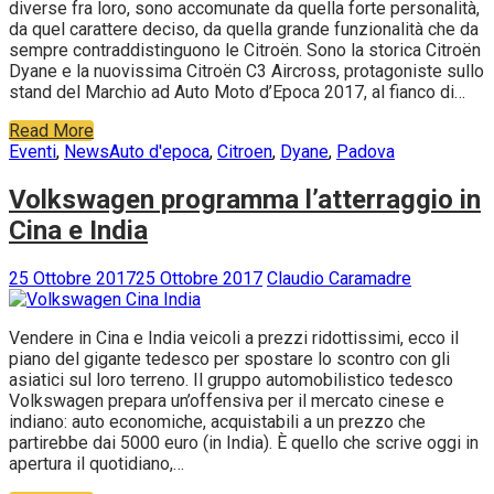
diverse fra loro, sono accomunate da quella forte personalità,
da quel carattere deciso, da quella grande funzionalità che da
sempre contraddistinguono le Citroën. Sono la storica Citroën
Dyane e la nuovissima Citroën C3 Aircross, protagoniste sullo
stand del Marchio ad Auto Moto d’Epoca 2017, al fianco di…
Read More
Eventi
,
News
Auto d'epoca
,
Citroen
,
Dyane
,
Padova
Volkswagen programma l’atterraggio in
Cina e India
25 Ottobre 2017
25 Ottobre 2017
Claudio Caramadre
Vendere in Cina e India veicoli a prezzi ridottissimi, ecco il
piano del gigante tedesco per spostare lo scontro con gli
asiatici sul loro terreno. Il gruppo automobilistico tedesco
Volkswagen prepara un’offensiva per il mercato cinese e
indiano: auto economiche, acquistabili a un prezzo che
partirebbe dai 5000 euro (in India). È quello che scrive oggi in
apertura il quotidiano,…