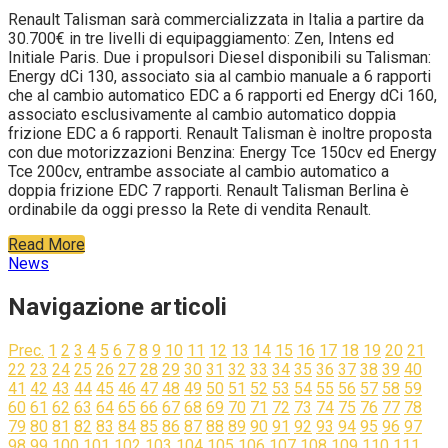
Renault Talisman sarà commercializzata in Italia a partire da
30.700€ in tre livelli di equipaggiamento: Zen, Intens ed
Initiale Paris. Due i propulsori Diesel disponibili su Talisman:
Energy dCi 130, associato sia al cambio manuale a 6 rapporti
che al cambio automatico EDC a 6 rapporti ed Energy dCi 160,
associato esclusivamente al cambio automatico doppia
frizione EDC a 6 rapporti. Renault Talisman è inoltre proposta
con due motorizzazioni Benzina: Energy Tce 150cv ed Energy
Tce 200cv, entrambe associate al cambio automatico a
doppia frizione EDC 7 rapporti. Renault Talisman Berlina è
ordinabile da oggi presso la Rete di vendita Renault.
Read More
News
Navigazione articoli
Prec.
1
2
3
4
5
6
7
8
9
10
11
12
13
14
15
16
17
18
19
20
21
22
23
24
25
26
27
28
29
30
31
32
33
34
35
36
37
38
39
40
41
42
43
44
45
46
47
48
49
50
51
52
53
54
55
56
57
58
59
60
61
62
63
64
65
66
67
68
69
70
71
72
73
74
75
76
77
78
79
80
81
82
83
84
85
86
87
88
89
90
91
92
93
94
95
96
97
98
99
100
101
102
103
104
105
106
107
108
109
110
111