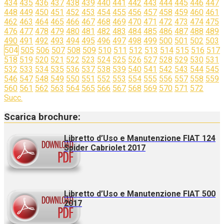
434
435
436
437
438
439
440
441
442
443
444
445
446
447
448
449
450
451
452
453
454
455
456
457
458
459
460
461
462
463
464
465
466
467
468
469
470
471
472
473
474
475
476
477
478
479
480
481
482
483
484
485
486
487
488
489
490
491
492
493
494
495
496
497
498
499
500
501
502
503
504
505
506
507
508
509
510
511
512
513
514
515
516
517
518
519
520
521
522
523
524
525
526
527
528
529
530
531
532
533
534
535
536
537
538
539
540
541
542
543
544
545
546
547
548
549
550
551
552
553
554
555
556
557
558
559
560
561
562
563
564
565
566
567
568
569
570
571
572
Succ.
Scarica brochure:
Libretto d’Uso e Manutenzione FIAT 124
Spider Cabriolet 2017
Libretto d’Uso e Manutenzione FIAT 500
2017