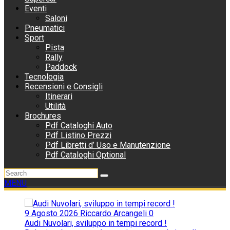
Eventi
Saloni
Pneumatici
Sport
Pista
Rally
Paddock
Tecnologia
Recensioni e Consigli
Itinerari
Utilità
Brochures
Pdf Cataloghi Auto
Pdf Listino Prezzi
Pdf Libretti d’ Uso e Manutenzione
Pdf Cataloghi Optional
MENU
9 Agosto 2026
Riccardo Arcangeli
0
Audi Nuvolari, sviluppo in tempi record !