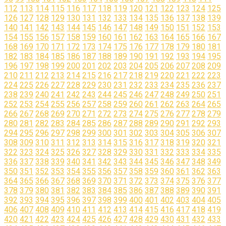
112
113
114
115
116
117
118
119
120
121
122
123
124
125
126
127
128
129
130
131
132
133
134
135
136
137
138
139
140
141
142
143
144
145
146
147
148
149
150
151
152
153
154
155
156
157
158
159
160
161
162
163
164
165
166
167
168
169
170
171
172
173
174
175
176
177
178
179
180
181
182
183
184
185
186
187
188
189
190
191
192
193
194
195
196
197
198
199
200
201
202
203
204
205
206
207
208
209
210
211
212
213
214
215
216
217
218
219
220
221
222
223
224
225
226
227
228
229
230
231
232
233
234
235
236
237
238
239
240
241
242
243
244
245
246
247
248
249
250
251
252
253
254
255
256
257
258
259
260
261
262
263
264
265
266
267
268
269
270
271
272
273
274
275
276
277
278
279
280
281
282
283
284
285
286
287
288
289
290
291
292
293
294
295
296
297
298
299
300
301
302
303
304
305
306
307
308
309
310
311
312
313
314
315
316
317
318
319
320
321
322
323
324
325
326
327
328
329
330
331
332
333
334
335
336
337
338
339
340
341
342
343
344
345
346
347
348
349
350
351
352
353
354
355
356
357
358
359
360
361
362
363
364
365
366
367
368
369
370
371
372
373
374
375
376
377
378
379
380
381
382
383
384
385
386
387
388
389
390
391
392
393
394
395
396
397
398
399
400
401
402
403
404
405
406
407
408
409
410
411
412
413
414
415
416
417
418
419
420
421
422
423
424
425
426
427
428
429
430
431
432
433