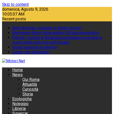
Skip to content
domenica, Agosto 9, 2026
10:05:08 AM
Recent posts
Audi Nuvolari, sviluppo in tempi record !
Mercedes-Benz Italia amplia l'offerta pneumatici
Perché i volanti in Alcantara continuano a essere la
scelta delle auto più performanti
Smart aggiorna la gamma
Lunga vita alla Miura!
Home
News
Qui Roma
Attualità
Curiosità
Storia
Ecologiche
Noleggio
Libreria
Supercar