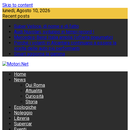
Skip to content
lunedì, Agosto 10, 2026
Recent posts
Super Veloce, di nome e di fatto
Audi Nuvolari, sviluppo in tempi record !
Mercedes-Benz Italia amplia l'offerta pneumatici
Perché i volanti in Alcantara continuano a essere la
scelta delle auto più performanti
Smart aggiorna la gamma
Home
News
Qui Roma
Attualità
Curiosità
Storia
Ecologiche
Noleggio
Libreria
Supercar
Eventi