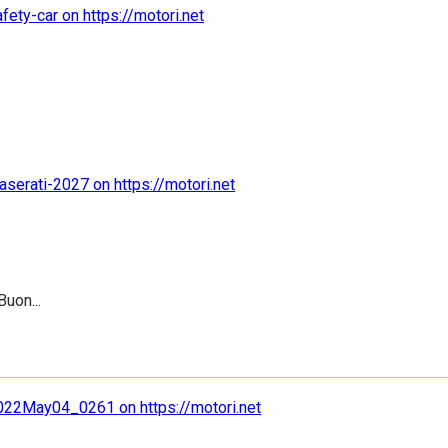
uon...