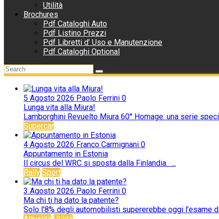
Utilità
Brochures
Pdf Cataloghi Auto
Pdf Listino Prezzi
Pdf Libretti d’ Uso e Manutenzione
Pdf Cataloghi Optional
5 Agosto 2026
Paolo Ferrini
0
Lunga vita alla Miura!
Lamborghini Revuelto Miura 60° Homage: una serie special
Supercar
4 Agosto 2026
Franco Carmignani
0
Appuntamento in Estonia
Il circus del WRC si sposta dalla Finlandia. ...
Rally
Sport
3 Agosto 2026
Paolo Ferrini
0
Ma chi ti ha dato la patente?
Solo l’8% degli automobilisti supererebbe oggi l’esame di t
Attualità
Utilità