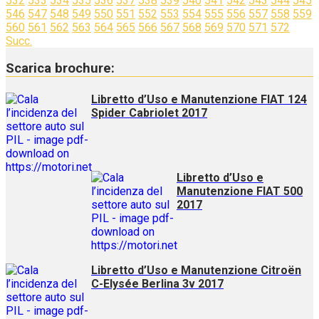
532
533
534
535
536
537
538
539
540
541
542
543
544
545
546
547
548
549
550
551
552
553
554
555
556
557
558
559
560
561
562
563
564
565
566
567
568
569
570
571
572
Succ.
Scarica brochure:
Libretto d’Uso e Manutenzione FIAT 124
Spider Cabriolet 2017
Libretto d’Uso e
Manutenzione FIAT 500
2017
Libretto d’Uso e Manutenzione Citroën
C-Elysée Berlina 3v 2017