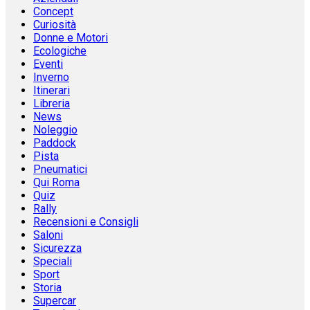
Concept
Curiosità
Donne e Motori
Ecologiche
Eventi
Inverno
Itinerari
Libreria
News
Noleggio
Paddock
Pista
Pneumatici
Qui Roma
Quiz
Rally
Recensioni e Consigli
Saloni
Sicurezza
Speciali
Sport
Storia
Supercar