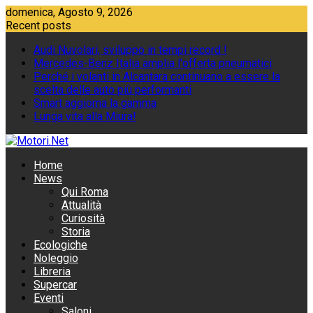
Skip
domenica, Agosto 9, 2026
to
Recent posts
content
Audi Nuvolari, sviluppo in tempi record !
Mercedes-Benz Italia amplia l'offerta pneumatici
Perché i volanti in Alcantara continuano a essere la
scelta delle auto più performanti
Smart aggiorna la gamma
Lunga vita alla Miura!
Home
News
Qui Roma
Attualità
Curiosità
Storia
Ecologiche
Noleggio
Libreria
Supercar
Eventi
Saloni