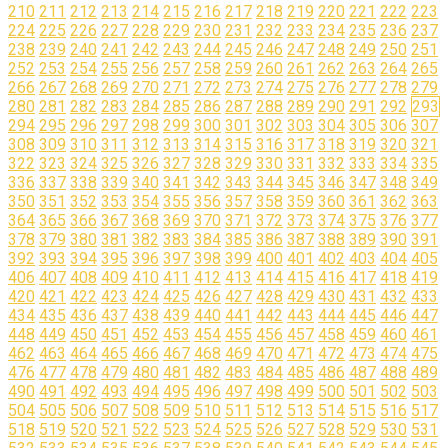
210
211
212
213
214
215
216
217
218
219
220
221
222
223
224
225
226
227
228
229
230
231
232
233
234
235
236
237
238
239
240
241
242
243
244
245
246
247
248
249
250
251
252
253
254
255
256
257
258
259
260
261
262
263
264
265
266
267
268
269
270
271
272
273
274
275
276
277
278
279
280
281
282
283
284
285
286
287
288
289
290
291
292
293
294
295
296
297
298
299
300
301
302
303
304
305
306
307
308
309
310
311
312
313
314
315
316
317
318
319
320
321
322
323
324
325
326
327
328
329
330
331
332
333
334
335
336
337
338
339
340
341
342
343
344
345
346
347
348
349
350
351
352
353
354
355
356
357
358
359
360
361
362
363
364
365
366
367
368
369
370
371
372
373
374
375
376
377
378
379
380
381
382
383
384
385
386
387
388
389
390
391
392
393
394
395
396
397
398
399
400
401
402
403
404
405
406
407
408
409
410
411
412
413
414
415
416
417
418
419
420
421
422
423
424
425
426
427
428
429
430
431
432
433
434
435
436
437
438
439
440
441
442
443
444
445
446
447
448
449
450
451
452
453
454
455
456
457
458
459
460
461
462
463
464
465
466
467
468
469
470
471
472
473
474
475
476
477
478
479
480
481
482
483
484
485
486
487
488
489
490
491
492
493
494
495
496
497
498
499
500
501
502
503
504
505
506
507
508
509
510
511
512
513
514
515
516
517
518
519
520
521
522
523
524
525
526
527
528
529
530
531