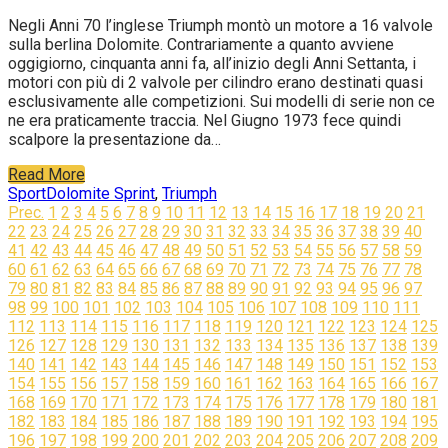
Negli Anni 70 l’inglese Triumph montò un motore a 16 valvole
sulla berlina Dolomite. Contrariamente a quanto avviene
oggigiorno, cinquanta anni fa, all’inizio degli Anni Settanta, i
motori con più di 2 valvole per cilindro erano destinati quasi
esclusivamente alle competizioni. Sui modelli di serie non ce
ne era praticamente traccia. Nel Giugno 1973 fece quindi
scalpore la presentazione da…
Read More
Sport
Dolomite Sprint
,
Triumph
Navigazione
Prec.
1
2
3
4
5
6
7
8
9
10
11
12
13
14
15
16
17
18
19
20
21
22
23
24
25
26
27
28
29
30
31
32
33
34
35
36
37
38
39
40
articoli
41
42
43
44
45
46
47
48
49
50
51
52
53
54
55
56
57
58
59
60
61
62
63
64
65
66
67
68
69
70
71
72
73
74
75
76
77
78
79
80
81
82
83
84
85
86
87
88
89
90
91
92
93
94
95
96
97
98
99
100
101
102
103
104
105
106
107
108
109
110
111
112
113
114
115
116
117
118
119
120
121
122
123
124
125
126
127
128
129
130
131
132
133
134
135
136
137
138
139
140
141
142
143
144
145
146
147
148
149
150
151
152
153
154
155
156
157
158
159
160
161
162
163
164
165
166
167
168
169
170
171
172
173
174
175
176
177
178
179
180
181
182
183
184
185
186
187
188
189
190
191
192
193
194
195
196
197
198
199
200
201
202
203
204
205
206
207
208
209