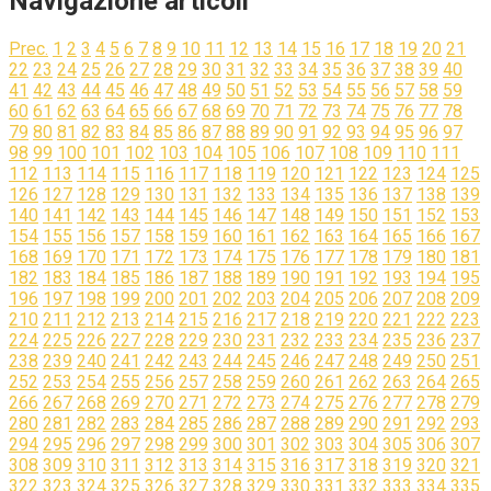
Navigazione articoli
Prec.
1
2
3
4
5
6
7
8
9
10
11
12
13
14
15
16
17
18
19
20
21
22
23
24
25
26
27
28
29
30
31
32
33
34
35
36
37
38
39
40
41
42
43
44
45
46
47
48
49
50
51
52
53
54
55
56
57
58
59
60
61
62
63
64
65
66
67
68
69
70
71
72
73
74
75
76
77
78
79
80
81
82
83
84
85
86
87
88
89
90
91
92
93
94
95
96
97
98
99
100
101
102
103
104
105
106
107
108
109
110
111
112
113
114
115
116
117
118
119
120
121
122
123
124
125
126
127
128
129
130
131
132
133
134
135
136
137
138
139
140
141
142
143
144
145
146
147
148
149
150
151
152
153
154
155
156
157
158
159
160
161
162
163
164
165
166
167
168
169
170
171
172
173
174
175
176
177
178
179
180
181
182
183
184
185
186
187
188
189
190
191
192
193
194
195
196
197
198
199
200
201
202
203
204
205
206
207
208
209
210
211
212
213
214
215
216
217
218
219
220
221
222
223
224
225
226
227
228
229
230
231
232
233
234
235
236
237
238
239
240
241
242
243
244
245
246
247
248
249
250
251
252
253
254
255
256
257
258
259
260
261
262
263
264
265
266
267
268
269
270
271
272
273
274
275
276
277
278
279
280
281
282
283
284
285
286
287
288
289
290
291
292
293
294
295
296
297
298
299
300
301
302
303
304
305
306
307
308
309
310
311
312
313
314
315
316
317
318
319
320
321
322
323
324
325
326
327
328
329
330
331
332
333
334
335