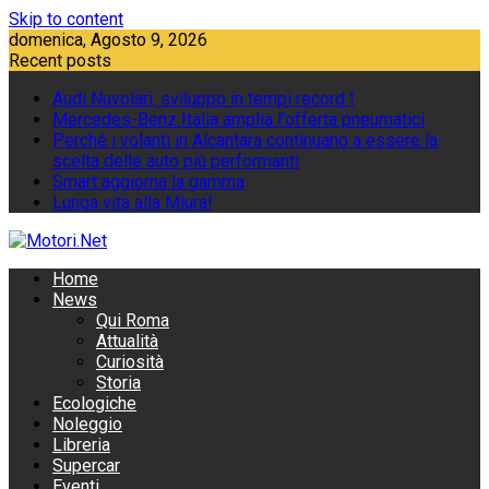
Skip to content
domenica, Agosto 9, 2026
Recent posts
Audi Nuvolari, sviluppo in tempi record !
Mercedes-Benz Italia amplia l'offerta pneumatici
Perché i volanti in Alcantara continuano a essere la
scelta delle auto più performanti
Smart aggiorna la gamma
Lunga vita alla Miura!
Home
News
Qui Roma
Attualità
Curiosità
Storia
Ecologiche
Noleggio
Libreria
Supercar
Eventi