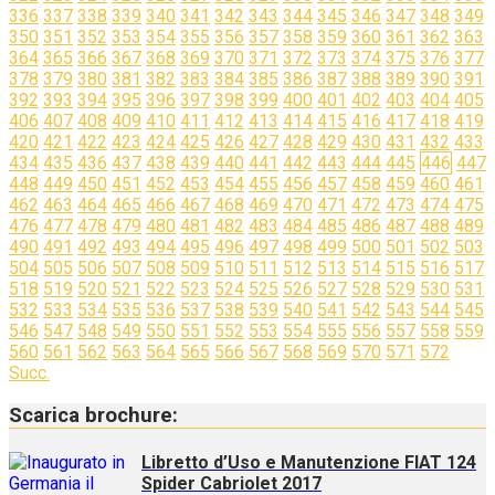
336
337
338
339
340
341
342
343
344
345
346
347
348
349
350
351
352
353
354
355
356
357
358
359
360
361
362
363
364
365
366
367
368
369
370
371
372
373
374
375
376
377
378
379
380
381
382
383
384
385
386
387
388
389
390
391
392
393
394
395
396
397
398
399
400
401
402
403
404
405
406
407
408
409
410
411
412
413
414
415
416
417
418
419
420
421
422
423
424
425
426
427
428
429
430
431
432
433
434
435
436
437
438
439
440
441
442
443
444
445
446
447
448
449
450
451
452
453
454
455
456
457
458
459
460
461
462
463
464
465
466
467
468
469
470
471
472
473
474
475
476
477
478
479
480
481
482
483
484
485
486
487
488
489
490
491
492
493
494
495
496
497
498
499
500
501
502
503
504
505
506
507
508
509
510
511
512
513
514
515
516
517
518
519
520
521
522
523
524
525
526
527
528
529
530
531
532
533
534
535
536
537
538
539
540
541
542
543
544
545
546
547
548
549
550
551
552
553
554
555
556
557
558
559
560
561
562
563
564
565
566
567
568
569
570
571
572
Succ.
Scarica brochure:
Libretto d’Uso e Manutenzione FIAT 124
Spider Cabriolet 2017