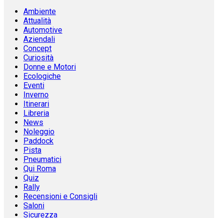
Ambiente
Attualità
Automotive
Aziendali
Concept
Curiosità
Donne e Motori
Ecologiche
Eventi
Inverno
Itinerari
Libreria
News
Noleggio
Paddock
Pista
Pneumatici
Qui Roma
Quiz
Rally
Recensioni e Consigli
Saloni
Sicurezza