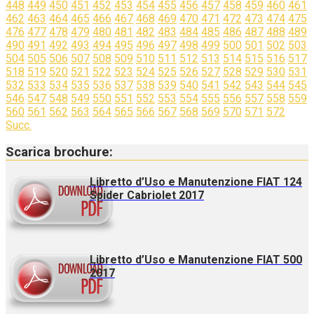
448
449
450
451
452
453
454
455
456
457
458
459
460
461
462
463
464
465
466
467
468
469
470
471
472
473
474
475
476
477
478
479
480
481
482
483
484
485
486
487
488
489
490
491
492
493
494
495
496
497
498
499
500
501
502
503
504
505
506
507
508
509
510
511
512
513
514
515
516
517
518
519
520
521
522
523
524
525
526
527
528
529
530
531
532
533
534
535
536
537
538
539
540
541
542
543
544
545
546
547
548
549
550
551
552
553
554
555
556
557
558
559
560
561
562
563
564
565
566
567
568
569
570
571
572
Succ.
Scarica brochure:
Libretto d’Uso e Manutenzione FIAT 124
Spider Cabriolet 2017
Libretto d’Uso e Manutenzione FIAT 500
2017