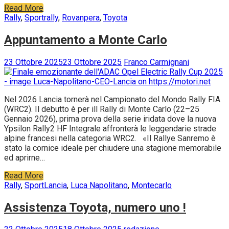
Read More
Rally
,
Sport
rally
,
Rovanpera
,
Toyota
Appuntamento a Monte Carlo
23 Ottobre 2025
23 Ottobre 2025
Franco Carmignani
Nel 2026 Lancia tornerà nel Campionato del Mondo Rally FIA
(WRC2). Il debutto è per ill Rally di Monte Carlo (22–25
Gennaio 2026), prima prova della serie iridata dove la nuova
Ypsilon Rally2 HF Integrale affronterà le leggendarie strade
alpine francesi nella categoria WRC2. «Il Rallye Sanremo è
stato la cornice ideale per chiudere una stagione memorabile
ed aprirne…
Read More
Rally
,
Sport
Lancia
,
Luca Napolitano
,
Montecarlo
Assistenza Toyota, numero uno !