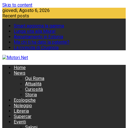
Skip to content
giovedì, Agosto 6, 2026
Recent posts
Smart aggiorna la gamma
Lunga vita alla Miura!
Appuntamento in Estonia
Ma chi ti ha dato la patente?
La rivincita di Crugnola
Home
News
Qui Roma
Attualità
Curiosità
Storia
Ecologiche
Noleggio
Libreria
Supercar
Eventi
Saloni