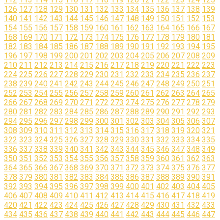
126
127
128
129
130
131
132
133
134
135
136
137
138
139
140
141
142
143
144
145
146
147
148
149
150
151
152
153
154
155
156
157
158
159
160
161
162
163
164
165
166
167
168
169
170
171
172
173
174
175
176
177
178
179
180
181
182
183
184
185
186
187
188
189
190
191
192
193
194
195
196
197
198
199
200
201
202
203
204
205
206
207
208
209
210
211
212
213
214
215
216
217
218
219
220
221
222
223
224
225
226
227
228
229
230
231
232
233
234
235
236
237
238
239
240
241
242
243
244
245
246
247
248
249
250
251
252
253
254
255
256
257
258
259
260
261
262
263
264
265
266
267
268
269
270
271
272
273
274
275
276
277
278
279
280
281
282
283
284
285
286
287
288
289
290
291
292
293
294
295
296
297
298
299
300
301
302
303
304
305
306
307
308
309
310
311
312
313
314
315
316
317
318
319
320
321
322
323
324
325
326
327
328
329
330
331
332
333
334
335
336
337
338
339
340
341
342
343
344
345
346
347
348
349
350
351
352
353
354
355
356
357
358
359
360
361
362
363
364
365
366
367
368
369
370
371
372
373
374
375
376
377
378
379
380
381
382
383
384
385
386
387
388
389
390
391
392
393
394
395
396
397
398
399
400
401
402
403
404
405
406
407
408
409
410
411
412
413
414
415
416
417
418
419
420
421
422
423
424
425
426
427
428
429
430
431
432
433
434
435
436
437
438
439
440
441
442
443
444
445
446
447