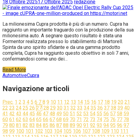
18 Ottobre 2025
17 Ottobre 2025
redazione
La milionesima Cupra prodotta è più di un numero. Cupra ha
raggiunto un importante traguardo con la produzione della sua
milionesima auto. A segnare questo risultato è stata una
Formentor realizzata presso lo stabilimento di Martorell.
Spinta da uno spirito sfidante e da una gamma prodotto
completa, Cupra ha raggiunto questo obiettivo in soli 7 anni,
confermandosi come uno dei…
Read More
Automotive
Cupra
Navigazione articoli
Prec.
1
2
3
4
5
6
7
8
9
10
11
12
13
14
15
16
17
18
19
20
21
22
23
24
25
26
27
28
29
30
31
32
33
34
35
36
37
38
39
40
41
42
43
44
45
46
47
48
49
50
51
52
53
54
55
56
57
58
59
60
61
62
63
64
65
66
67
68
69
70
71
72
73
74
75
76
77
78
79
80
81
82
83
84
85
86
87
88
89
90
91
92
93
94
95
96
97
98
99
100
101
102
103
104
105
106
107
108
109
110
111
112
113
114
115
116
117
118
119
120
121
122
123
124
125