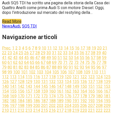
Audi SQ5 TDI ha scritto una pagina della storia della Casa dei
Quattro Anelli come prima Audi S con motore Diesel. Oggi,
dopo l’introduzione sul mercato del restyling della…
Read More
News
Audi
,
SQ5 TDI
Navigazione articoli
Prec.
1
2
3
4
5
6
7
8
9
10
11
12
13
14
15
16
17
18
19
20
21
22
23
24
25
26
27
28
29
30
31
32
33
34
35
36
37
38
39
40
41
42
43
44
45
46
47
48
49
50
51
52
53
54
55
56
57
58
59
60
61
62
63
64
65
66
67
68
69
70
71
72
73
74
75
76
77
78
79
80
81
82
83
84
85
86
87
88
89
90
91
92
93
94
95
96
97
98
99
100
101
102
103
104
105
106
107
108
109
110
111
112
113
114
115
116
117
118
119
120
121
122
123
124
125
126
127
128
129
130
131
132
133
134
135
136
137
138
139
140
141
142
143
144
145
146
147
148
149
150
151
152
153
154
155
156
157
158
159
160
161
162
163
164
165
166
167
168
169
170
171
172
173
174
175
176
177
178
179
180
181
182
183
184
185
186
187
188
189
190
191
192
193
194
195
196
197
198
199
200
201
202
203
204
205
206
207
208
209
210
211
212
213
214
215
216
217
218
219
220
221
222
223