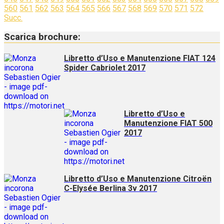
560
561
562
563
564
565
566
567
568
569
570
571
572
Succ.
Scarica brochure:
Libretto d’Uso e Manutenzione FIAT 124
Spider Cabriolet 2017
Libretto d’Uso e
Manutenzione FIAT 500
2017
Libretto d’Uso e Manutenzione Citroën
C-Elysée Berlina 3v 2017