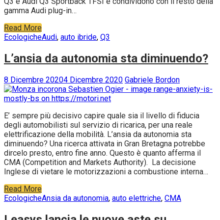
Q3 e Audi Q3 Sportback TFSI e condividono con il resto della
gamma Audi plug-in…
Read More
Ecologiche
Audi
,
auto ibride
,
Q3
L’ansia da autonomia sta diminuendo?
8 Dicembre 2020
4 Dicembre 2020
Gabriele Bordon
E’ sempre più decisivo capire quale sia il livello di fiducia
degli automobilisti sul servizio di ricarica, per una reale
elettrificazione della mobilità. L’ansia da autonomia sta
diminuendo? Una ricerca attivata in Gran Bretagna potrebbe
dircelo presto, entro fine anno. Questo è quanto afferma il
CMA (Competition and Markets Authority). La decisione
Inglese di vietare le motorizzazioni a combustione interna…
Read More
Ecologiche
Ansia da autonomia
,
auto elettriche
,
CMA
Leasys lancia le nuove aste su