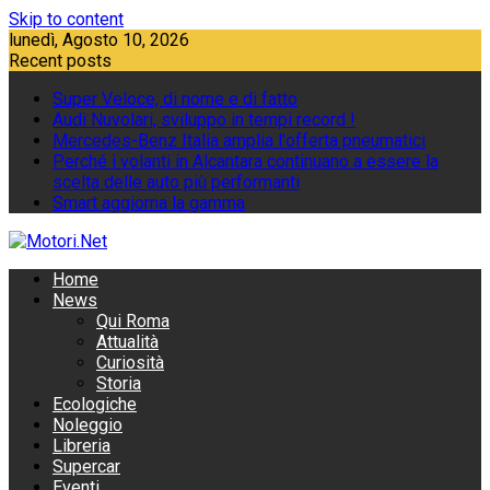
Skip to content
lunedì, Agosto 10, 2026
Recent posts
Super Veloce, di nome e di fatto
Audi Nuvolari, sviluppo in tempi record !
Mercedes-Benz Italia amplia l'offerta pneumatici
Perché i volanti in Alcantara continuano a essere la
scelta delle auto più performanti
Smart aggiorna la gamma
Home
News
Qui Roma
Attualità
Curiosità
Storia
Ecologiche
Noleggio
Libreria
Supercar
Eventi