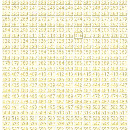
224
225
226
227
228
229
230
231
232
233
234
235
236
237
238
239
240
241
242
243
244
245
246
247
248
249
250
251
252
253
254
255
256
257
258
259
260
261
262
263
264
265
266
267
268
269
270
271
272
273
274
275
276
277
278
279
280
281
282
283
284
285
286
287
288
289
290
291
292
293
294
295
296
297
298
299
300
301
302
303
304
305
306
307
308
309
310
311
312
313
314
315
316
317
318
319
320
321
322
323
324
325
326
327
328
329
330
331
332
333
334
335
336
337
338
339
340
341
342
343
344
345
346
347
348
349
350
351
352
353
354
355
356
357
358
359
360
361
362
363
364
365
366
367
368
369
370
371
372
373
374
375
376
377
378
379
380
381
382
383
384
385
386
387
388
389
390
391
392
393
394
395
396
397
398
399
400
401
402
403
404
405
406
407
408
409
410
411
412
413
414
415
416
417
418
419
420
421
422
423
424
425
426
427
428
429
430
431
432
433
434
435
436
437
438
439
440
441
442
443
444
445
446
447
448
449
450
451
452
453
454
455
456
457
458
459
460
461
462
463
464
465
466
467
468
469
470
471
472
473
474
475
476
477
478
479
480
481
482
483
484
485
486
487
488
489
490
491
492
493
494
495
496
497
498
499
500
501
502
503
504
505
506
507
508
509
510
511
512
513
514
515
516
517
518
519
520
521
522
523
524
525
526
527
528
529
530
531
532
533
534
535
536
537
538
539
540
541
542
543
544
545
546
547
548
549
550
551
552
553
554
555
556
557
558
559