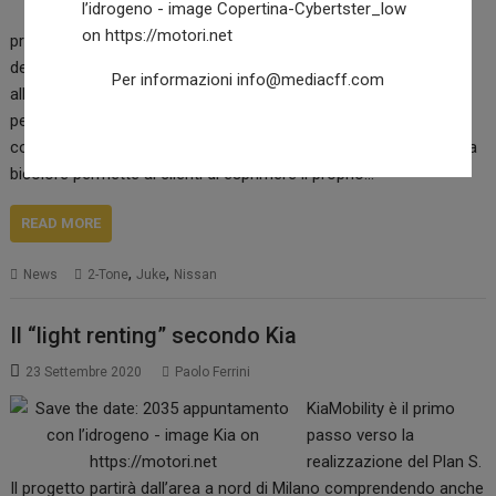
soluzioni high-tech di
precisione. Numerose combinazioni bicolore per rispondere ai
desideri di personalizzazione dei clienti. Tecnologie
Per informazioni
info@mediacff.com
all’avanguardia, porte dipinte a mano, colori: 2-Tone è pensato
per sottolineare il carattere audace di Nissan Juke. Oltre a
conferire al crossover un tratto distintivo inconfondibile, la livrea
bicolore permette ai clienti di esprimere il proprio…
READ MORE
,
,
News
2-Tone
Juke
Nissan
Il “light renting” secondo Kia
23 Settembre 2020
Paolo Ferrini
KiaMobility è il primo
passo verso la
realizzazione del Plan S.
Il progetto partirà dall’area a nord di Milano comprendendo anche