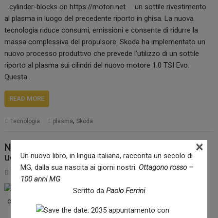
un sottile rivestimento
al plasma in luogo del precedente riporto in ghisa. La nuova
tecnologia riduce consumi, emissioni e consente di ridurre la
massa complessiva del propulsore. Skoda ha implementato un
nuovo processo produttivo che prevede l’utilizzo di un sottile
riporto al plasma sui cilindri del nuovo motore 1.0 TSI Evo.
Questa…
READ MORE
,
Tecnologia
plasma
Skoda
×
Nissan Juke 2-Tone nato dalla sinergia fra
Un nuovo libro, in lingua italiana, racconta un secolo di
uomo e macchina
MG, dalla sua nascita ai giorni nostri.
Ottagono rosso –
23 Settembre 2020
Paolo Ferrini
100 anni MG
Il processo di
Scritto da
Paolo Ferrini
verniciatura unisce
tecniche tradizionali a