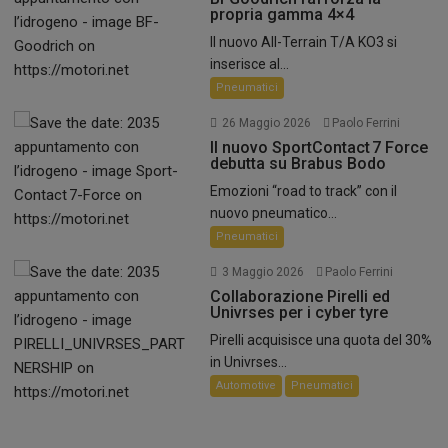
propria gamma 4×4
Il nuovo All-Terrain T/A KO3 si
inserisce al...
Pneumatici
26 Maggio 2026
Paolo Ferrini
Il nuovo SportContact 7 Force
debutta su Brabus Bodo
Emozioni “road to track” con il
nuovo pneumatico...
Pneumatici
3 Maggio 2026
Paolo Ferrini
Collaborazione Pirelli ed
Univrses per i cyber tyre
Pirelli acquisisce una quota del 30%
in Univrses...
Automotive
Pneumatici