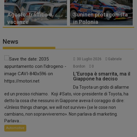
Agosto: traffico e
Suninen protagonista
vacanze
in Polonia
News
30 Luglio 2026
Gabriele
Bordon
0
L’Europa è smarrita, ma il
Giappone ha deciso
Da Toyota un grido di allarme
ed un preciso richiamo. Koji #Sato, vice-presidente di Toyota, ha
detto la cosa che nessuno in Giappone aveva il coraggio di dire:
«Unless things change, we will not survive» (se le cose non
cambiano, non sopravviveremo». Non parlava di marketing.
Parlava...
Automotive