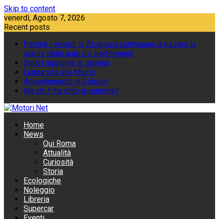
Skip to content
venerdì, Agosto 7, 2026
Recent posts
Perché i volanti in Alcantara continuano a essere la
scelta delle auto più performanti
Smart aggiorna la gamma
Lunga vita alla Miura!
Appuntamento in Estonia
Ma chi ti ha dato la patente?
Home
News
Qui Roma
Attualità
Curiosità
Storia
Ecologiche
Noleggio
Libreria
Supercar
Eventi