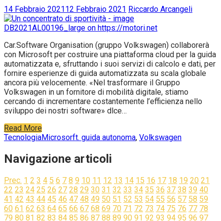
14 Febbraio 2021
12 Febbraio 2021
Riccardo Arcangeli
Car.Software Organisation (gruppo Volkswagen) collaborerà
con Microsoft per costruire una piattaforma cloud per la guida
automatizzata e, sfruttando i suoi servizi di calcolo e dati, per
fornire esperienze di guida automatizzata su scala globale
ancora più velocemente. «Nel trasformare il Gruppo
Volkswagen in un fornitore di mobilità digitale, stiamo
cercando di incrementare costantemente l’efficienza nello
sviluppo dei nostri software» dlce…
Read More
Tecnologia
Microsorft. guida autonoma
,
Volkswagen
Navigazione articoli
Prec.
1
2
3
4
5
6
7
8
9
10
11
12
13
14
15
16
17
18
19
20
21
22
23
24
25
26
27
28
29
30
31
32
33
34
35
36
37
38
39
40
41
42
43
44
45
46
47
48
49
50
51
52
53
54
55
56
57
58
59
60
61
62
63
64
65
66
67
68
69
70
71
72
73
74
75
76
77
78
79
80
81
82
83
84
85
86
87
88
89
90
91
92
93
94
95
96
97