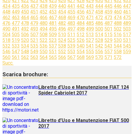
420
421
422
423
424
425
426
427
428
429
430
431
432
433
434
435
436
437
438
439
440
441
442
443
444
445
446
447
448
449
450
451
452
453
454
455
456
457
458
459
460
461
462
463
464
465
466
467
468
469
470
471
472
473
474
475
476
477
478
479
480
481
482
483
484
485
486
487
488
489
490
491
492
493
494
495
496
497
498
499
500
501
502
503
504
505
506
507
508
509
510
511
512
513
514
515
516
517
518
519
520
521
522
523
524
525
526
527
528
529
530
531
532
533
534
535
536
537
538
539
540
541
542
543
544
545
546
547
548
549
550
551
552
553
554
555
556
557
558
559
560
561
562
563
564
565
566
567
568
569
570
571
572
Succ.
Scarica brochure:
Libretto d’Uso e Manutenzione FIAT 124
Spider Cabriolet 2017
Libretto d’Uso e Manutenzione FIAT 500
2017