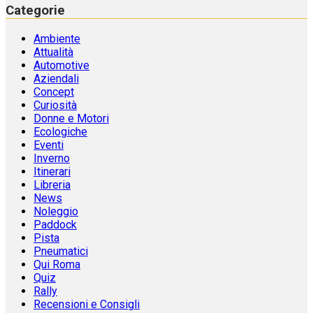
Categorie
Ambiente
Attualità
Automotive
Aziendali
Concept
Curiosità
Donne e Motori
Ecologiche
Eventi
Inverno
Itinerari
Libreria
News
Noleggio
Paddock
Pista
Pneumatici
Qui Roma
Quiz
Rally
Recensioni e Consigli