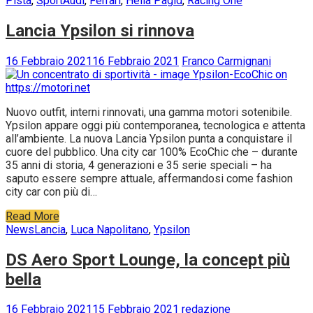
Pista
,
Sport
Audi
,
Ferrari
,
Hella Pagid
,
Racing One
Lancia Ypsilon si rinnova
16 Febbraio 2021
16 Febbraio 2021
Franco Carmignani
Nuovo outfit, interni rinnovati, una gamma motori sotenibile.
Ypsilon appare oggi più contemporanea, tecnologica e attenta
all’ambiente. La nuova Lancia Ypsilon punta a conquistare il
cuore del pubblico. Una city car 100% EcoChic che – durante
35 anni di storia, 4 generazioni e 35 serie speciali – ha
saputo essere sempre attuale, affermandosi come fashion
city car con più di…
Read More
News
Lancia
,
Luca Napolitano
,
Ypsilon
DS Aero Sport Lounge, la concept più
bella
16 Febbraio 2021
15 Febbraio 2021
redazione