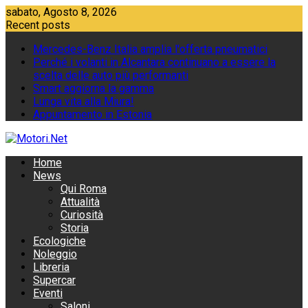
Skip
sabato, Agosto 8, 2026
to
Recent posts
content
Mercedes-Benz Italia amplia l'offerta pneumatici
Perché i volanti in Alcantara continuano a essere la
scelta delle auto più performanti
Smart aggiorna la gamma
Lunga vita alla Miura!
Appuntamento in Estonia
Home
News
Qui Roma
Attualità
Curiosità
Storia
Ecologiche
Noleggio
Libreria
Supercar
Eventi
Saloni