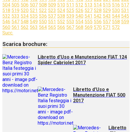
504
505
506
507
508
509
510
511
512
513
514
515
516
517
518
519
520
521
522
523
524
525
526
527
528
529
530
531
532
533
534
535
536
537
538
539
540
541
542
543
544
545
546
547
548
549
550
551
552
553
554
555
556
557
558
559
560
561
562
563
564
565
566
567
568
569
570
571
572
Succ.
Scarica brochure:
Libretto d’Uso e Manutenzione FIAT 124
Spider Cabriolet 2017
Libretto d’Uso e
Manutenzione FIAT 500
2017
Libretto