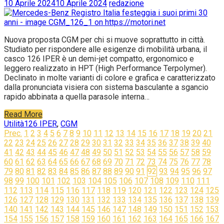
10 Aprile 2024
10 Aprile 2024
redazione
Nuova proposta CGM per chi si muove soprattutto in città.
Studiato per rispondere alle esigenze di mobilità urbana, il
casco 126 IPER è un demi-jet compatto, ergonomico e
leggero realizzato in HPT (High Performance Terpolymer).
Declinato in molte varianti di colore e grafica e caratterizzato
dalla pronunciata visiera con sistema basculante a sgancio
rapido abbinata a quella parasole interna…
Read More
Utilità
126 IPER
,
CGM
Navigazione
Prec.
1
2
3
4
5
6
7
8
9
10
11
12
13
14
15
16
17
18
19
20
21
22
23
24
25
26
27
28
29
30
31
32
33
34
35
36
37
38
39
40
articoli
41
42
43
44
45
46
47
48
49
50
51
52
53
54
55
56
57
58
59
60
61
62
63
64
65
66
67
68
69
70
71
72
73
74
75
76
77
78
79
80
81
82
83
84
85
86
87
88
89
90
91
92
93
94
95
96
97
98
99
100
101
102
103
104
105
106
107
108
109
110
111
112
113
114
115
116
117
118
119
120
121
122
123
124
125
126
127
128
129
130
131
132
133
134
135
136
137
138
139
140
141
142
143
144
145
146
147
148
149
150
151
152
153
154
155
156
157
158
159
160
161
162
163
164
165
166
167