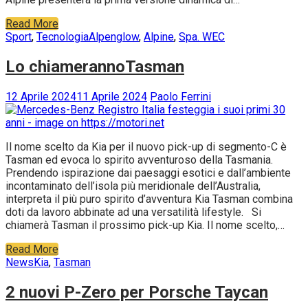
Read More
Sport
,
Tecnologia
Alpenglow
,
Alpine
,
Spa. WEC
Lo chiamerannoTasman
12 Aprile 2024
11 Aprile 2024
Paolo Ferrini
Il nome scelto da Kia per il nuovo pick-up di segmento-C è
Tasman ed evoca lo spirito avventuroso della Tasmania.
Prendendo ispirazione dai paesaggi esotici e dall’ambiente
incontaminato dell’isola più meridionale dell’Australia,
interpreta il più puro spirito d’avventura Kia Tasman combina
doti da lavoro abbinate ad una versatilità lifestyle. Si
chiamerà Tasman il prossimo pick-up Kia. Il nome scelto,…
Read More
News
Kia
,
Tasman
2 nuovi P-Zero per Porsche Taycan