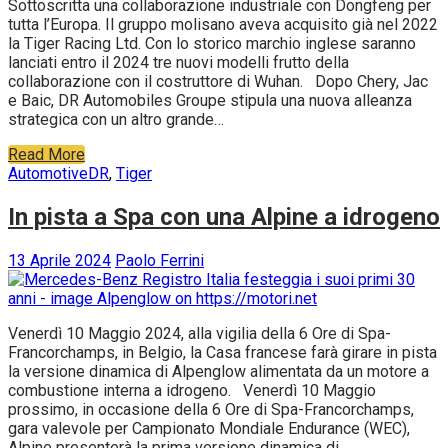
Sottoscritta una collaborazione industriale con Dongfeng per
tutta l’Europa. Il gruppo molisano aveva acquisito già nel 2022
la Tiger Racing Ltd. Con lo storico marchio inglese saranno
lanciati entro il 2024 tre nuovi modelli frutto della
collaborazione con il costruttore di Wuhan. Dopo Chery, Jac
e Baic, DR Automobiles Groupe stipula una nuova alleanza
strategica con un altro grande…
Read More
Automotive
DR
,
Tiger
In pista a Spa con una Alpine a idrogeno
13 Aprile 2024
Paolo Ferrini
Venerdì 10 Maggio 2024, alla vigilia della 6 Ore di Spa-
Francorchamps, in Belgio, la Casa francese farà girare in pista
la versione dinamica di Alpenglow alimentata da un motore a
combustione interna a idrogeno. Venerdì 10 Maggio
prossimo, in occasione della 6 Ore di Spa-Francorchamps,
gara valevole per Campionato Mondiale Endurance (WEC),
Alpine presenterà la prima versione dinamica di…