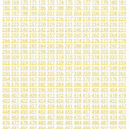
168
169
170
171
172
173
174
175
176
177
178
179
180
181
182
183
184
185
186
187
188
189
190
191
192
193
194
195
196
197
198
199
200
201
202
203
204
205
206
207
208
209
210
211
212
213
214
215
216
217
218
219
220
221
222
223
224
225
226
227
228
229
230
231
232
233
234
235
236
237
238
239
240
241
242
243
244
245
246
247
248
249
250
251
252
253
254
255
256
257
258
259
260
261
262
263
264
265
266
267
268
269
270
271
272
273
274
275
276
277
278
279
280
281
282
283
284
285
286
287
288
289
290
291
292
293
294
295
296
297
298
299
300
301
302
303
304
305
306
307
308
309
310
311
312
313
314
315
316
317
318
319
320
321
322
323
324
325
326
327
328
329
330
331
332
333
334
335
336
337
338
339
340
341
342
343
344
345
346
347
348
349
350
351
352
353
354
355
356
357
358
359
360
361
362
363
364
365
366
367
368
369
370
371
372
373
374
375
376
377
378
379
380
381
382
383
384
385
386
387
388
389
390
391
392
393
394
395
396
397
398
399
400
401
402
403
404
405
406
407
408
409
410
411
412
413
414
415
416
417
418
419
420
421
422
423
424
425
426
427
428
429
430
431
432
433
434
435
436
437
438
439
440
441
442
443
444
445
446
447
448
449
450
451
452
453
454
455
456
457
458
459
460
461
462
463
464
465
466
467
468
469
470
471
472
473
474
475
476
477
478
479
480
481
482
483
484
485
486
487
488
489
490
491
492
493
494
495
496
497
498
499
500
501
502
503