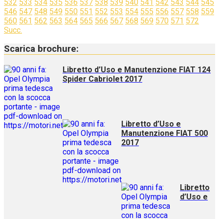
532
533
534
535
536
537
538
539
540
541
542
543
544
545
546
547
548
549
550
551
552
553
554
555
556
557
558
559
560
561
562
563
564
565
566
567
568
569
570
571
572
Succ.
Scarica brochure:
Libretto d’Uso e Manutenzione FIAT 124
Spider Cabriolet 2017
Libretto d’Uso e
Manutenzione FIAT 500
2017
Libretto
d’Uso e