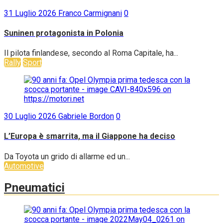
31 Luglio 2026
Franco Carmignani
0
Suninen protagonista in Polonia
Il pilota finlandese, secondo al Roma Capitale, ha...
Rally
Sport
30 Luglio 2026
Gabriele Bordon
0
L’Europa è smarrita, ma il Giappone ha deciso
Da Toyota un grido di allarme ed un...
Automotive
Pneumatici