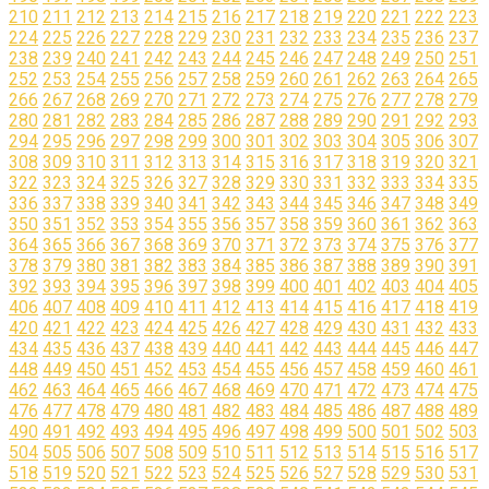
210
211
212
213
214
215
216
217
218
219
220
221
222
223
224
225
226
227
228
229
230
231
232
233
234
235
236
237
238
239
240
241
242
243
244
245
246
247
248
249
250
251
252
253
254
255
256
257
258
259
260
261
262
263
264
265
266
267
268
269
270
271
272
273
274
275
276
277
278
279
280
281
282
283
284
285
286
287
288
289
290
291
292
293
294
295
296
297
298
299
300
301
302
303
304
305
306
307
308
309
310
311
312
313
314
315
316
317
318
319
320
321
322
323
324
325
326
327
328
329
330
331
332
333
334
335
336
337
338
339
340
341
342
343
344
345
346
347
348
349
350
351
352
353
354
355
356
357
358
359
360
361
362
363
364
365
366
367
368
369
370
371
372
373
374
375
376
377
378
379
380
381
382
383
384
385
386
387
388
389
390
391
392
393
394
395
396
397
398
399
400
401
402
403
404
405
406
407
408
409
410
411
412
413
414
415
416
417
418
419
420
421
422
423
424
425
426
427
428
429
430
431
432
433
434
435
436
437
438
439
440
441
442
443
444
445
446
447
448
449
450
451
452
453
454
455
456
457
458
459
460
461
462
463
464
465
466
467
468
469
470
471
472
473
474
475
476
477
478
479
480
481
482
483
484
485
486
487
488
489
490
491
492
493
494
495
496
497
498
499
500
501
502
503
504
505
506
507
508
509
510
511
512
513
514
515
516
517
518
519
520
521
522
523
524
525
526
527
528
529
530
531