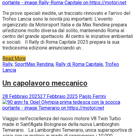
Tre prove speciali inedite, un tracciato rinnovato e l’arrivo del
Trofeo Lancia sono le novità più importanti. L’evento
organizzato da Motorsport Italia e da Max Rendina prepara
un’edizione molto diversa dal solito, mantenendo Roma al
centro del grande spettacolo. Al centro le iniziative ambientali
e sociali. Il Rally di Roma Capitale 2025 prepara la sua
tredicesima edizione annunciando un…
Read More
Rally
,
Sport
Max Rendina
,
Rally di Roma Capitale
,
Trofeo
Lancia
Un capolavoro meccanico
28 Febbraio 2025
27 Febbraio 2025
Paolo Ferrini
Viaggio nell’eccellenza del nuovo motore V8 Twin Turbo
made in Sant’Agata Bolognese della nuova Lamborghini
Temerario. La Lamborghini Temerario, unica supersportiva di
serie con un motore in grado di raggiungere i 10.000