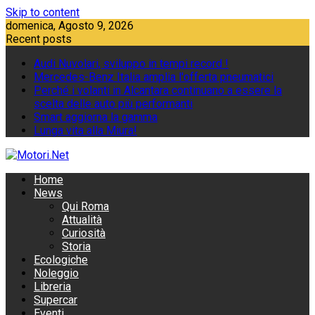
Skip to content
domenica, Agosto 9, 2026
Recent posts
Audi Nuvolari, sviluppo in tempi record !
Mercedes-Benz Italia amplia l'offerta pneumatici
Perché i volanti in Alcantara continuano a essere la
scelta delle auto più performanti
Smart aggiorna la gamma
Lunga vita alla Miura!
Home
News
Qui Roma
Attualità
Curiosità
Storia
Ecologiche
Noleggio
Libreria
Supercar
Eventi