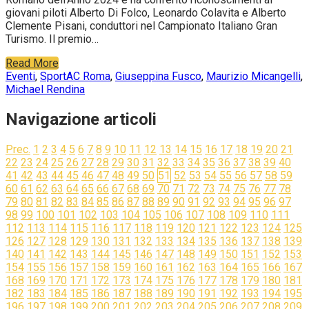
giovani piloti Alberto Di Folco, Leonardo Colavita e Alberto
Clemente Pisani, conduttori nel Campionato Italiano Gran
Turismo. Il premio…
Read More
Eventi
,
Sport
AC Roma
,
Giuseppina Fusco
,
Maurizio Micangelli
,
Michael Rendina
Navigazione articoli
Prec.
1
2
3
4
5
6
7
8
9
10
11
12
13
14
15
16
17
18
19
20
21
22
23
24
25
26
27
28
29
30
31
32
33
34
35
36
37
38
39
40
41
42
43
44
45
46
47
48
49
50
51
52
53
54
55
56
57
58
59
60
61
62
63
64
65
66
67
68
69
70
71
72
73
74
75
76
77
78
79
80
81
82
83
84
85
86
87
88
89
90
91
92
93
94
95
96
97
98
99
100
101
102
103
104
105
106
107
108
109
110
111
112
113
114
115
116
117
118
119
120
121
122
123
124
125
126
127
128
129
130
131
132
133
134
135
136
137
138
139
140
141
142
143
144
145
146
147
148
149
150
151
152
153
154
155
156
157
158
159
160
161
162
163
164
165
166
167
168
169
170
171
172
173
174
175
176
177
178
179
180
181
182
183
184
185
186
187
188
189
190
191
192
193
194
195
196
197
198
199
200
201
202
203
204
205
206
207
208
209