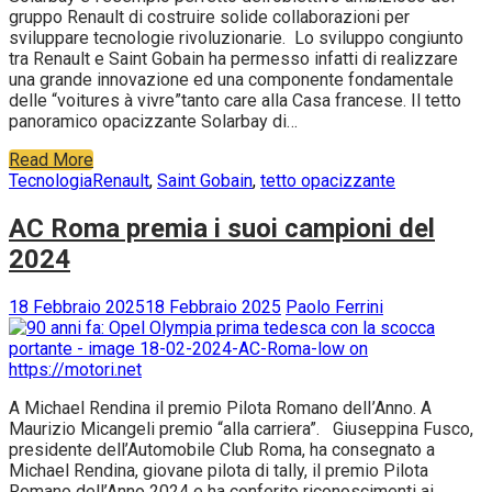
gruppo Renault di costruire solide collaborazioni per
sviluppare tecnologie rivoluzionarie. Lo sviluppo congiunto
tra Renault e Saint Gobain ha permesso infatti di realizzare
una grande innovazione ed una componente fondamentale
delle “voitures à vivre”tanto care alla Casa francese. Il tetto
panoramico opacizzante Solarbay di…
Read More
Tecnologia
Renault
,
Saint Gobain
,
tetto opacizzante
AC Roma premia i suoi campioni del
2024
18 Febbraio 2025
18 Febbraio 2025
Paolo Ferrini
A Michael Rendina il premio Pilota Romano delI’Anno. A
Maurizio Micangeli premio “alla carriera”. Giuseppina Fusco,
presidente dell’Automobile Club Roma, ha consegnato a
Michael Rendina, giovane pilota di tally, il premio Pilota
Romano dell’Anno 2024 e ha conferito riconoscimenti ai