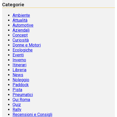
Categorie
Ambiente
Attualità
Automotive
Aziendali
Concept
Curiosità
Donne e Motori
Ecologiche
Eventi
Inverno
Itinerari
Libreria
News
Noleggio
Paddock
Pista
Pneumatici
Qui Roma
Quiz
Rally
Recensioni e Consigli