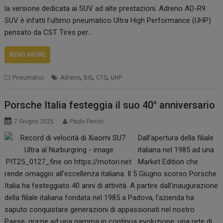
la versione dedicata ai SUV ad alte prestazioni. Adreno AD-R9
SUV è infatti l’ultimo pneumatico Ultra High Performance (UHP)
pensato da CST Tires per…
READ MORE
,
,
,
Pneumatici
Adreno
BIS
CTS
UHP
Porsche Italia festeggia il suo 40° anniversario
7 Giugno 2025
Paolo Ferrini
Dall’apertura della filiale
italiana nel 1985 ad una
Market Edition che
rende omaggio all’eccellenza italiana. Il 5 Giugno scorso Porsche
Italia ha festeggiato 40 anni di attività. A partire dall’inaugurazione
della filiale italiana fondata nel 1985 a Padova, l’azienda ha
saputo conquistare generazioni di appassionati nel nostro
Paese, grazie ad una gamma in continua evoluzione, una rete di