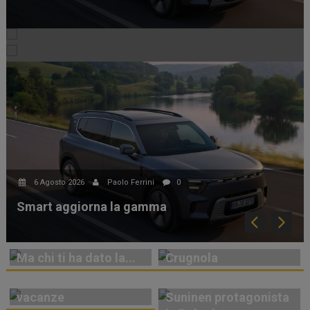
4 Agosto 2026
Franco Carmignani
0
Lunga vita alla Miura!
Appuntamento in Estonia
6 Agosto 2026
Paolo Ferrini
0
Smart aggiorna la gamma
La rivincita di
Ma chi ti ha dato la...
Crugnola
Agosto: traffico e
vacanze
Suninen protagonista