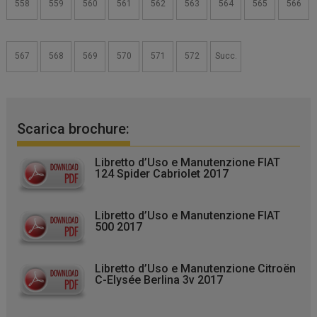
558
559
560
561
562
563
564
565
566
567
568
569
570
571
572
Succ.
Scarica brochure:
Libretto d’Uso e Manutenzione FIAT
124 Spider Cabriolet 2017
Libretto d’Uso e Manutenzione FIAT
500 2017
Libretto d’Uso e Manutenzione Citroën
C-Elysée Berlina 3v 2017