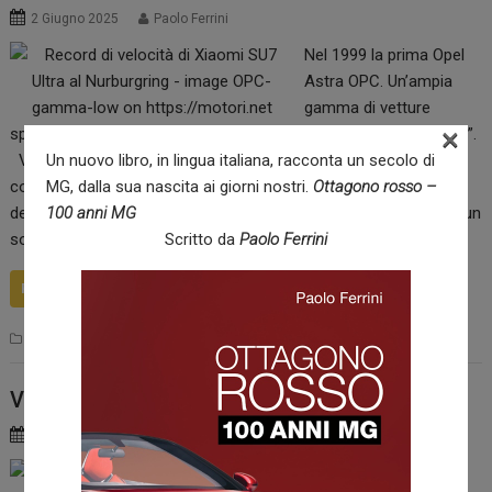
2 Giugno 2025
Paolo Ferrini
Nel 1999 la prima Opel
Astra OPC. Un’ampia
gamma di vetture
×
speciali. Come inventare il mercato delle “monovolume sportive”.
Un nuovo libro, in lingua italiana, racconta un secolo di
Venticinque anni fa, nel 1999, appena due anni dopo la sua
MG, dalla sua nascita ai giorni nostri.
Ottagono rosso –
costituzione, Opel Performance Center (#OPC), il reparto corse
100 anni MG
della Casa tedesca, presentò la prima Astra OPC che riscosse un
Scritto da
Paolo Ferrini
sorprendente. In soli quattro mesi fu venduta tutta la serie…
READ MORE
,
,
,
,
,
Storia
Astra
Corsa
OPC
Opel
Vectra
Zafira
Verso il Rally di Roma Capitale
1 Giugno 2025
Paolo Ferrini
Organizzato da