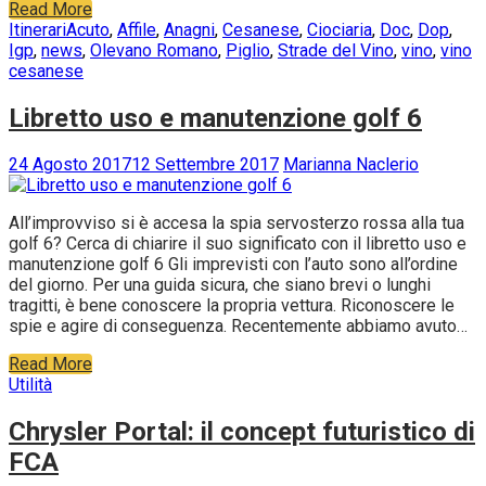
Read More
Itinerari
Acuto
,
Affile
,
Anagni
,
Cesanese
,
Ciociaria
,
Doc
,
Dop
,
Igp
,
news
,
Olevano Romano
,
Piglio
,
Strade del Vino
,
vino
,
vino
cesanese
Libretto uso e manutenzione golf 6
24 Agosto 2017
12 Settembre 2017
Marianna Naclerio
All’improvviso si è accesa la spia servosterzo rossa alla tua
golf 6? Cerca di chiarire il suo significato con il libretto uso e
manutenzione golf 6 Gli imprevisti con l’auto sono all’ordine
del giorno. Per una guida sicura, che siano brevi o lunghi
tragitti, è bene conoscere la propria vettura. Riconoscere le
spie e agire di conseguenza. Recentemente abbiamo avuto…
Read More
Utilità
Chrysler Portal: il concept futuristico di
FCA