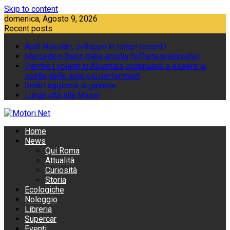
Skip to content
domenica, Agosto 9, 2026
Recent posts
Audi Nuvolari, sviluppo in tempi record !
Mercedes-Benz Italia amplia l'offerta pneumatici
Perché i volanti in Alcantara continuano a essere la
scelta delle auto più performanti
Smart aggiorna la gamma
Lunga vita alla Miura!
Home
News
Qui Roma
Attualità
Curiosità
Storia
Ecologiche
Noleggio
Libreria
Supercar
Eventi