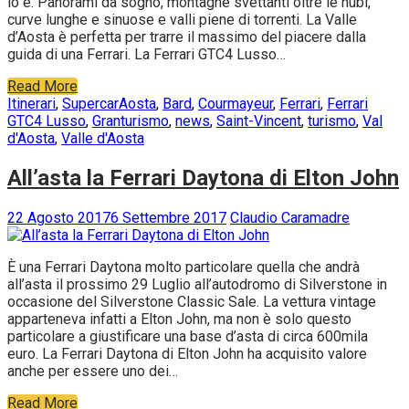
lo è. Panorami da sogno, montagne svettanti oltre le nubi,
curve lunghe e sinuose e valli piene di torrenti. La Valle
d’Aosta è perfetta per trarre il massimo del piacere dalla
guida di una Ferrari. La Ferrari GTC4 Lusso…
Read More
Itinerari
,
Supercar
Aosta
,
Bard
,
Courmayeur
,
Ferrari
,
Ferrari
GTC4 Lusso
,
Granturismo
,
news
,
Saint-Vincent
,
turismo
,
Val
d'Aosta
,
Valle d'Aosta
All’asta la Ferrari Daytona di Elton John
22 Agosto 2017
6 Settembre 2017
Claudio Caramadre
È una Ferrari Daytona molto particolare quella che andrà
all’asta il prossimo 29 Luglio all’autodromo di Silverstone in
occasione del Silverstone Classic Sale. La vettura vintage
apparteneva infatti a Elton John, ma non è solo questo
particolare a giustificare una base d’asta di circa 600mila
euro. La Ferrari Daytona di Elton John ha acquisito valore
anche per essere uno dei…
Read More