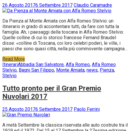
26 Agosto 2017
6 Settembre 2017
Claudio Caramadre
Da Pienza al Monte Amiata con Alfa Romeo Stelvio: un
itinerario in grado di accontentare tutti, da fare con tutta la
famiglia. Ah, i paesaggi della toscana in Alfa Romeo Stelvio.
Quelle colline di cui lo storico francese Fernand Braudel
disse: «colline di Toscana, coi loro celebri poderi, le ville, i
paesi che sono quasi città, nella più commovente campagna…
Read More
Itinerari
Abbadia San Salvatore
,
Alfa Romeo
,
Alfa Romeo
Stelvio
,
Bagni San Filippo
,
Monte Amiata
,
news
,
Pienza
,
Stelvio
Tutto pronto per il Gran Premio
Nuvolari 2017
25 Agosto 2017
6 Settembre 2017
Paolo Ferrini
A metà Settembre la classica riservata alle auto costrute tra il
1919 ed il 1972. Dal 15 al 17 Settembre la 27esima edizione