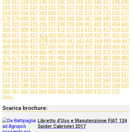
336
337
338
339
340
341
342
343
344
345
346
347
348
349
350
351
352
353
354
355
356
357
358
359
360
361
362
363
364
365
366
367
368
369
370
371
372
373
374
375
376
377
378
379
380
381
382
383
384
385
386
387
388
389
390
391
392
393
394
395
396
397
398
399
400
401
402
403
404
405
406
407
408
409
410
411
412
413
414
415
416
417
418
419
420
421
422
423
424
425
426
427
428
429
430
431
432
433
434
435
436
437
438
439
440
441
442
443
444
445
446
447
448
449
450
451
452
453
454
455
456
457
458
459
460
461
462
463
464
465
466
467
468
469
470
471
472
473
474
475
476
477
478
479
480
481
482
483
484
485
486
487
488
489
490
491
492
493
494
495
496
497
498
499
500
501
502
503
504
505
506
507
508
509
510
511
512
513
514
515
516
517
518
519
520
521
522
523
524
525
526
527
528
529
530
531
532
533
534
535
536
537
538
539
540
541
542
543
544
545
546
547
548
549
550
551
552
553
554
555
556
557
558
559
560
561
562
563
564
565
566
567
568
569
570
571
572
Succ.
Scarica brochure:
Libretto d’Uso e Manutenzione FIAT 124
Spider Cabriolet 2017