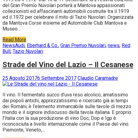
del Gran Premio Nuvolari porterà a Mantova appassionati
collezionisti ed affascinanti automobili costruite tra il 1919
ed il 1972 per celebrare il mito di Tazio Nuvolari. Organizzata
da Mantova Corse insieme ad Automobile Club Mantova e
Museo…
Read More
News
Audi
,
Eberhard & Co.
,
Gran Premio Nuvolari
,
news
,
Red
Bull
,
Tazio Nuvolari
Strade del Vino del Lazio – Il Cesanese
25 Agosto 2017
6 Settembre 2017
Claudio Caramadre
Il vino. Il fermentato succo d’uva reso alcolico, amatissimo
dai popoli antichi, apprezzatissimo e ricercato già ai tempi
dei Romani, è l’elemento immancabile sulle tavole di mezzo
mondo e il signore indiscusso della tavola italiana. E proprio
l’Italia con la sua produzione di vino Doc, Dop e Igp è
riconosciuta a livello internazionale come il Paese del vino.
Piemonte, Veneto,…