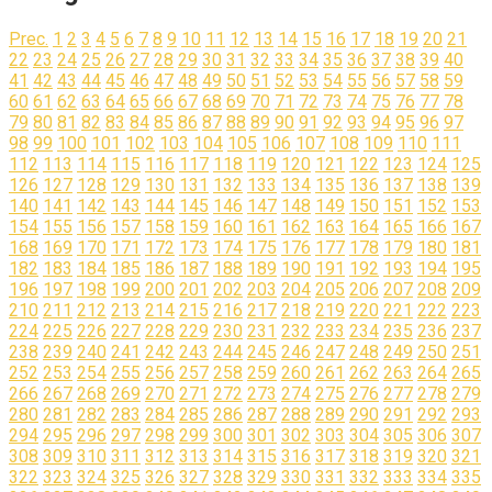
Prec.
1
2
3
4
5
6
7
8
9
10
11
12
13
14
15
16
17
18
19
20
21
22
23
24
25
26
27
28
29
30
31
32
33
34
35
36
37
38
39
40
41
42
43
44
45
46
47
48
49
50
51
52
53
54
55
56
57
58
59
60
61
62
63
64
65
66
67
68
69
70
71
72
73
74
75
76
77
78
79
80
81
82
83
84
85
86
87
88
89
90
91
92
93
94
95
96
97
98
99
100
101
102
103
104
105
106
107
108
109
110
111
112
113
114
115
116
117
118
119
120
121
122
123
124
125
126
127
128
129
130
131
132
133
134
135
136
137
138
139
140
141
142
143
144
145
146
147
148
149
150
151
152
153
154
155
156
157
158
159
160
161
162
163
164
165
166
167
168
169
170
171
172
173
174
175
176
177
178
179
180
181
182
183
184
185
186
187
188
189
190
191
192
193
194
195
196
197
198
199
200
201
202
203
204
205
206
207
208
209
210
211
212
213
214
215
216
217
218
219
220
221
222
223
224
225
226
227
228
229
230
231
232
233
234
235
236
237
238
239
240
241
242
243
244
245
246
247
248
249
250
251
252
253
254
255
256
257
258
259
260
261
262
263
264
265
266
267
268
269
270
271
272
273
274
275
276
277
278
279
280
281
282
283
284
285
286
287
288
289
290
291
292
293
294
295
296
297
298
299
300
301
302
303
304
305
306
307
308
309
310
311
312
313
314
315
316
317
318
319
320
321
322
323
324
325
326
327
328
329
330
331
332
333
334
335