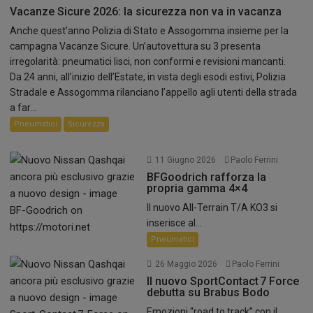
Vacanze Sicure 2026: la sicurezza non va in vacanza
Anche quest’anno Polizia di Stato e Assogomma insieme per la
campagna Vacanze Sicure. Un’autovettura su 3 presenta
irregolarità: pneumatici lisci, non conformi e revisioni mancanti.
Da 24 anni, all’inizio dell’Estate, in vista degli esodi estivi, Polizia
Stradale e Assogomma rilanciano l’appello agli utenti della strada
a far...
Pneumatici
Sicurezza
11 Giugno 2026
Paolo Ferrini
BFGoodrich rafforza la
propria gamma 4×4
Il nuovo All-Terrain T/A KO3 si
inserisce al...
Pneumatici
26 Maggio 2026
Paolo Ferrini
Il nuovo SportContact 7 Force
debutta su Brabus Bodo
Emozioni “road to track” con il