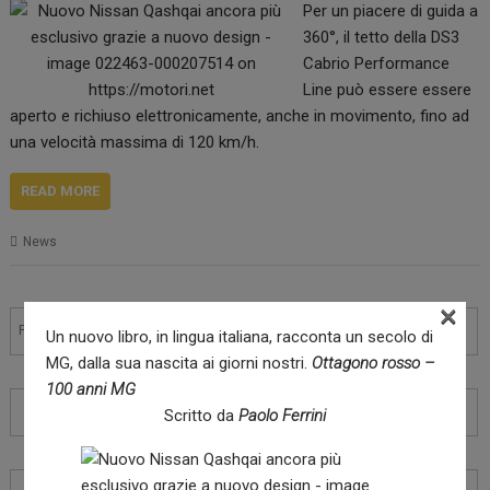
Per un piacere di guida a
360°, il tetto della DS3
Cabrio Performance
Line può essere essere
aperto e richiuso elettronicamente, anche in movimento, fino ad
una velocità massima di 120 km/h.
READ MORE
News
Navigazione
×
articoli
Prec.
1
2
3
4
5
6
7
8
Un nuovo libro, in lingua italiana, racconta un secolo di
MG, dalla sua nascita ai giorni nostri.
Ottagono rosso –
100 anni MG
9
10
11
12
13
14
15
16
17
Scritto da
Paolo Ferrini