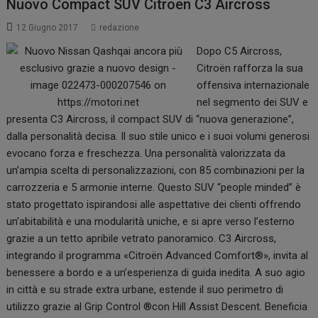
Nuovo Compact SUV Citroen C3 Aircross
12 Giugno 2017
redazione
Dopo C5 Aircross,
Citroën rafforza la sua
offensiva internazionale
nel segmento dei SUV e
presenta C3 Aircross, il compact SUV di “nuova generazione”,
dalla personalità decisa. Il suo stile unico e i suoi volumi generosi
evocano forza e freschezza. Una personalità valorizzata da
un’ampia scelta di personalizzazioni, con 85 combinazioni per la
carrozzeria e 5 armonie interne. Questo SUV “people minded” è
stato progettato ispirandosi alle aspettative dei clienti offrendo
un’abitabilità e una modularità uniche, e si apre verso l’esterno
grazie a un tetto apribile vetrato panoramico. C3 Aircross,
integrando il programma «Citroën Advanced Comfort®», invita al
benessere a bordo e a un’esperienza di guida inedita. A suo agio
in città e su strade extra urbane, estende il suo perimetro di
utilizzo grazie al Grip Control ®con Hill Assist Descent. Beneficia