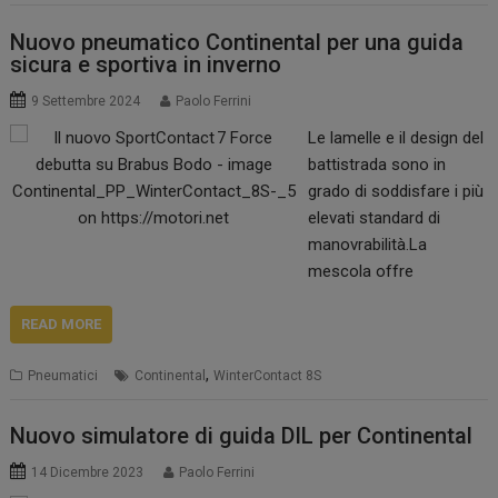
delle principali cause di
incidenti. Negli ultimi
Nuovo pneumatico Continental per una guida
sicura e sportiva in inverno
anni, le tecnologie di
rilevazione del livello di
9 Settembre 2024
Paolo Ferrini
aderenza del manto
Le lamelle e il design del
stradale hanno
battistrada sono in
compiuto passi da
grado di soddisfare i più
gigante,…
elevati standard di
manovrabilità.La
mescola offre
un’aderenza
eccezionale su strade
READ MORE
asciutte, bagnate e
,
Pneumatici
Continental
WinterContact 8S
innevate. La bassa
resistenza al
rotolamento e gli spazi
Nuovo simulatore di guida DIL per Continental
di frenata ridotti
14 Dicembre 2023
Paolo Ferrini
garantiscono una guida