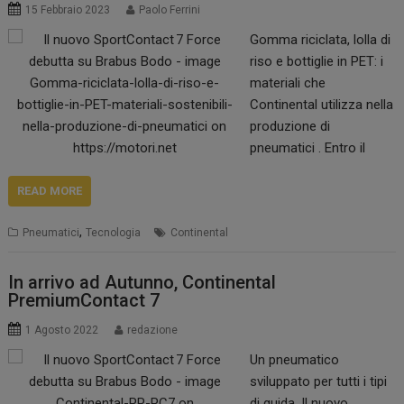
15 Febbraio 2023
Paolo Ferrini
degli automobilisti che
Gomma riciclata, lolla di
viaggiano su strade
riso e bottiglie in PET: i
asfaltate e non e su
materiali che
percorsi sterrati.
Continental utilizza nella
Sviluppato con un
produzione di
design particolarmente
pneumatici . Entro il
robusto, performante e
2050 i pneumatici
confortevole,…
Continental saranno
READ MORE
interamente realizzati
,
Pneumatici
Tecnologia
Continental
con materiali sostenibili.
Una rivoluzione green
che pone al centro il
In arrivo ad Autunno, Continental
PremiumContact 7
rispetto per l’ambiente e
l’economia circolare
1 Agosto 2022
redazione
senza trascurare la
Un pneumatico
massima sicurezza su
sviluppato per tutti i tipi
strada, grazie
di guida. Il nuovo