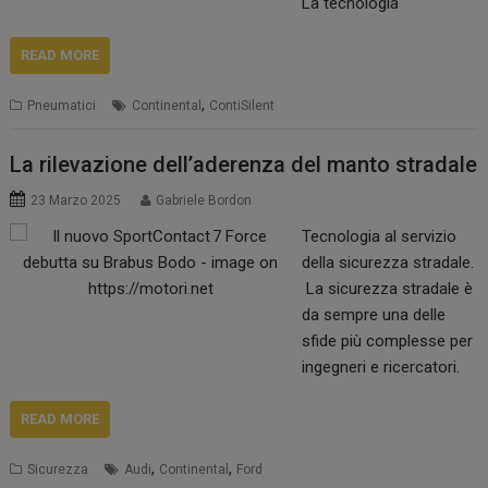
La tecnologia
SportContact 7,…
ContiSilent diminuisce il
rumore all’interno
READ MORE
dell’abitacolo,
,
Pneumatici
Continental
ContiSilent
garantendo
un’esperienza di guida
più silenziosa e
La rilevazione dell’aderenza del manto stradale
confortevole.
23 Marzo 2025
Gabriele Bordon
Continental sta
Tecnologia al servizio
sviluppando pneumatici
della sicurezza stradale.
con un livello di rumore
La sicurezza stradale è
di rotolamento
da sempre una delle
eccezionalmente basso,
sfide più complesse per
contribuendo a ridurre la
ingegneri e ricercatori.
rumorosità generata dal
La perdita di aderenza
traffico ed a migliorare il
del veicolo, spesso
READ MORE
comfort di guida
causata da pioggia,
all’interno del…
,
,
Sicurezza
Audi
Continental
Ford
neve o ghiaccio, è una