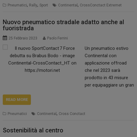
,
,
,
Pneumatici
Rally
Sport
Continental
CrossConctact Extremet
condizioni climatiche e
su tutte le tipologie di
terreno. Continental ha
Nuovo pneumatico stradale adatto anche al
fuoristrada
sviluppato una nuova
versione del pneumatico
25 Febbraio 2023
Paolo Ferrini
CrossContact Extreme
Un pneumatico estivo
E per la terza stagione
Continental con
del campionato offroad
applicazione offroad
di SUV elettrici. Per la…
che nel 2023 sarà
prodotto in 43 misure
per equipaggiare un gran
numero di auto,
crossover e SUV.
READ MORE
Continental ha
,
Pneumatici
Continental
Cross Conctact
presentato il nuovo
CrossContact H/T,
pneumatico estivo
Sostenibilità al centro
adatto alle esigenze