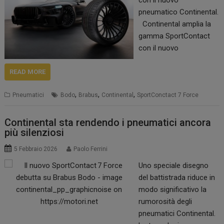
con il nuovo
pneumatico Continental.
Continental amplia la
gamma SportContact
con il nuovo
SportContact 7 Force,
pneumatico estivo
READ MORE
UUHP (Ultra Ultra High
,
,
,
Pneumatici
Bodo
Brabus
Continental
SportConctact 7 Force
Performance)
progettato per una
selezione di auto
Continental sta rendendo i pneumatici ancora
più silenziosi
sportive ad alte
prestazioni che ora
5 Febbraio 2026
Paolo Ferrini
equipaggia la nuova
Uno speciale disegno
Brabus Bodo, l’ultima
del battistrada riduce in
supercar ad alte
modo significativo la
prestazioni dell’azienda
rumorosità degli
di tuning globale. Sulla
pneumatici Continental.
scia del successo dello