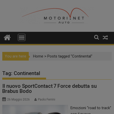
Skip
to
content
You are here
Home
>
Posts tagged "Continental"
Tag:
Continental
Il nuovo SportContact 7 Force debutta su
Brabus Bodo
26 Maggio 2026
Paolo Ferrini
Emozioni “road to track”