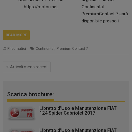
all’impiego di un mix
Continental
perfetto di materie…
PremiumContact 7 sarà
disponibile presso i
rivenditori nell’Autunno
2022. Grazie alle nuove
READ MORE
tecnologie e a un
,
Pneumatici
Continental
Premium Contact 7
upgrade del design,
PremiumContact 7
presenta prestazioni di
Navigazione
Articoli meno recenti
maneggevolezza,
articoli
frenata e comfort di
guida migliorate rispetto
al suo predecessore.
Scarica brochure:
Durante lo sviluppo della
nuova generazione,
Libretto d’Uso e Manutenzione FIAT
Continental si è
124 Spider Cabriolet 2017
focalizzata sulla
massima sicurezza…
Libretto d’Uso e Manutenzione FIAT