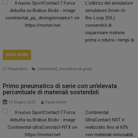
L’utilizzo del simulatore
sicura in qualsiasi
simulatore Driver-In-
condizione invernale.
the-Loop (DIL)
Con il nuovo
consentirà di
WinterContact 8 S,
risparmiare materie
Continental realizza un
prime e ridurre i tempi di
pneumatico auto ad…
sviluppo. La tecnologia
innovativa supporta gli
READ MORE
ambiziosi obiettivi di
,
Pneumatici
Continental
simulatore di guida
sostenibilità di
Continental,
Continental ha
Primo pneumatico di serie con un’elevata
percentuale di materiali sostenibili
introdotto un simulatore
di guida che sarà
15 Giugno 2023
Paolo Ferrini
utilizzato per sviluppare
Continental
nuovi pneumatici
UltraContact NXT è
soprattutto per il primo
realizzato fino al 65%
equipaggiamento. La
con materiali rinnovabili,
fase operativa è stata