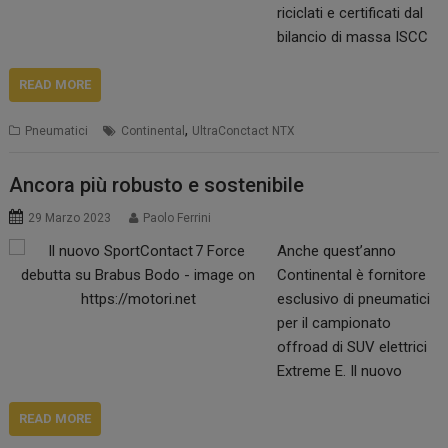
riciclati e certificati dal
preceduta da un intenso
bilancio di massa ISCC
periodo di test…
Plus. Tutte le 19 misure
ottengono la
READ MORE
classificazione più alta
,
Pneumatici
Continental
UltraConctact NTX
dell’etichetta UE degli
pneumatici per
resistenza a
Ancora più robusto e sostenibile
rotolamento, frenata sul
29 Marzo 2023
Paolo Ferrini
bagnato e rumorosità
Anche quest’anno
esterna. Continental ha
Continental è fornitore
presentato il
esclusivo di pneumatici
pneumatico di serie più
per il campionato
sostenibile. Il nuovo
offroad di SUV elettrici
UltraContact NXT
Extreme E. Il nuovo
combina un’alta
CrossContact Extreme
percentuale di…
E garantisce ottime
READ MORE
prestazioni in tutte le