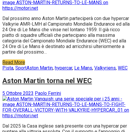
Dal prossimo anno Aston Martin parteciperà con due hypercar
Valkyrie AMR-LMH al Campionato Mondiale Endurance ed alla
24 Ore di Le Mans che vinse nel lontano 1959. Il già ricco
piatto di squadre ufficiali che partecipano alla massima
categoria del Campionato Mondiale Endurance (WEC) ed alla
24 Ore di Le Mans è destinato ad arricchirsi ulteriormente a
partire dal prossimo…
Read More
Pista
,
Sport
Aston Martin
,
hypercar
,
Le Mans
,
Valkyriens
,
WEC
Aston Martin torna nel WEC
5 Ottobre 2023
Paolo Ferrini
Dal 2025 la Casa inglese sarà presente con una hypercar per
puntare alla vittoria assoluta. Con il supporto e l’appoggio di