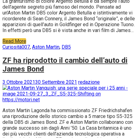
La granturismo di colore Argento Betulla è da sempre l’auto
dell’agente segreto più famoso del mondo. Pensate ad
un’Aston Martin DB5 color Argento Betulla e istintivamente vi
ricorderete di Sean Connery, il James Bond “originale”, e delle
apparizioni di quell’auto in Goldfinger ed in Operazione Tuono.
In effetti però una DB5 si è vista anche in vari film di James…
Read More
Curiosità
007
,
Aston Martin
,
DB5
ZF ha riprodotto il cambio dell’auto di
James Bond
3 Ottobre 2021
30 Settembre 2021
redazione
Aston Martin Lagonda ha commissionato ZF Friedrichshafen
una riproduzione dello storico cambio a 5 marce tipo S5-325
della DB5 di James Bond. ZF e Aston Martin collaborano con
grande successo sin dagli Anni ’50. La Casa britannica è uno
dei più vecchi clienti dell’azienda tecnologica operativa a