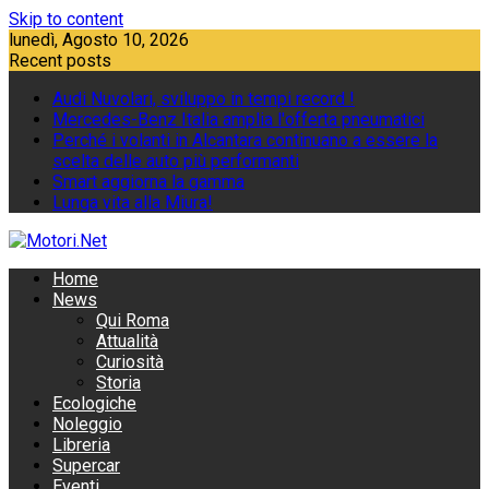
Skip to content
lunedì, Agosto 10, 2026
Recent posts
Audi Nuvolari, sviluppo in tempi record !
Mercedes-Benz Italia amplia l'offerta pneumatici
Perché i volanti in Alcantara continuano a essere la
scelta delle auto più performanti
Smart aggiorna la gamma
Lunga vita alla Miura!
Home
News
Qui Roma
Attualità
Curiosità
Storia
Ecologiche
Noleggio
Libreria
Supercar
Eventi