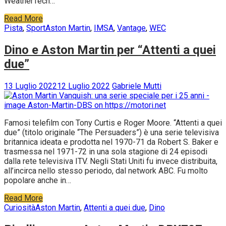
WeatherTech…
Read More
Pista
,
Sport
Aston Martin
,
IMSA
,
Vantage
,
WEC
Dino e Aston Martin per “Attenti a quei
due”
13 Luglio 2022
12 Luglio 2022
Gabriele Mutti
Famosi telefilm con Tony Curtis e Roger Moore. “Attenti a quei
due” (titolo originale “The Persuaders”) è una serie televisiva
britannica ideata e prodotta nel 1970-71 da Robert S. Baker e
trasmessa nel 1971-72 in una sola stagione di 24 episodi
dalla rete televisiva ITV. Negli Stati Uniti fu invece distribuita,
all’incirca nello stesso periodo, dal network ABC. Fu molto
popolare anche in…
Read More
Curiosità
Aston Martin
,
Attenti a quei due
,
Dino