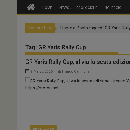
HOME
NEWS
ECOLOGICHE
NOLEGGIO
You are here
Home
>
Posts tagged "GR Yaris Rall
Tag:
GR Yaris Rally Cup
GR Yaris Rally Cup, al via la sesta edizi
9 Marzo 2026
Franco Carmignani
READ MORE