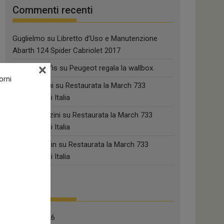
Commenti recenti
Guglielmo
su
Libretto d’Uso e Manutenzione
Abarth 124 Spider Cabriolet 2017
×
riccardo biffis
su
Peugeot regala la wallbox
orni
Paolo Ferrini
su
Restaurata la March 733
campione di Italia
silvio pederzini
su
Restaurata la March 733
campione di Italia
Raimund Fein
su
Restaurata la March 733
campione di Italia
Archivi
Agosto 2026