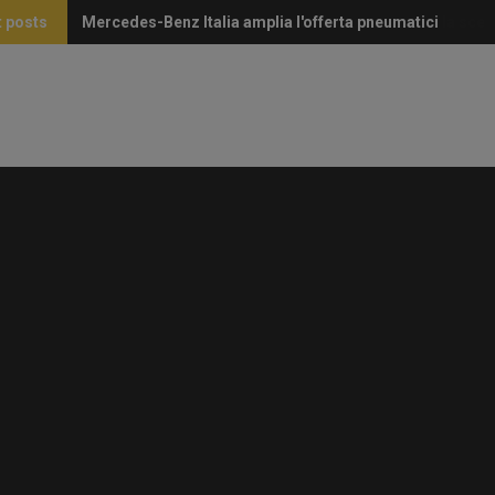
 posts
Mercedes-Benz Italia amplia l'offerta pneumatici
Perché i volanti in Alcantara continuano a essere la scel