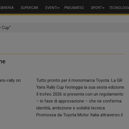
LIBRERIA
SUPERCAR
EVENTI
PNEUMATICI
SPORT
TECNOLOGI
y Cup"
one
Tutto pronto per il monomarca Toyota. La GR
Yaris Rally Cup festeggia la sua sesta edizione.
Il trofeo 2026 si presenta con un regolamento
– in fase di approvazione – che ne conferma
identità, ambizione e solidità tecnica.
Promossa da Toyota Motor Italia attraverso il
proprio reparto corse, Toyota Gazoo Racing
Italy, la serie manterrà i riflettori puntati sulla