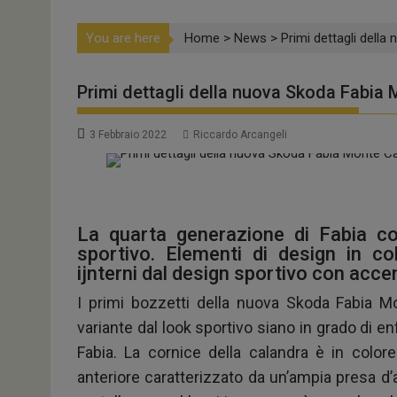
You are here
Home
>
News
>
Primi dettagli dell
Primi dettagli della nuova Skoda Fabia 
3 Febbraio 2022
Riccardo Arcangeli
La quarta generazione di Fabia con
sportivo. Elementi di design in co
ijnterni dal design sportivo con accen
I primi bozzetti della nuova Skoda Fabia M
variante dal look sportivo siano in grado di e
Fabia. La cornice della calandra è in colore
anteriore caratterizzato da un’ampia presa d’ar