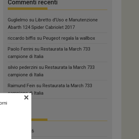
Commenti recenti
Guglielmo
su
Libretto d’Uso e Manutenzione
Abarth 124 Spider Cabriolet 2017
riccardo biffis
su
Peugeot regala la wallbox
Paolo Ferrini
su
Restaurata la March 733
campione di Italia
silvio pederzini
su
Restaurata la March 733
campione di Italia
Raimund Fein
su
Restaurata la March 733
campione di Italia
×
orni
Archivi
Agosto 2026