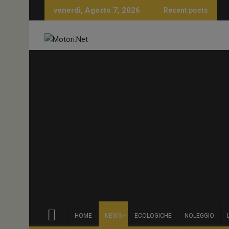
Skip
venerdì, Agosto 7, 2026
Recent posts
to
content
HOME
NEWS
ECOLOGICHE
NOLEGGIO