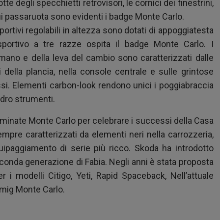
te degli specchietti retrovisori, le cornici dei finestrini,
Sui passaruota sono evidenti i badge Monte Carlo.
portivi regolabili in altezza sono dotati di appoggiatesta
 sportivo a tre razze ospita il badge Monte Carlo. I
a mano e della leva del cambio sono caratterizzati dalle
i della plancia, nella console centrale e sulle grintose
ossi. Elementi carbon-look rendono unici i poggiabraccia
uadro strumenti.
ominate Monte Carlo per celebrare i successi della Casa
mpre caratterizzati da elementi neri nella carrozzeria,
uipaggiamento di serie più ricco. Skoda ha introdotto
conda generazione di Fabia. Negli anni è stata proposta
 i modelli Citigo, Yeti, Rapid Spaceback, Nell’attuale
mig Monte Carlo.