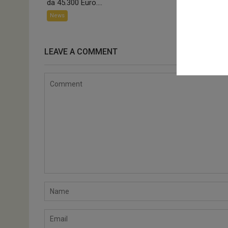
da 45.300 Euro....
alta, interess
prezzo....
News
Automotive
N
LEAVE A COMMENT