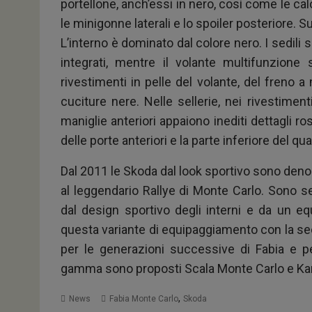
portellone, anch’essi in nero, così come le calot
le minigonne laterali e lo spoiler posteriore. 
L’interno è dominato dal colore nero. I sedili s
integrati, mentre il volante multifunzione
rivestimenti in pelle del volante, del freno 
cuciture nere. Nelle sellerie, nei rivestiment
maniglie anteriori appaiono inediti dettagli r
delle porte anteriori e la parte inferiore del q
Dal 2011 le Skoda dal look sportivo sono den
al leggendario Rallye di Monte Carlo. Sono se
dal design sportivo degli interni e da un eq
questa variante di equipaggiamento con la se
per le generazioni successive di Fabia e per
gamma sono proposti Scala Monte Carlo e Ka
,
News
Fabia Monte Carlo
Skoda