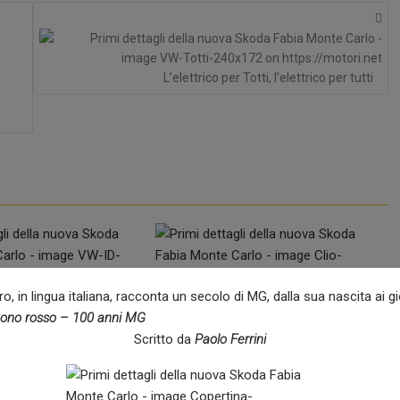
L’elettrico per Totti, l’elettrico per tutti
o, in lingua italiana, racconta un secolo di MG, dalla sua nascita ai gi
6
Riccardo Arcangeli
11 Luglio 2026
redazione
0
ono rosso – 100 anni MG
Renault punta sul GPL
Scritto da
Paolo Ferrini
ondiale: nuova VW ID.
Un motore di nuova generazione più
performante per Clio,...
o, tecnologie di fascia
News