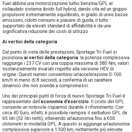
Fuel abbina una motorizzazione turbo benzina/GPL al
collaudato sistema ibrido full hybrid, dando vita ad un gruppo
propulsore estremamente equilibrato, in grado di unire basse
emissioni, ridotti consumi e piacere di guida, il tutto
supportato da elevati standard di affidabilità e da una
significativa riduzione dei costi di utilizzo.
Ai vertici della categoria
Dal punto di vista delle prestazioni, Sportage Tri-Fuel si
posiziona
ai vertici della categoria
: la potenza complessiva
raggiunge i 237 CV con una coppia massima di 380 Nm, valori
sostanzialmente invariati rispetto alla versione HEV di
origine. Questi numeri consentono un’accelerazione 0-100
km/h in meno di 8 secondi, a conferma di un carattere
dinamico che non scende a compromessi.
Uno dei principali punti di forza di nuovo Sportage Tri-Fuel è
rappresentato dall’
economia d’esercizio
. Il costo del GPL
consente un notevole risparmio durante il rifornimento. Con
circa 40 Euro, infatti, è possibile riempire il serbatoio GPL da
65 litri (52 litri netti), ottenendo un’autonomia fino a 650
chilometri in modalità GPL. A questo si aggiunge un’autonomia
complessiva superiore a 1.500 km, nettamente più elevata