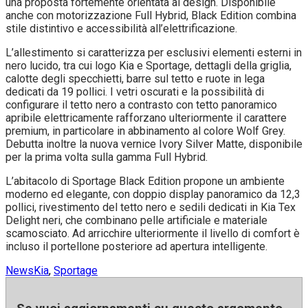
una proposta fortemente orientata al design. Disponibile
anche con motorizzazione Full Hybrid, Black Edition combina
stile distintivo e accessibilità all’elettrificazione.
L’allestimento si caratterizza per esclusivi elementi esterni in
nero lucido, tra cui logo Kia e Sportage, dettagli della griglia,
calotte degli specchietti, barre sul tetto e ruote in lega
dedicati da 19 pollici. I vetri oscurati e la possibilità di
configurare il tetto nero a contrasto con tetto panoramico
apribile elettricamente rafforzano ulteriormente il carattere
premium, in particolare in abbinamento al colore Wolf Grey.
Debutta inoltre la nuova vernice Ivory Silver Matte, disponibile
per la prima volta sulla gamma Full Hybrid.
L’abitacolo di Sportage Black Edition propone un ambiente
moderno ed elegante, con doppio display panoramico da 12,3
pollici, rivestimento del tetto nero e sedili dedicati in Kia Tex
Delight neri, che combinano pelle artificiale e materiale
scamosciato. Ad arricchire ulteriormente il livello di comfort è
incluso il portellone posteriore ad apertura intelligente.
News
Kia
,
Sportage