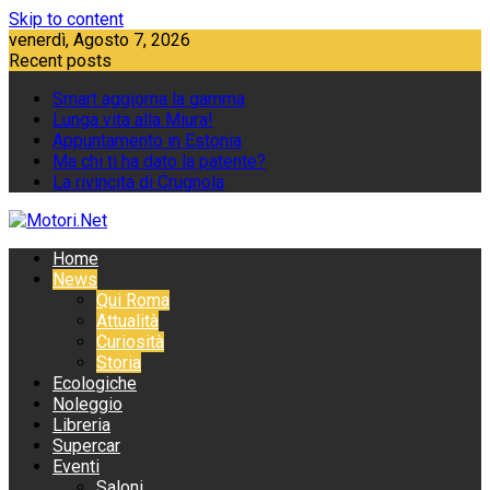
Skip to content
venerdì, Agosto 7, 2026
Recent posts
Smart aggiorna la gamma
Lunga vita alla Miura!
Appuntamento in Estonia
Ma chi ti ha dato la patente?
La rivincita di Crugnola
Home
News
Qui Roma
Attualità
Curiosità
Storia
Ecologiche
Noleggio
Libreria
Supercar
Eventi
Saloni