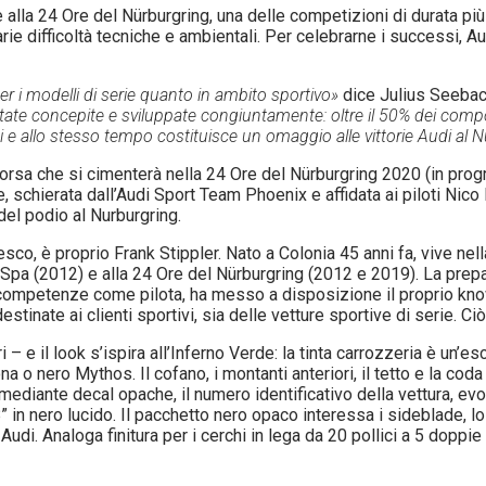
alla 24 Ore del Nürburgring, una delle competizioni di durata più 
ie difficoltà tecniche e ambientali. Per celebrarne i successi, A
er i modelli di serie quanto in ambito sportivo»
dice Julius Seebac
e concepite e sviluppate congiuntamente: oltre il 50% dei compone
 e allo stesso tempo costituisce un omaggio alle vittorie Audi al 
 corsa che si cimenterà nella 24 Ore del Nürburgring 2020 (in pro
 schierata dall’Audi Sport Team Phoenix e affidata ai piloti Nico M
 del podio al Nurburgring.
sco, è proprio Frank Stippler. Nato a Colonia 45 anni fa, vive nel
i Spa (2012) e alla 24 Ore del Nürburgring (2012 e 2019). La prep
le competenze come pilota, ha messo a disposizione il proprio know
tinate ai clienti sportivi, sia delle vetture sportive di serie. Ci
i – e il look s’ispira all’Inferno Verde: la tinta carrozzeria è un’
ona o nero Mythos. Il cofano, i montanti anteriori, il tetto e la cod
 mediante decal opache, il numero identificativo della vettura, ev
in nero lucido. Il pacchetto nero opaco interessa i sideblade, lo s
li Audi. Analoga finitura per i cerchi in lega da 20 pollici a 5 doppi