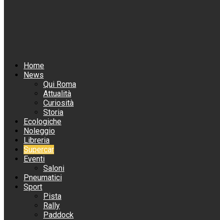
Home
News
Qui Roma
Attualità
Curiosità
Storia
Ecologiche
Noleggio
Libreria
Supercar
Eventi
Saloni
Pneumatici
Sport
Pista
Rally
Paddock