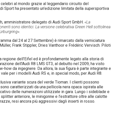
celebri al mondo grazie al leggendario circuito del
udi Sport ha presentato un’edizione limitata della supersportiva
h, amministratore delegato di Audi Sport GmbH.
«La
nti sono identici. La versione celebrativa Green Hell sottolinea
Nürburgring».
gramma dal 24 al 27 Settembre) è rimarcato dalla verniciatura
üller, Frank Stippler, Dries Vanthoor e Frédéric Vervisch. Piloti
la regione dell’Eifel ed è profondamente legato alla storia di
arazione dell’Audi R8 LMS GT3, al debutto nel 2009, ha visto
-how da ingegnere. Da allora, la sua figura è parte integrante e
ò vale per i modelli Audi RS e, in special modo, per Audi R8.
esclusiva variante scura del verde Tioman. I clienti possono
a sono caratterizzati da una pellicola nera opaca ispirata alle
ocativo delle numerazioni utilizzate in gara. Lungo i sideblade e
plitter anteriore, le minigonne e l’estrattore oltre alle calotte
e razze, resi ancora più aggressivi dagli inserti in rosso.