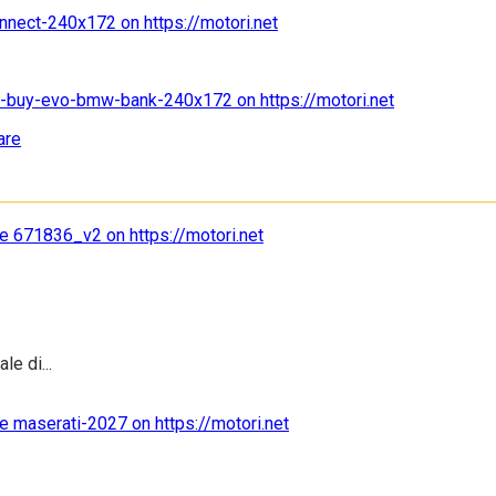
are
e di...