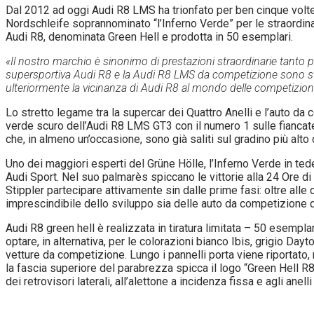
Dal 2012 ad oggi Audi R8 LMS ha trionfato per ben cinque volte 
Nordschleife soprannominato “l’Inferno Verde” per le straordinar
Audi R8, denominata Green Hell e prodotta in 50 esemplari.
«Il nostro marchio è sinonimo di prestazioni straordinarie tanto p
supersportiva Audi R8 e la Audi R8 LMS da competizione sono stat
ulteriormente la vicinanza di Audi R8 al mondo delle competizioni
Lo stretto legame tra la supercar dei Quattro Anelli e l’auto da
verde scuro dell’Audi R8 LMS GT3 con il numero 1 sulle fiancate,
che, in almeno un’occasione, sono già saliti sul gradino più alto
Uno dei maggiori esperti del Grüne Hölle, l’Inferno Verde in tede
Audi Sport. Nel suo palmarès spiccano le vittorie alla 24 Ore d
Stippler partecipare attivamente sin dalle prime fasi: oltre al
imprescindibile dello sviluppo sia delle auto da competizione des
Audi R8 green hell è realizzata in tiratura limitata – 50 esemplar
optare, in alternativa, per le colorazioni bianco Ibis, grigio Dayt
vetture da competizione. Lungo i pannelli porta viene riportato,
la fascia superiore del parabrezza spicca il logo “Green Hell R8” 
dei retrovisori laterali, all’alettone a incidenza fissa e agli anel