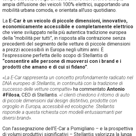
ampia diffusione dei veicoli 100% elettrici, supportando una
mobilità urbana comoda, e orientata all’uso quotidiano.
La
E-Car
è
un
veicolo
di
piccole
dimensioni,
innovativo,
economicamente
accessibile e completamente elettrico
che viene sviluppato nella più autentica tradizione europea
della “mobilità per tutti”, in risposta alla contrazione senza
precedenti del segmento delle vetture di piccole dimensioni
a prezzi accessibili in Europa negli ultimi anni. È
l’espressione perfetta dello scopo di Stellantis di
“consentire alle persone di muoversi con i brand e i
prodotti che amano e di cui si fidano”
.
«La E-Car rappresenta un concetto profondamente radicato nel
DNA europeo di Stellantis, in continuità con la tradizione di
successo delle vetture compatte»
ha commentato
Antonio
#Filosa
, CEO di Stellantis.
«
I clienti chiedono il ritorno di auto
di piccole dimensioni dal design distintivo, prodotte con
orgoglio in Europa, accessibili ed ecologiche. Stellantis
risponde a questa richiesta con modelli entusiasmanti per
diversi brand».
Con l’assegnazione dell’E-Car a Pomigliano – e la prospettiva
di volumi produttivi significativi – Stellantis valorizza la lunga