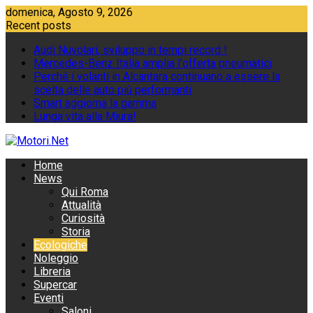
Skip
domenica, Agosto 9, 2026
to
Recent posts
content
Audi Nuvolari, sviluppo in tempi record !
Mercedes-Benz Italia amplia l'offerta pneumatici
Perché i volanti in Alcantara continuano a essere la
scelta delle auto più performanti
Smart aggiorna la gamma
Lunga vita alla Miura!
Home
News
Qui Roma
Attualità
Curiosità
Storia
Ecologiche
Noleggio
Libreria
Supercar
Eventi
Saloni