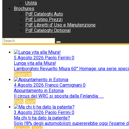
Utilità
Brochures
Pdf Cataloghi Auto
Pdf Listino Prezzi
Pdf Libretti d’ Uso e Manutenzione
Pdf Cataloghi Optional
5 Agosto 2026
Paolo Ferrini
0
Lunga vita alla Miura!
Lamborghini Revuelto Miura 60° Homage: una serie special
Supercar
4 Agosto 2026
Franco Carmignani
0
Appuntamento in Estonia
Il circus del WRC si sposta dalla Finlandia. ...
Rally
Sport
3 Agosto 2026
Paolo Ferrini
0
Ma chi ti ha dato la patente?
Solo l’8% degli automobilisti supererebbe oggi l’esame di t
Attualità
Utilità