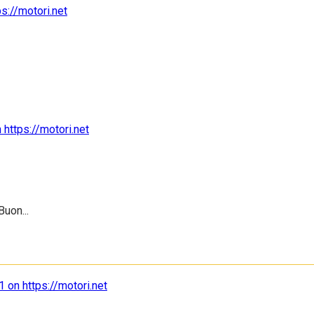
uon...