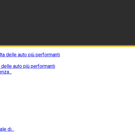
 delle auto più performanti
nza...
e di...