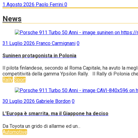
1 Agosto 2026
Paolo Ferrini
0
News
31 Luglio 2026
Franco Carmignani
0
Suninen protagonista in Polonia
Il pilota finlandese, secondo al Roma Capitale, ha avuto la me
competitività della gamma Ypsilon Rally. Il Rally di Polonia che
Rally
Sport
30 Luglio 2026
Gabriele Bordon
0
L’Europa è smarrita, ma il Giappone ha deciso
Da Toyota un grido di allarme ed un...
Automotive