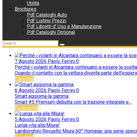
Utilità
Brochures
Pdf Cataloghi Auto
Pdf Listino Prezzi
Pdf Libretti d’ Uso e Manutenzione
Pdf Cataloghi Optional
7 Agosto 2026
Paolo Ferrini
0
Perché i volanti in Alcantara continuano a essere la scelta
Quando il contatto con la vettura diventa parte dell’esperie
Curiosità
6 Agosto 2026
Paolo Ferrini
0
Smart aggiorna la gamma
Smart #5 Premium debutta con la trazione integrale e...
Ecologiche
5 Agosto 2026
Paolo Ferrini
0
Lunga vita alla Miura!
Lamborghini Revuelto Miura 60° Homage: una serie special
Supercar