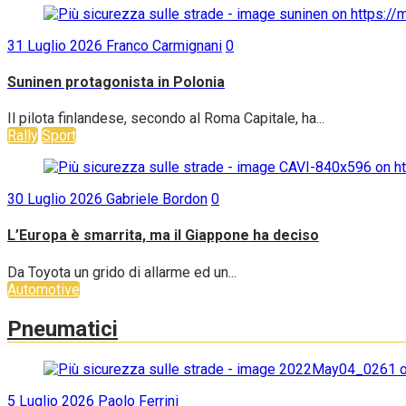
31 Luglio 2026
Franco Carmignani
0
Suninen protagonista in Polonia
Il pilota finlandese, secondo al Roma Capitale, ha...
Rally
Sport
30 Luglio 2026
Gabriele Bordon
0
L’Europa è smarrita, ma il Giappone ha deciso
Da Toyota un grido di allarme ed un...
Automotive
Pneumatici
5 Luglio 2026
Paolo Ferrini