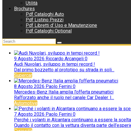
Utilità
Brochures
Pdf Cataloghi Auto
Pdf Listino Prezzi
Pdf Libretti d’ Uso e Manutenzione
Pdf Cataloghi Optional
9 Agosto 2026
Riccardo Arcangeli
0
Audi Nuvolari, sviluppo in tempi record !
Dal primo bozzetto al prototipo su strada in soli...
Supercar
8 Agosto 2026
Paolo Ferrini
0
Mercedes-Benz Italia amplia l’offerta pneumatici
Rafforzato anche il ruolo nel canale Car Dealer. I...
Automotive
7 Agosto 2026
Paolo Ferrini
0
Perché i volanti in Alcantara continuano a essere la scelta
Quando il contatto con la vettura diventa parte dell’esperie
Curiosità