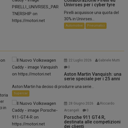
Collaborazione Pirelli ed
Univrses per i cyber tyre
Pirelli acquisisce una quota del
30% in Univrses...
Automotive
Pneumatici
.
22 Luglio 2026
Gabriele Mutti
0
Aston Martin Vanquish: una
serie speciale per i 25 anni
Aston Martin ha deciso di produrre una serie...
Supercar
toria
per
28 Giugno 2026
Riccardo
i in
Arcangeli
0
Porsche 911 GT4 R,
destinata alle competizioni
dei clienti