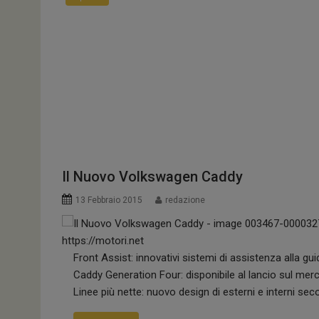
Mercedes-Benz Italia amplia l’offerta pne
Rafforzato anche il ruolo nel canale Car Dealer. I...
Automotive
Il Nuovo Volkswagen Caddy
13 Febbraio 2015
redazione
Front Assist: innovativi sistemi di assistenza alla gu
Caddy Generation Four: disponibile al lancio sul mer
Linee più nette: nuovo design di esterni e interni s