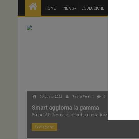
HOME
NEWS
ECOLOGICHE
NOLEGGIO
6 Agosto 2026
Paolo Ferrini
0
Smart aggiorna la gamma
Smart #5 Premium debutta con la trazione integrale e..
Ecologiche