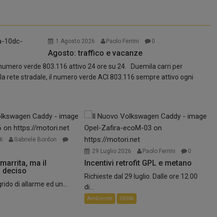
1 Agosto 2026
Paolo Ferrini
0
Agosto: traffico e vacanze
l numero verde 803.116 attivo 24 ore su 24. Duemila carri per
la rete stradale, il numero verde ACI 803.116 sempre attivo ogni
umatici
26
Gabriele Bordon
29 Luglio 2026
Paolo Ferrini
0
marrita, ma il
Incentivi retrofit GPL e metano
 deciso
Richieste dal 29 luglio. Dalle ore 12.00
ido di allarme ed un...
di...
Ambiente
Utilità