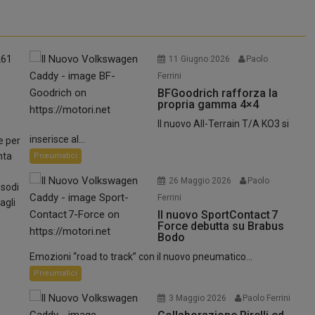
11 Giugno 2026
Paolo
Ferrini
BFGoodrich rafforza la
propria gamma 4×4
essere la scelta delle auto più
Il nuovo All-Terrain T/A KO3 si
inserisce al...
e per
rienza...
nta
Pneumatici
26 Maggio 2026
Paolo
esodi
Ferrini
agli
Il nuovo SportContact 7
Force debutta su Brabus
Bodo
Emozioni “road to track” con il nuovo pneumatico...
Pneumatici
3 Maggio 2026
Paolo Ferrini