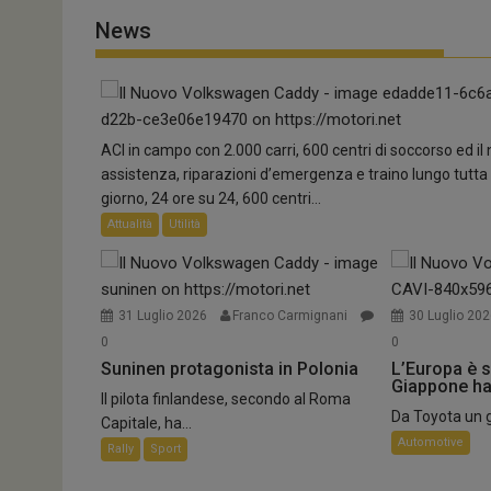
News
ACI in campo con 2.000 carri, 600 centri di soccorso ed i
assistenza, riparazioni d’emergenza e traino lungo tutta 
giorno, 24 ore su 24, 600 centri...
Attualità
Utilità
8 Agosto 2026
Paolo Ferrini
0
Mercedes-Benz Italia amplia l’offerta pne
Rafforzato anche il ruolo nel canale Car Dealer. I...
31 Luglio 2026
Franco Carmignani
30 Luglio 20
0
0
Automotive
Suninen protagonista in Polonia
L’Europa è s
Giappone ha
Il pilota finlandese, secondo al Roma
Da Toyota un gr
Capitale, ha...
Automotive
Rally
Sport