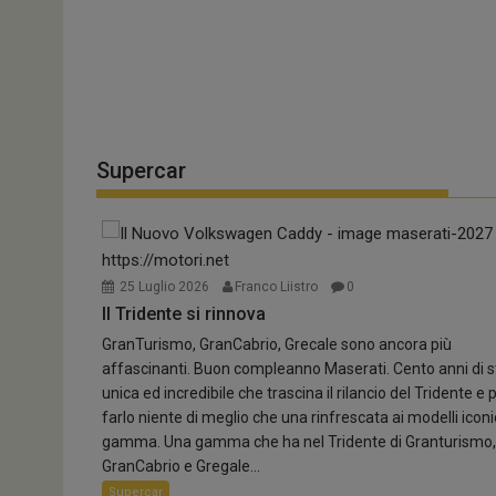
6 Agosto 2026
Paolo Ferrini
0
Smart aggiorna la gamma
Smart #5 Premium debutta con la trazione integrale e..
Supercar
Ecologiche
25 Luglio 2026
Franco Liistro
0
Il Tridente si rinnova
GranTurismo, GranCabrio, Grecale sono ancora più
affascinanti. Buon compleanno Maserati. Cento anni di s
unica ed incredibile che trascina il rilancio del Tridente e 
farlo niente di meglio che una rinfrescata ai modelli iconic
gamma. Una gamma che ha nel Tridente di Granturismo,
GranCabrio e Gregale...
8 Agosto 2026
Paolo Ferrini
0
Supercar