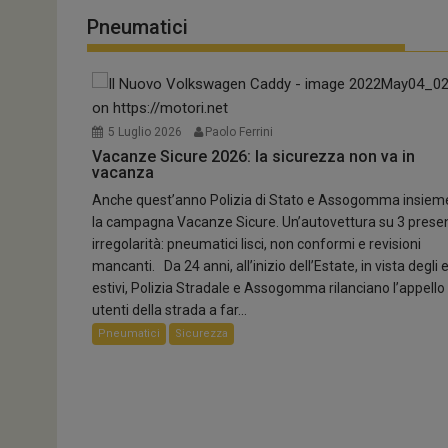
Pneumatici
7 Agosto 2026
Paolo Ferrini
0
5 Luglio 2026
Paolo Ferrini
Perché i volanti in Alcantara continuano a 
Vacanze Sicure 2026: la sicurezza non va in
vacanza
performanti
Anche quest’anno Polizia di Stato e Assogomma insiem
Quando il contatto con la vettura diventa parte dell’espe
la campagna Vacanze Sicure. Un’autovettura su 3 prese
irregolarità: pneumatici lisci, non conformi e revisioni
Curiosità
mancanti. Da 24 anni, all’inizio dell’Estate, in vista degli 
estivi, Polizia Stradale e Assogomma rilanciano l’appello 
utenti della strada a far...
Pneumatici
Sicurezza