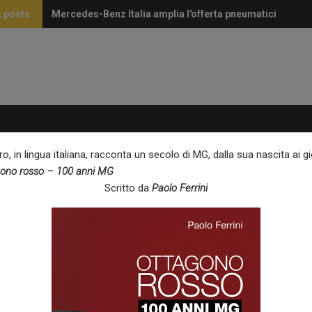
 posts
Mercedes-Benz Italia amplia l'offerta pneumatici
Perché i volanti in Alcantara continuano a essere la scel
o, in lingua italiana, racconta un secolo di MG, dalla sua nascita ai gi
ono rosso – 100 anni MG
Scritto da
Paolo Ferrini