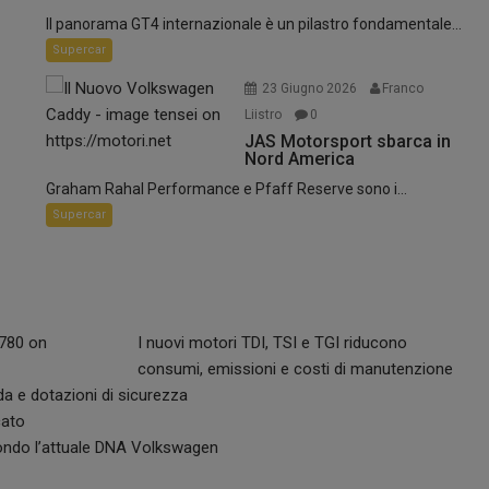
umatici
Il panorama GT4 internazionale è un pilastro fondamentale...
Supercar
23 Giugno 2026
Franco
Liistro
0
JAS Motorsport sbarca in
Nord America
Graham Rahal Performance e Pfaff Reserve sono i...
Supercar
I nuovi motori TDI, TSI e TGI riducono
consumi, emissioni e costi di manutenzione
ida e dotazioni di sicurezza
cato
econdo l’attuale DNA Volkswagen