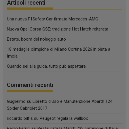
Articoli recenti
Una nuova F1Safety Car firmata Mercedes-AMG
Nuova Opel Corsa GSE: tradizione Hot Hatch reiterata
Estate, boom del noleggio auto
18 medaglie olimpiche di Milano Cortina 2026 in pista a
Imola
Quando sei alla guida, tutto può aspettare.
Commenti recenti
Guglielmo
su
Libretto d’Uso e Manutenzione Abarth 124
Spider Cabriolet 2017
riccardo biffis
su
Peugeot regala la wallbox
Paolo Ferrini
su
Restaurata la March 733 campione di Italia