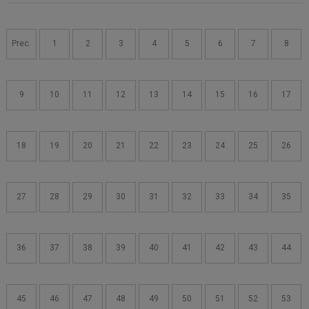
Navigazione
articoli
Prec.
1
2
3
4
5
6
7
8
9
10
11
12
13
14
15
16
17
18
19
20
21
22
23
24
25
26
27
28
29
30
31
32
33
34
35
36
37
38
39
40
41
42
43
44
45
46
47
48
49
50
51
52
53