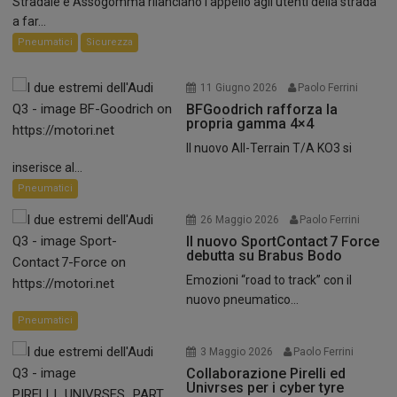
Stradale e Assogomma rilanciano l’appello agli utenti della strada
a far...
Pneumatici
Sicurezza
11 Giugno 2026
Paolo Ferrini
BFGoodrich rafforza la
propria gamma 4×4
Il nuovo All-Terrain T/A KO3 si
inserisce al...
Pneumatici
26 Maggio 2026
Paolo Ferrini
Il nuovo SportContact 7 Force
debutta su Brabus Bodo
Emozioni “road to track” con il
nuovo pneumatico...
Pneumatici
3 Maggio 2026
Paolo Ferrini
Collaborazione Pirelli ed
Univrses per i cyber tyre