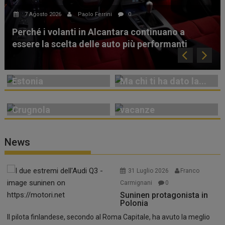
7 Agosto 2026
Paolo Ferrini
0
Perché i volanti in Alcantara continuano a
essere la scelta delle auto più performanti
Appuntamento in
Estonia
Ma chi ti ha dato la...
La rivincita di
Agosto: traffico e
Crugnola
vacanze
News
31 Luglio 2026
Franco
Carmignani
0
Suninen protagonista in
Polonia
Il pilota finlandese, secondo al Roma Capitale, ha avuto la meglio