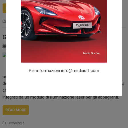
READ MORE
News
Gruppi ottici laser per la nuova Audi R8
17 Febbraio 2015
redazione
Audi rivela i fari della
sua nuova R8 come
prima di una serie di
Per informazioni
info@mediacff.com
avanzate tecnologie
della sua supersportiva La R8 utilizza proiettori in tecnologia LED,
che possono essere
integrati da un modulo di illuminazione laser per gli abbaglianti.
READ MORE
Tecnologia