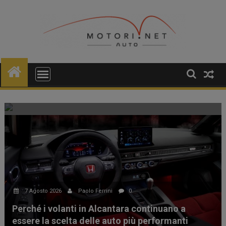
Skip
to
content
5 Agosto 2026
Paolo Ferrini
0
Lunga vita alla Miura!
7 Agosto 2026
Paolo Ferrini
0
Perché i volanti in Alcantara continuano a
essere la scelta delle auto più performanti