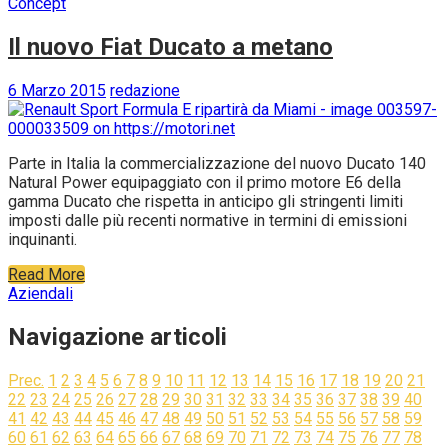
Concept
Il nuovo Fiat Ducato a metano
6 Marzo 2015
redazione
Parte in Italia la commercializzazione del nuovo Ducato 140
Natural Power equipaggiato con il primo motore E6 della
gamma Ducato che rispetta in anticipo gli stringenti limiti
imposti dalle più recenti normative in termini di emissioni
inquinanti.
Read More
Aziendali
Navigazione articoli
Prec.
1
2
3
4
5
6
7
8
9
10
11
12
13
14
15
16
17
18
19
20
21
22
23
24
25
26
27
28
29
30
31
32
33
34
35
36
37
38
39
40
41
42
43
44
45
46
47
48
49
50
51
52
53
54
55
56
57
58
59
60
61
62
63
64
65
66
67
68
69
70
71
72
73
74
75
76
77
78