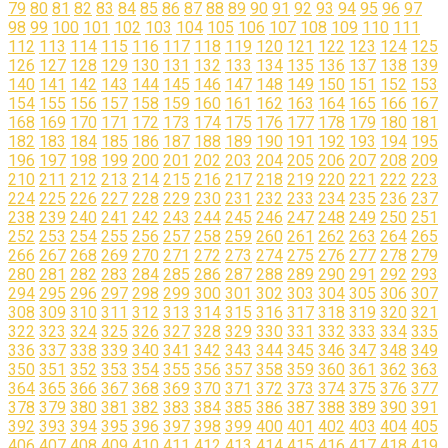
79
80
81
82
83
84
85
86
87
88
89
90
91
92
93
94
95
96
97
98
99
100
101
102
103
104
105
106
107
108
109
110
111
112
113
114
115
116
117
118
119
120
121
122
123
124
125
126
127
128
129
130
131
132
133
134
135
136
137
138
139
140
141
142
143
144
145
146
147
148
149
150
151
152
153
154
155
156
157
158
159
160
161
162
163
164
165
166
167
168
169
170
171
172
173
174
175
176
177
178
179
180
181
182
183
184
185
186
187
188
189
190
191
192
193
194
195
196
197
198
199
200
201
202
203
204
205
206
207
208
209
210
211
212
213
214
215
216
217
218
219
220
221
222
223
224
225
226
227
228
229
230
231
232
233
234
235
236
237
238
239
240
241
242
243
244
245
246
247
248
249
250
251
252
253
254
255
256
257
258
259
260
261
262
263
264
265
266
267
268
269
270
271
272
273
274
275
276
277
278
279
280
281
282
283
284
285
286
287
288
289
290
291
292
293
294
295
296
297
298
299
300
301
302
303
304
305
306
307
308
309
310
311
312
313
314
315
316
317
318
319
320
321
322
323
324
325
326
327
328
329
330
331
332
333
334
335
336
337
338
339
340
341
342
343
344
345
346
347
348
349
350
351
352
353
354
355
356
357
358
359
360
361
362
363
364
365
366
367
368
369
370
371
372
373
374
375
376
377
378
379
380
381
382
383
384
385
386
387
388
389
390
391
392
393
394
395
396
397
398
399
400
401
402
403
404
405
406
407
408
409
410
411
412
413
414
415
416
417
418
419