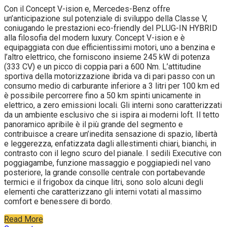
Con il Concept V-ision e, Mercedes-Benz offre
un’anticipazione sul potenziale di sviluppo della Classe V,
coniugando le prestazioni eco-friendly del PLUG-IN HYBRID
alla filosofia del modern luxury. Concept V-ision e è
equipaggiata con due efficientissimi motori, uno a benzina e
l’altro elettrico, che forniscono insieme 245 kW di potenza
(333 CV) e un picco di coppia pari a 600 Nm. L’attitudine
sportiva della motorizzazione ibrida va di pari passo con un
consumo medio di carburante inferiore a 3 litri per 100 km ed
è possibile percorrere fino a 50 km spinti unicamente in
elettrico, a zero emissioni locali. Gli interni sono caratterizzati
da un ambiente esclusivo che si ispira ai moderni loft. Il tetto
panoramico apribile è il più grande del segmento e
contribuisce a creare un’inedita sensazione di spazio, libertà
e leggerezza, enfatizzata dagli allestimenti chiari, bianchi, in
contrasto con il legno scuro del pianale. I sedili Executive con
poggiagambe, funzione massaggio e poggiapiedi nel vano
posteriore, la grande consolle centrale con portabevande
termici e il frigobox da cinque litri, sono solo alcuni degli
elementi che caratterizzano gli interni votati al massimo
comfort e benessere di bordo.
Read More