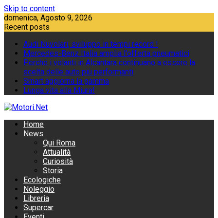
Skip to content
domenica, Agosto 9, 2026
Recent posts
Audi Nuvolari, sviluppo in tempi record !
Mercedes-Benz Italia amplia l'offerta pneumatici
Perché i volanti in Alcantara continuano a essere la
scelta delle auto più performanti
Smart aggiorna la gamma
Lunga vita alla Miura!
Home
News
Qui Roma
Attualità
Curiosità
Storia
Ecologiche
Noleggio
Libreria
Supercar
Eventi