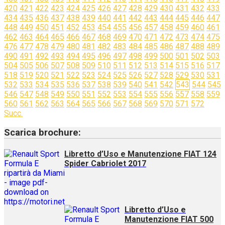
420
421
422
423
424
425
426
427
428
429
430
431
432
433
434
435
436
437
438
439
440
441
442
443
444
445
446
447
448
449
450
451
452
453
454
455
456
457
458
459
460
461
462
463
464
465
466
467
468
469
470
471
472
473
474
475
476
477
478
479
480
481
482
483
484
485
486
487
488
489
490
491
492
493
494
495
496
497
498
499
500
501
502
503
504
505
506
507
508
509
510
511
512
513
514
515
516
517
518
519
520
521
522
523
524
525
526
527
528
529
530
531
532
533
534
535
536
537
538
539
540
541
542
543
544
545
546
547
548
549
550
551
552
553
554
555
556
557
558
559
560
561
562
563
564
565
566
567
568
569
570
571
572
Succ.
Scarica brochure:
Libretto d’Uso e Manutenzione FIAT 124
Spider Cabriolet 2017
Libretto d’Uso e
Manutenzione FIAT 500