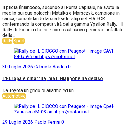
Il pilota finlandese, secondo al Roma Capitale, ha avuto la
meglio sui due polacchi Matulka e Marsczyk, campione in
carica, consolidando la sua leadership nel FIA ECR
confermando la competitività della gamma Ypsilon Rally. Il
Rally di Polonia che si è corso sul nuovo percorso asfaltato
della...
Rally
Sport
30 Luglio 2026
Gabriele Bordon
0
L’Europa è smarrita, ma il Giappone ha deciso
Da Toyota un grido di allarme ed un...
Automotive
29 Luglio 2026
Paolo Ferrini
0