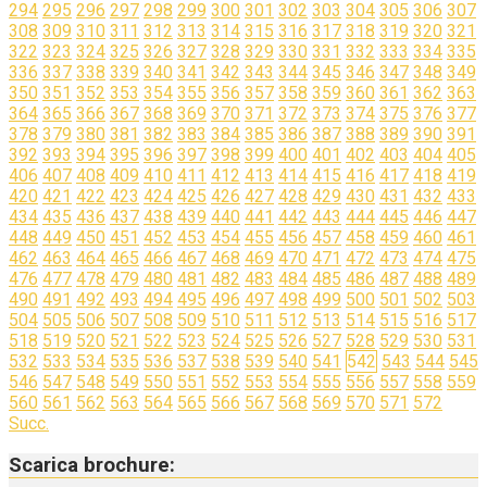
294
295
296
297
298
299
300
301
302
303
304
305
306
307
308
309
310
311
312
313
314
315
316
317
318
319
320
321
322
323
324
325
326
327
328
329
330
331
332
333
334
335
336
337
338
339
340
341
342
343
344
345
346
347
348
349
350
351
352
353
354
355
356
357
358
359
360
361
362
363
364
365
366
367
368
369
370
371
372
373
374
375
376
377
378
379
380
381
382
383
384
385
386
387
388
389
390
391
392
393
394
395
396
397
398
399
400
401
402
403
404
405
406
407
408
409
410
411
412
413
414
415
416
417
418
419
420
421
422
423
424
425
426
427
428
429
430
431
432
433
434
435
436
437
438
439
440
441
442
443
444
445
446
447
448
449
450
451
452
453
454
455
456
457
458
459
460
461
462
463
464
465
466
467
468
469
470
471
472
473
474
475
476
477
478
479
480
481
482
483
484
485
486
487
488
489
490
491
492
493
494
495
496
497
498
499
500
501
502
503
504
505
506
507
508
509
510
511
512
513
514
515
516
517
518
519
520
521
522
523
524
525
526
527
528
529
530
531
532
533
534
535
536
537
538
539
540
541
542
543
544
545
546
547
548
549
550
551
552
553
554
555
556
557
558
559
560
561
562
563
564
565
566
567
568
569
570
571
572
Succ.
Scarica brochure: