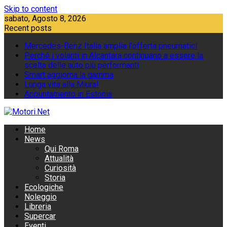
Skip to content
sabato, Agosto 8, 2026
Recent posts
Mercedes-Benz Italia amplia l'offerta pneumatici
Perché i volanti in Alcantara continuano a essere la
scelta delle auto più performanti
Smart aggiorna la gamma
Lunga vita alla Miura!
Appuntamento in Estonia
Home
News
Qui Roma
Attualità
Curiosità
Storia
Ecologiche
Noleggio
Libreria
Supercar
Eventi