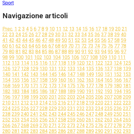
Sport
Navigazione articoli
Prec.
1
2
3
4
5
6
7
8
9
10
11
12
13
14
15
16
17
18
19
20
21
22
23
24
25
26
27
28
29
30
31
32
33
34
35
36
37
38
39
40
41
42
43
44
45
46
47
48
49
50
51
52
53
54
55
56
57
58
59
60
61
62
63
64
65
66
67
68
69
70
71
72
73
74
75
76
77
78
79
80
81
82
83
84
85
86
87
88
89
90
91
92
93
94
95
96
97
98
99
100
101
102
103
104
105
106
107
108
109
110
111
112
113
114
115
116
117
118
119
120
121
122
123
124
125
126
127
128
129
130
131
132
133
134
135
136
137
138
139
140
141
142
143
144
145
146
147
148
149
150
151
152
153
154
155
156
157
158
159
160
161
162
163
164
165
166
167
168
169
170
171
172
173
174
175
176
177
178
179
180
181
182
183
184
185
186
187
188
189
190
191
192
193
194
195
196
197
198
199
200
201
202
203
204
205
206
207
208
209
210
211
212
213
214
215
216
217
218
219
220
221
222
223
224
225
226
227
228
229
230
231
232
233
234
235
236
237
238
239
240
241
242
243
244
245
246
247
248
249
250
251
252
253
254
255
256
257
258
259
260
261
262
263
264
265
266
267
268
269
270
271
272
273
274
275
276
277
278
279
280
281
282
283
284
285
286
287
288
289
290
291
292
293