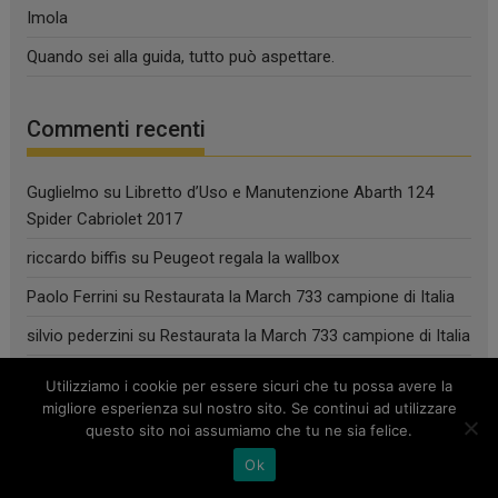
Imola
Quando sei alla guida, tutto può aspettare.
Commenti recenti
Guglielmo
su
Libretto d’Uso e Manutenzione Abarth 124
Spider Cabriolet 2017
riccardo biffis
su
Peugeot regala la wallbox
Paolo Ferrini
su
Restaurata la March 733 campione di Italia
silvio pederzini
su
Restaurata la March 733 campione di Italia
Raimund Fein
su
Restaurata la March 733 campione di Italia
Utilizziamo i cookie per essere sicuri che tu possa avere la
migliore esperienza sul nostro sito. Se continui ad utilizzare
questo sito noi assumiamo che tu ne sia felice.
Archivi
Ok