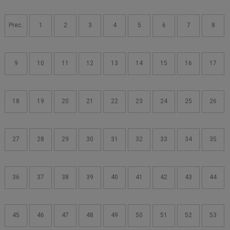
Navigazione
articoli
Prec.
1
2
3
4
5
6
7
8
9
10
11
12
13
14
15
16
17
18
19
20
21
22
23
24
25
26
27
28
29
30
31
32
33
34
35
36
37
38
39
40
41
42
43
44
45
46
47
48
49
50
51
52
53