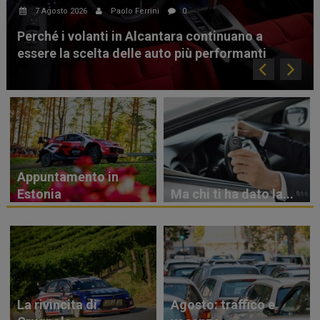
7 Agosto 2026
Paolo Ferrini
0
Perché i volanti in Alcantara continuano a
essere la scelta delle auto più performanti
Appuntamento in
Estonia
Ma chi ti ha dato la...
La rivincita di
Agosto: traffico e