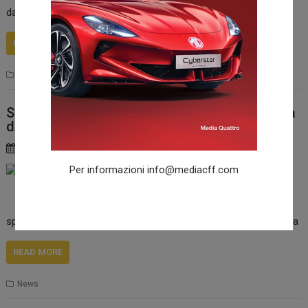
davvero esclusivo.
READ MORE
News
Suzuki Vitara S: un 1.4 turbo a iniezione diretta
da 140 cv
1 Dicembre 2015
redazione
Per informazioni
info@mediacff.com
VITARA S amplia la
celebre famiglia Sport
Utility Vehicle Suzuki,
spingendosi fino ad orizzonti inesplorati del puro piacere di guida
READ MORE
News