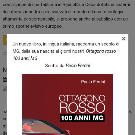
costruzione di una fabbrica in Repubblica Ceca dotata di sistemi
di automazione tra i più avanzati al mondo ed una tecnologia
altamente ecocompatibile, si propone anche al pubblico con un
primo spot televisivo europeo.
×
READ MORE
Un nuovo libro, in lingua italiana, racconta un secolo di
MG, dalla sua nascita ai giorni nostri.
Ottagono rosso –
Pneumatici
100 anni MG
Scritto da
Paolo Ferrini
Nuova Suzuki BALENO Web S Edition
1 Dicembre 2015
redazione
Suzuki anticipa il
debutto della sua
rivoluzionaria
hatchback, attesa nelle concessionarie nella prossima primavera,
con nuova BALENO WEB S Edition, disponibile tramite il web
store online. Sceglila oggi stesso e scopri in anteprima il futuro
delle berline compatte: tua a soli 15.900€ in un allestimento