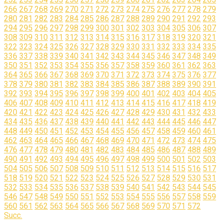
266
267
268
269
270
271
272
273
274
275
276
277
278
279
280
281
282
283
284
285
286
287
288
289
290
291
292
293
294
295
296
297
298
299
300
301
302
303
304
305
306
307
308
309
310
311
312
313
314
315
316
317
318
319
320
321
322
323
324
325
326
327
328
329
330
331
332
333
334
335
336
337
338
339
340
341
342
343
344
345
346
347
348
349
350
351
352
353
354
355
356
357
358
359
360
361
362
363
364
365
366
367
368
369
370
371
372
373
374
375
376
377
378
379
380
381
382
383
384
385
386
387
388
389
390
391
392
393
394
395
396
397
398
399
400
401
402
403
404
405
406
407
408
409
410
411
412
413
414
415
416
417
418
419
420
421
422
423
424
425
426
427
428
429
430
431
432
433
434
435
436
437
438
439
440
441
442
443
444
445
446
447
448
449
450
451
452
453
454
455
456
457
458
459
460
461
462
463
464
465
466
467
468
469
470
471
472
473
474
475
476
477
478
479
480
481
482
483
484
485
486
487
488
489
490
491
492
493
494
495
496
497
498
499
500
501
502
503
504
505
506
507
508
509
510
511
512
513
514
515
516
517
518
519
520
521
522
523
524
525
526
527
528
529
530
531
532
533
534
535
536
537
538
539
540
541
542
543
544
545
546
547
548
549
550
551
552
553
554
555
556
557
558
559
560
561
562
563
564
565
566
567
568
569
570
571
572
Succ.