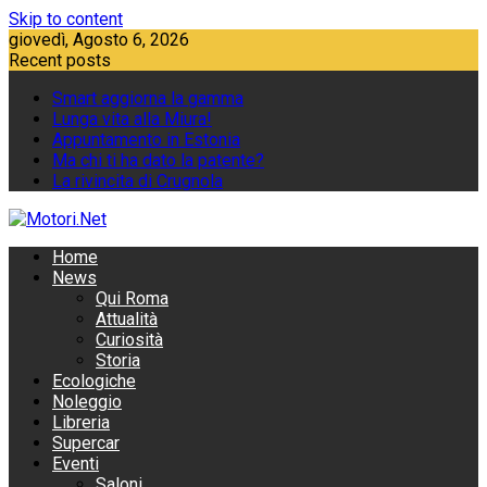
Skip to content
giovedì, Agosto 6, 2026
Recent posts
Smart aggiorna la gamma
Lunga vita alla Miura!
Appuntamento in Estonia
Ma chi ti ha dato la patente?
La rivincita di Crugnola
Home
News
Qui Roma
Attualità
Curiosità
Storia
Ecologiche
Noleggio
Libreria
Supercar
Eventi
Saloni