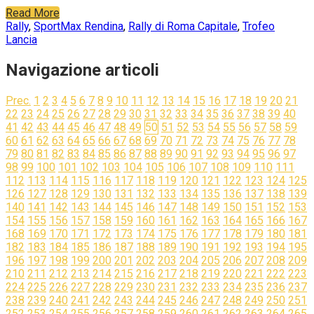
Read More
Rally
,
Sport
Max Rendina
,
Rally di Roma Capitale
,
Trofeo
Lancia
Navigazione articoli
Prec.
1
2
3
4
5
6
7
8
9
10
11
12
13
14
15
16
17
18
19
20
21
22
23
24
25
26
27
28
29
30
31
32
33
34
35
36
37
38
39
40
41
42
43
44
45
46
47
48
49
50
51
52
53
54
55
56
57
58
59
60
61
62
63
64
65
66
67
68
69
70
71
72
73
74
75
76
77
78
79
80
81
82
83
84
85
86
87
88
89
90
91
92
93
94
95
96
97
98
99
100
101
102
103
104
105
106
107
108
109
110
111
112
113
114
115
116
117
118
119
120
121
122
123
124
125
126
127
128
129
130
131
132
133
134
135
136
137
138
139
140
141
142
143
144
145
146
147
148
149
150
151
152
153
154
155
156
157
158
159
160
161
162
163
164
165
166
167
168
169
170
171
172
173
174
175
176
177
178
179
180
181
182
183
184
185
186
187
188
189
190
191
192
193
194
195
196
197
198
199
200
201
202
203
204
205
206
207
208
209
210
211
212
213
214
215
216
217
218
219
220
221
222
223
224
225
226
227
228
229
230
231
232
233
234
235
236
237
238
239
240
241
242
243
244
245
246
247
248
249
250
251
252
253
254
255
256
257
258
259
260
261
262
263
264
265