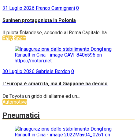
31 Luglio 2026
Franco Carmignani
0
Suninen protagonista in Polonia
Il pilota finlandese, secondo al Roma Capitale, ha...
Rally
Sport
30 Luglio 2026
Gabriele Bordon
0
L’Europa è smarrita, ma il Giappone ha deciso
Da Toyota un grido di allarme ed un...
Automotive
Pneumatici