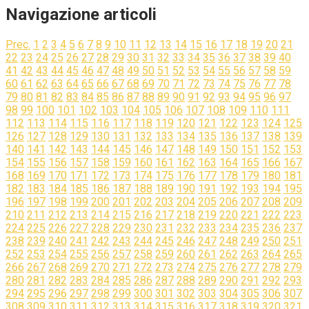
Navigazione articoli
Prec.
1
2
3
4
5
6
7
8
9
10
11
12
13
14
15
16
17
18
19
20
21
22
23
24
25
26
27
28
29
30
31
32
33
34
35
36
37
38
39
40
41
42
43
44
45
46
47
48
49
50
51
52
53
54
55
56
57
58
59
60
61
62
63
64
65
66
67
68
69
70
71
72
73
74
75
76
77
78
79
80
81
82
83
84
85
86
87
88
89
90
91
92
93
94
95
96
97
98
99
100
101
102
103
104
105
106
107
108
109
110
111
112
113
114
115
116
117
118
119
120
121
122
123
124
125
126
127
128
129
130
131
132
133
134
135
136
137
138
139
140
141
142
143
144
145
146
147
148
149
150
151
152
153
154
155
156
157
158
159
160
161
162
163
164
165
166
167
168
169
170
171
172
173
174
175
176
177
178
179
180
181
182
183
184
185
186
187
188
189
190
191
192
193
194
195
196
197
198
199
200
201
202
203
204
205
206
207
208
209
210
211
212
213
214
215
216
217
218
219
220
221
222
223
224
225
226
227
228
229
230
231
232
233
234
235
236
237
238
239
240
241
242
243
244
245
246
247
248
249
250
251
252
253
254
255
256
257
258
259
260
261
262
263
264
265
266
267
268
269
270
271
272
273
274
275
276
277
278
279
280
281
282
283
284
285
286
287
288
289
290
291
292
293
294
295
296
297
298
299
300
301
302
303
304
305
306
307
308
309
310
311
312
313
314
315
316
317
318
319
320
321