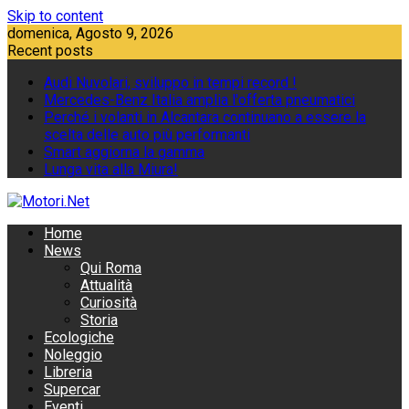
Skip to content
domenica, Agosto 9, 2026
Recent posts
Audi Nuvolari, sviluppo in tempi record !
Mercedes-Benz Italia amplia l'offerta pneumatici
Perché i volanti in Alcantara continuano a essere la
scelta delle auto più performanti
Smart aggiorna la gamma
Lunga vita alla Miura!
Home
News
Qui Roma
Attualità
Curiosità
Storia
Ecologiche
Noleggio
Libreria
Supercar
Eventi