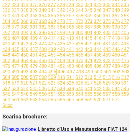
322
323
324
325
326
327
328
329
330
331
332
333
334
335
336
337
338
339
340
341
342
343
344
345
346
347
348
349
350
351
352
353
354
355
356
357
358
359
360
361
362
363
364
365
366
367
368
369
370
371
372
373
374
375
376
377
378
379
380
381
382
383
384
385
386
387
388
389
390
391
392
393
394
395
396
397
398
399
400
401
402
403
404
405
406
407
408
409
410
411
412
413
414
415
416
417
418
419
420
421
422
423
424
425
426
427
428
429
430
431
432
433
434
435
436
437
438
439
440
441
442
443
444
445
446
447
448
449
450
451
452
453
454
455
456
457
458
459
460
461
462
463
464
465
466
467
468
469
470
471
472
473
474
475
476
477
478
479
480
481
482
483
484
485
486
487
488
489
490
491
492
493
494
495
496
497
498
499
500
501
502
503
504
505
506
507
508
509
510
511
512
513
514
515
516
517
518
519
520
521
522
523
524
525
526
527
528
529
530
531
532
533
534
535
536
537
538
539
540
541
542
543
544
545
546
547
548
549
550
551
552
553
554
555
556
557
558
559
560
561
562
563
564
565
566
567
568
569
570
571
572
Succ.
Scarica brochure:
Libretto d’Uso e Manutenzione FIAT 124