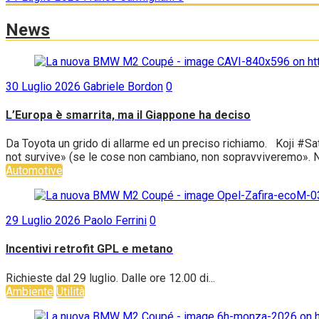
News
30 Luglio 2026
Gabriele Bordon
0
L’Europa è smarrita, ma il Giappone ha deciso
Da Toyota un grido di allarme ed un preciso richiamo. Koji #Sat
not survive» (se le cose non cambiano, non sopravviveremo». No
Automotive
29 Luglio 2026
Paolo Ferrini
0
Incentivi retrofit GPL e metano
Richieste dal 29 luglio. Dalle ore 12.00 di...
Ambiente
Utilità