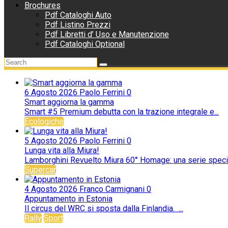
Brochures
Pdf Cataloghi Auto
Pdf Listino Prezzi
Pdf Libretti d’ Uso e Manutenzione
Pdf Cataloghi Optional
6 Agosto 2026
Paolo Ferrini
0
Smart aggiorna la gamma
Smart #5 Premium debutta con la trazione integrale e...
Ecologiche
5 Agosto 2026
Paolo Ferrini
0
Lunga vita alla Miura!
Lamborghini Revuelto Miura 60° Homage: una serie special
Supercar
4 Agosto 2026
Franco Carmignani
0
Appuntamento in Estonia
Il circus del WRC si sposta dalla Finlandia. ...
Rally
Sport