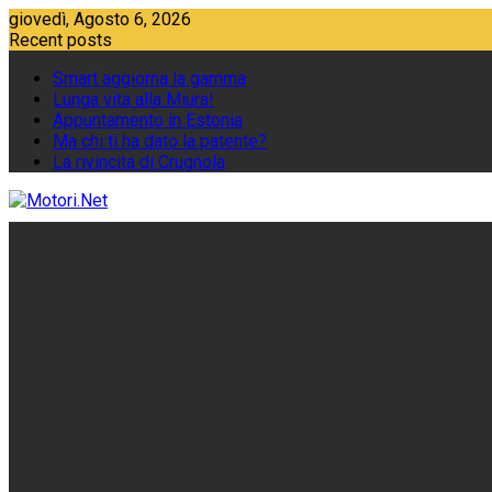
Skip
giovedì, Agosto 6, 2026
to
Recent posts
content
Smart aggiorna la gamma
Lunga vita alla Miura!
Appuntamento in Estonia
Ma chi ti ha dato la patente?
La rivincita di Crugnola