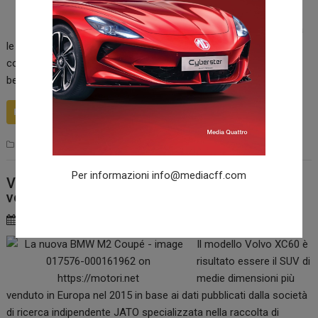
prossimo Salone di
Ginevra, Honda svelerà
le ultime novità riguardanti la nuova gamma europea di vetture,
compresa la presentazione mondiale del prototipo della Civic
berlina.
READ MORE
Saloni
Per informazioni
info@mediacff.com
Volvo XC60 è il SUV di medie dimensioni più
venduto in Europa
11 Febbraio 2016
redazione
Il modello Volvo XC60 è
risultato essere il SUV di
medie dimensioni più
venduto in Europa nel 2015 in base ai dati pubblicati dalla società
di ricerca indipendente JATO specializzata nella raccolta di