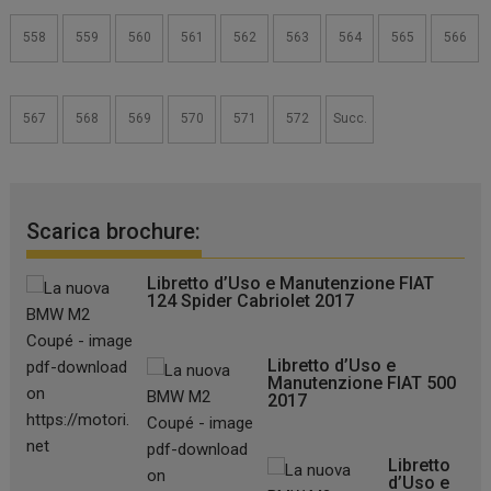
558
559
560
561
562
563
564
565
566
567
568
569
570
571
572
Succ.
Scarica brochure:
Libretto d’Uso e Manutenzione FIAT
124 Spider Cabriolet 2017
Libretto d’Uso e
Manutenzione FIAT 500
2017
Libretto
d’Uso e