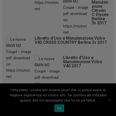
Manuten
zione
Citroën
C-Elysée
Berlina
3v 2017
Libretto d’Uso e Manutenzione Volvo
V40 CROSS COUNTRY Berlina 2v 2017
Libretto d’Uso e
Manutenzione Volvo
V40 2017
Utilizziamo i cookie per essere sicuri che tu possa avere la
migliore esperienza sul nostro sito. Se continui ad utilizzare
questo sito noi assumiamo che tu ne sia felice.
Ok