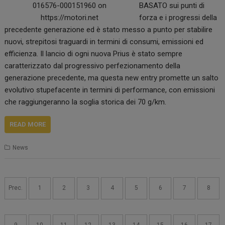
BASATO sui punti di
forza e i progressi della
precedente generazione ed è stato messo a punto per stabilire
nuovi, strepitosi traguardi in termini di consumi, emissioni ed
efficienza. Il lancio di ogni nuova Prius è stato sempre
caratterizzato dal progressivo perfezionamento della
generazione precedente, ma questa new entry promette un salto
evolutivo stupefacente in termini di performance, con emissioni
che raggiungeranno la soglia storica dei 70 g/km.
READ MORE
News
Navigazione
articoli
Prec.
1
2
3
4
5
6
7
8