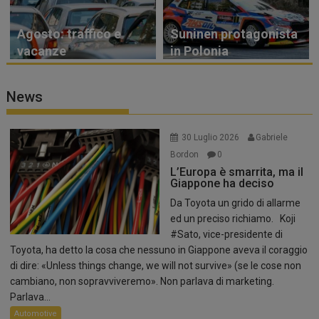
Agosto: traffico e
Suninen protagonista
vacanze
in Polonia
News
30 Luglio 2026
Gabriele
Bordon
0
L’Europa è smarrita, ma il
Giappone ha deciso
Da Toyota un grido di allarme
ed un preciso richiamo. Koji
#Sato, vice-presidente di
Toyota, ha detto la cosa che nessuno in Giappone aveva il coraggio
di dire: «Unless things change, we will not survive» (se le cose non
cambiano, non sopravviveremo». Non parlava di marketing.
Parlava...
Automotive