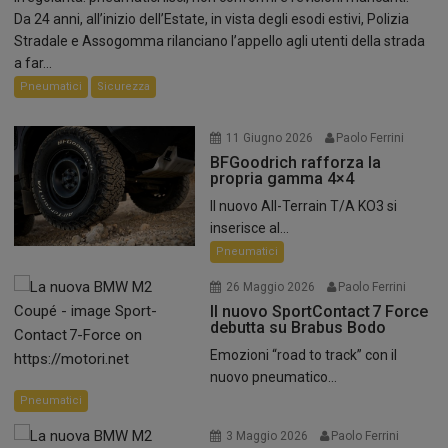
Da 24 anni, all’inizio dell’Estate, in vista degli esodi estivi, Polizia
Stradale e Assogomma rilanciano l’appello agli utenti della strada
a far...
Pneumatici
Sicurezza
11 Giugno 2026
Paolo Ferrini
BFGoodrich rafforza la
propria gamma 4×4
Il nuovo All-Terrain T/A KO3 si
inserisce al...
Pneumatici
26 Maggio 2026
Paolo Ferrini
Il nuovo SportContact 7 Force
debutta su Brabus Bodo
Emozioni “road to track” con il
nuovo pneumatico...
Pneumatici
3 Maggio 2026
Paolo Ferrini