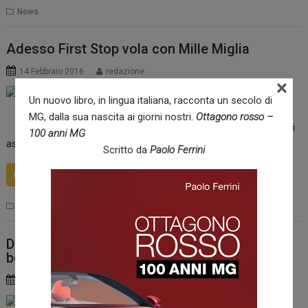
News
Adesso First Stop vola con Mille Miglia
14 Febbraio 2016
redazione
×
Importante novità in
Un nuovo libro, in lingua italiana, racconta un secolo di
arrivo per i clienti First
MG, dalla sua nascita ai giorni nostri.
Ottagono rosso –
Stop, la rete europea di
100 anni MG
assistenza per gli automobilisti che fa capo a Bridgestone.
Scritto da
Paolo Ferrini
READ MORE
News
Debutto del prototipo della nuova Honda Civic
berlina al Salone di Ginevra 2016
11 Febbraio 2016
redazione
In occasione del