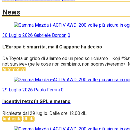
News
30 Luglio 2026
Gabriele Bordon
0
L’Europa è smarrita, ma il Giappone ha deciso
Da Toyota un grido di allarme ed un preciso richiamo. Koji #Sat
not survive» (se le cose non cambiano, non sopravviveremo». No
Automotive
29 Luglio 2026
Paolo Ferrini
0
Incentivi retrofit GPL e metano
Richieste dal 29 luglio. Dalle ore 12.00 di...
Ambiente
Utilità