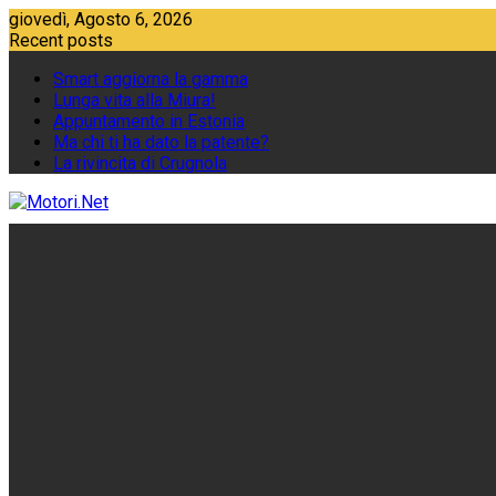
Skip
giovedì, Agosto 6, 2026
to
Recent posts
content
Smart aggiorna la gamma
Lunga vita alla Miura!
Appuntamento in Estonia
Ma chi ti ha dato la patente?
La rivincita di Crugnola