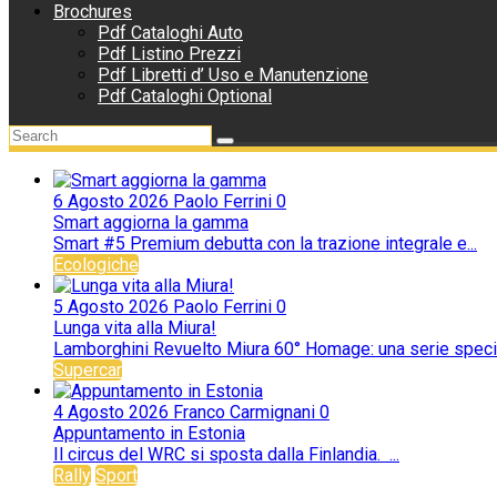
Brochures
Pdf Cataloghi Auto
Pdf Listino Prezzi
Pdf Libretti d’ Uso e Manutenzione
Pdf Cataloghi Optional
6 Agosto 2026
Paolo Ferrini
0
Smart aggiorna la gamma
Smart #5 Premium debutta con la trazione integrale e...
Ecologiche
5 Agosto 2026
Paolo Ferrini
0
Lunga vita alla Miura!
Lamborghini Revuelto Miura 60° Homage: una serie special
Supercar
4 Agosto 2026
Franco Carmignani
0
Appuntamento in Estonia
Il circus del WRC si sposta dalla Finlandia. ...
Rally
Sport