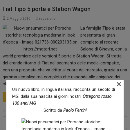
Fiat Tipo 5 porte e Station Wagon
2 Maggio 2016
redazione
La famiglia Tipo è stata
presentata al gran
completo al recente
Salone di Ginevra, con la
world premiere delle versioni 5 porte e Station Wagon. Si tratta
del grande ritorno di Fiat nel segmento delle medie-compatte,
con una proposta che va dritta al cuore del mercato, grazie a una
gamma semplice ma completa che risponde alle esigenze dei
×
clienti privati e Flotte.
Un nuovo libro, in lingua italiana, racconta un secolo di
MG, dalla sua nascita ai giorni nostri.
Ottagono rosso –
READ MORE
100 anni MG
Scritto da
Paolo Ferrini
News
Navigazione