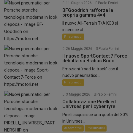
11 Giugno 2026
Paolo Ferrini
BFGoodrich rafforza la
propria gamma 4×4
Il nuovo All-Terrain T/A KO3 si
inserisce al...
Pneumatici
26 Maggio 2026
Paolo Ferrini
Il nuovo SportContact 7 Force
debutta su Brabus Bodo
Emozioni “road to track” con il
nuovo pneumatico...
Pneumatici
3 Maggio 2026
Paolo Ferrini
Collaborazione Pirelli ed
Univrses per i cyber tyre
Pirelli acquisisce una quota del 30%
in Univrses...
Automotive
Pneumatici