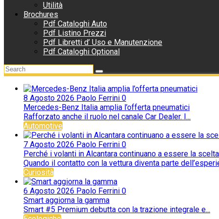
Utilità
Brochures
Pdf Cataloghi Auto
Pdf Listino Prezzi
Pdf Libretti d’ Uso e Manutenzione
Pdf Cataloghi Optional
8 Agosto 2026
Paolo Ferrini
0
Mercedes-Benz Italia amplia l’offerta pneumatici
Rafforzato anche il ruolo nel canale Car Dealer. I...
Automotive
7 Agosto 2026
Paolo Ferrini
0
Perché i volanti in Alcantara continuano a essere la scelta
Quando il contatto con la vettura diventa parte dell’esperie
Curiosità
6 Agosto 2026
Paolo Ferrini
0
Smart aggiorna la gamma
Smart #5 Premium debutta con la trazione integrale e...
Ecologiche