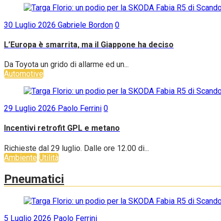
30 Luglio 2026
Gabriele Bordon
0
L’Europa è smarrita, ma il Giappone ha deciso
Da Toyota un grido di allarme ed un...
Automotive
29 Luglio 2026
Paolo Ferrini
0
Incentivi retrofit GPL e metano
Richieste dal 29 luglio. Dalle ore 12.00 di...
Ambiente
Utilità
Pneumatici
5 Luglio 2026
Paolo Ferrini