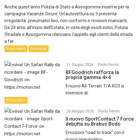
Anche quest’anno Polizia di Stato e Assogomma insieme per la
campagna Vacanze Sicure. Un’autovettura su 3 presenta
irregolarità: pneumatici lisci, non conformi e revisioni mancanti.
Da 24 anni, all’inizio dell’Estate, in vista degli esodi estivi, Polizia
Stradale e Assogomma rilanciano l’appello agli utenti della strada
a far...
Pneumatici
Sicurezza
11 Giugno 2026
Paolo Ferrini
BFGoodrich rafforza la
propria gamma 4×4
Il nuovo All-Terrain T/A KO3 si
inserisce al...
Pneumatici
26 Maggio 2026
Paolo Ferrini
Il nuovo SportContact 7 Force
debutta su Brabus Bodo
Emozioni “road to track” con il
nuovo pneumatico...