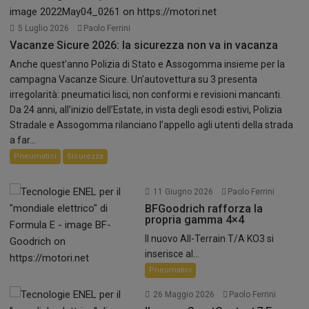
5 Luglio 2026
Paolo Ferrini
Vacanze Sicure 2026: la sicurezza non va in vacanza
Anche quest’anno Polizia di Stato e Assogomma insieme per la
campagna Vacanze Sicure. Un’autovettura su 3 presenta
irregolarità: pneumatici lisci, non conformi e revisioni mancanti.
Da 24 anni, all’inizio dell’Estate, in vista degli esodi estivi, Polizia
Stradale e Assogomma rilanciano l’appello agli utenti della strada
a far...
Pneumatici
Sicurezza
11 Giugno 2026
Paolo Ferrini
BFGoodrich rafforza la
propria gamma 4×4
Il nuovo All-Terrain T/A KO3 si
inserisce al...
Pneumatici
26 Maggio 2026
Paolo Ferrini