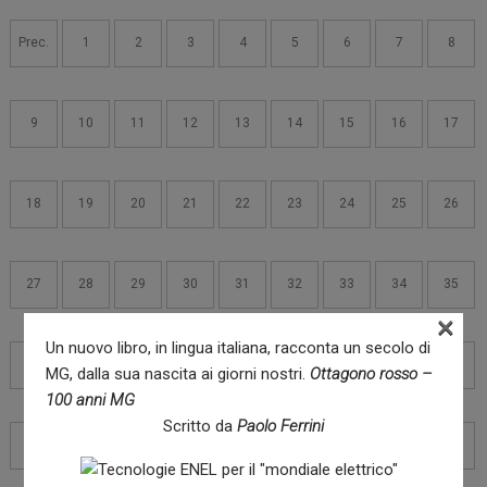
Navigazione
articoli
Prec.
1
2
3
4
5
6
7
8
9
10
11
12
13
14
15
16
17
18
19
20
21
22
23
24
25
26
27
28
29
30
31
32
33
34
35
×
Un nuovo libro, in lingua italiana, racconta un secolo di
36
37
38
39
40
41
42
43
44
MG, dalla sua nascita ai giorni nostri.
Ottagono rosso –
100 anni MG
Scritto da
Paolo Ferrini
45
46
47
48
49
50
51
52
53