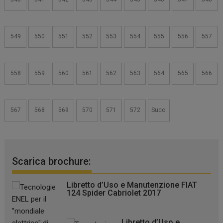
549
550
551
552
553
554
555
556
557
558
559
560
561
562
563
564
565
566
567
568
569
570
571
572
Succ.
Scarica brochure:
Libretto d’Uso e Manutenzione FIAT
124 Spider Cabriolet 2017
Libretto d’Uso e