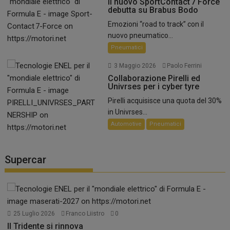
Il nuovo SportContact 7 Force
debutta su Brabus Bodo
Emozioni “road to track” con il
nuovo pneumatico...
Pneumatici
3 Maggio 2026
Paolo Ferrini
Collaborazione Pirelli ed
Univrses per i cyber tyre
Pirelli acquisisce una quota del 30%
in Univrses...
Automotive
Pneumatici
Supercar
25 Luglio 2026
Franco Liistro
0
Il Tridente si rinnova