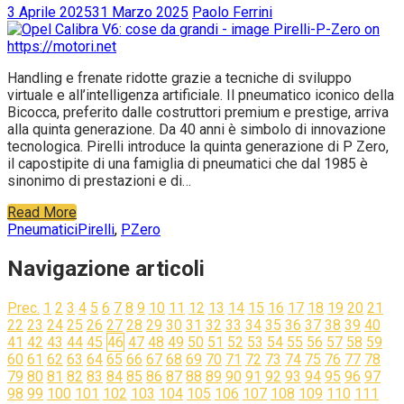
3 Aprile 2025
31 Marzo 2025
Paolo Ferrini
Handling e frenate ridotte grazie a tecniche di sviluppo
virtuale e all’intelligenza artificiale. Il pneumatico iconico della
Bicocca, preferito dalle costruttori premium e prestige, arriva
alla quinta generazione. Da 40 anni è simbolo di innovazione
tecnologica. Pirelli introduce la quinta generazione di P Zero,
il capostipite di una famiglia di pneumatici che dal 1985 è
sinonimo di prestazioni e di…
Read More
Pneumatici
Pirelli
,
PZero
Navigazione articoli
Prec.
1
2
3
4
5
6
7
8
9
10
11
12
13
14
15
16
17
18
19
20
21
22
23
24
25
26
27
28
29
30
31
32
33
34
35
36
37
38
39
40
41
42
43
44
45
46
47
48
49
50
51
52
53
54
55
56
57
58
59
60
61
62
63
64
65
66
67
68
69
70
71
72
73
74
75
76
77
78
79
80
81
82
83
84
85
86
87
88
89
90
91
92
93
94
95
96
97
98
99
100
101
102
103
104
105
106
107
108
109
110
111