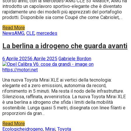
scorso anno, con la Mercedes-AMG CLE 53 4Matic+, AMG ha
introdotto un capolavoro sportivo-elegante che è diventato
rapidamente uno dei modelli più apprezzati del portafoglio
prodotti. Disponibile sia come Coupé che come Cabriolet,…
Read More
News
AMG
,
CLE
,
mercedes
La berlina a idrogeno che guarda avanti
6 Aprile 2025
6 Aprile 2025
Gabriele Bordon
Una nuova Toyota Mirai XLE ai vertici della tecnologia:
elegante ed a zero emissioni, autonomia da record,
rifornimento in 5 minuti. Ma resta il nodo delle infrastrutture.
Silenziosa, raffinata, avveniristica. La nuova Toyota Mirai XLE
è una berlina a idrogeno che sfida i limiti della mobilità
sostenibile. Lunga quasi 5 metri, disegnata con linee filanti e
proporzioni da gran…
Read More
Ecologiche
idrogeno
,
Mirai
,
Toyota