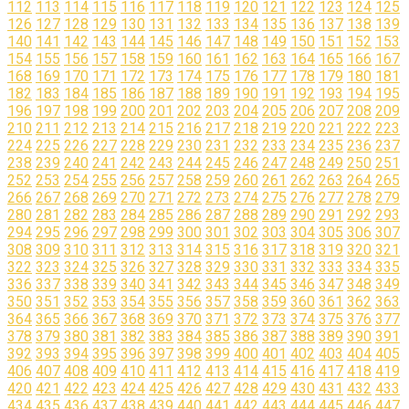
112
113
114
115
116
117
118
119
120
121
122
123
124
125
126
127
128
129
130
131
132
133
134
135
136
137
138
139
140
141
142
143
144
145
146
147
148
149
150
151
152
153
154
155
156
157
158
159
160
161
162
163
164
165
166
167
168
169
170
171
172
173
174
175
176
177
178
179
180
181
182
183
184
185
186
187
188
189
190
191
192
193
194
195
196
197
198
199
200
201
202
203
204
205
206
207
208
209
210
211
212
213
214
215
216
217
218
219
220
221
222
223
224
225
226
227
228
229
230
231
232
233
234
235
236
237
238
239
240
241
242
243
244
245
246
247
248
249
250
251
252
253
254
255
256
257
258
259
260
261
262
263
264
265
266
267
268
269
270
271
272
273
274
275
276
277
278
279
280
281
282
283
284
285
286
287
288
289
290
291
292
293
294
295
296
297
298
299
300
301
302
303
304
305
306
307
308
309
310
311
312
313
314
315
316
317
318
319
320
321
322
323
324
325
326
327
328
329
330
331
332
333
334
335
336
337
338
339
340
341
342
343
344
345
346
347
348
349
350
351
352
353
354
355
356
357
358
359
360
361
362
363
364
365
366
367
368
369
370
371
372
373
374
375
376
377
378
379
380
381
382
383
384
385
386
387
388
389
390
391
392
393
394
395
396
397
398
399
400
401
402
403
404
405
406
407
408
409
410
411
412
413
414
415
416
417
418
419
420
421
422
423
424
425
426
427
428
429
430
431
432
433
434
435
436
437
438
439
440
441
442
443
444
445
446
447