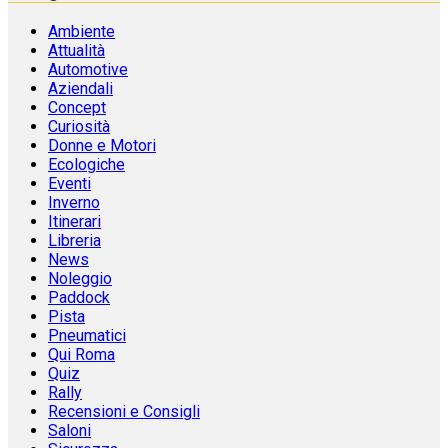
Ambiente
Attualità
Automotive
Aziendali
Concept
Curiosità
Donne e Motori
Ecologiche
Eventi
Inverno
Itinerari
Libreria
News
Noleggio
Paddock
Pista
Pneumatici
Qui Roma
Quiz
Rally
Recensioni e Consigli
Saloni