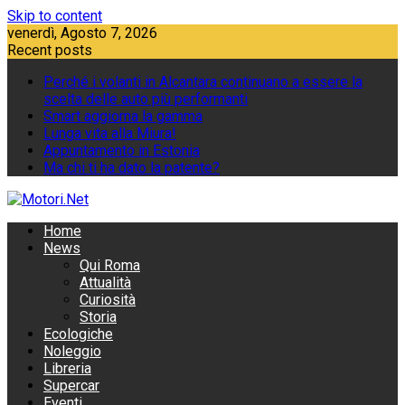
Skip to content
venerdì, Agosto 7, 2026
Recent posts
Perché i volanti in Alcantara continuano a essere la
scelta delle auto più performanti
Smart aggiorna la gamma
Lunga vita alla Miura!
Appuntamento in Estonia
Ma chi ti ha dato la patente?
Home
News
Qui Roma
Attualità
Curiosità
Storia
Ecologiche
Noleggio
Libreria
Supercar
Eventi