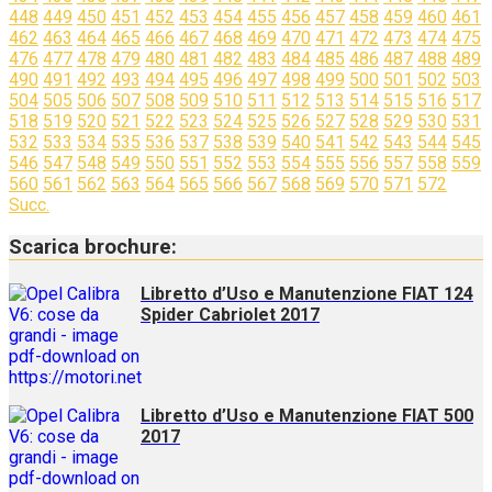
448
449
450
451
452
453
454
455
456
457
458
459
460
461
462
463
464
465
466
467
468
469
470
471
472
473
474
475
476
477
478
479
480
481
482
483
484
485
486
487
488
489
490
491
492
493
494
495
496
497
498
499
500
501
502
503
504
505
506
507
508
509
510
511
512
513
514
515
516
517
518
519
520
521
522
523
524
525
526
527
528
529
530
531
532
533
534
535
536
537
538
539
540
541
542
543
544
545
546
547
548
549
550
551
552
553
554
555
556
557
558
559
560
561
562
563
564
565
566
567
568
569
570
571
572
Succ.
Scarica brochure:
Libretto d’Uso e Manutenzione FIAT 124
Spider Cabriolet 2017
Libretto d’Uso e Manutenzione FIAT 500
2017