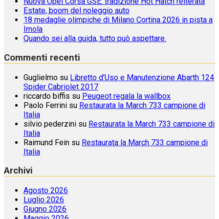
Nuova Opel Corsa GSE: tradizione Hot Hatch reiterata
Estate, boom del noleggio auto
18 medaglie olimpiche di Milano Cortina 2026 in pista a
Imola
Quando sei alla guida, tutto può aspettare.
Commenti recenti
Guglielmo
su
Libretto d’Uso e Manutenzione Abarth 124
Spider Cabriolet 2017
riccardo biffis
su
Peugeot regala la wallbox
Paolo Ferrini
su
Restaurata la March 733 campione di
Italia
silvio pederzini
su
Restaurata la March 733 campione di
Italia
Raimund Fein
su
Restaurata la March 733 campione di
Italia
Archivi
Agosto 2026
Luglio 2026
Giugno 2026
Maggio 2026