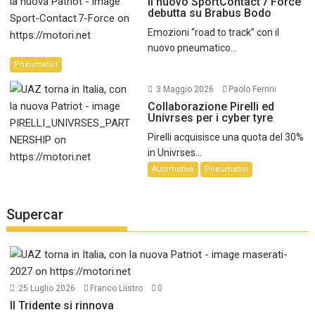
Il nuovo SportContact 7 Force
debutta su Brabus Bodo
Emozioni “road to track” con il
nuovo pneumatico...
Pneumatici
3 Maggio 2026
Paolo Ferrini
Collaborazione Pirelli ed
Univrses per i cyber tyre
Pirelli acquisisce una quota del 30%
in Univrses...
Automotive
Pneumatici
Supercar
25 Luglio 2026
Franco Liistro
0
Il Tridente si rinnova