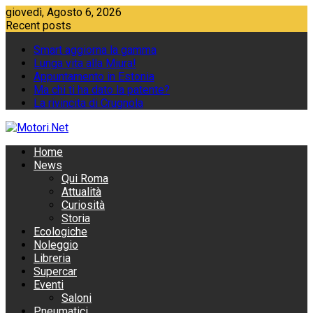
Skip
giovedì, Agosto 6, 2026
to
Recent posts
content
Smart aggiorna la gamma
Lunga vita alla Miura!
Appuntamento in Estonia
Ma chi ti ha dato la patente?
La rivincita di Crugnola
Home
News
Qui Roma
Attualità
Curiosità
Storia
Ecologiche
Noleggio
Libreria
Supercar
Eventi
Saloni
Pneumatici