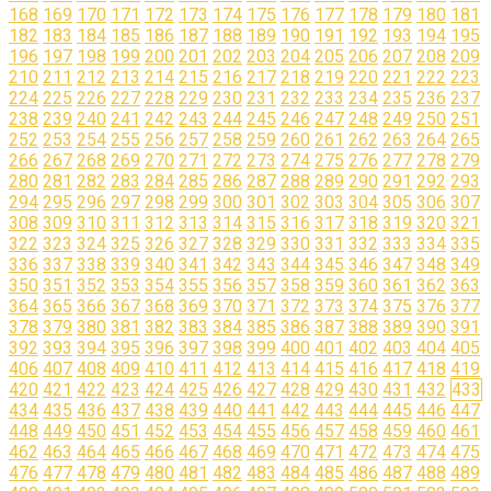
168
169
170
171
172
173
174
175
176
177
178
179
180
181
182
183
184
185
186
187
188
189
190
191
192
193
194
195
196
197
198
199
200
201
202
203
204
205
206
207
208
209
210
211
212
213
214
215
216
217
218
219
220
221
222
223
224
225
226
227
228
229
230
231
232
233
234
235
236
237
238
239
240
241
242
243
244
245
246
247
248
249
250
251
252
253
254
255
256
257
258
259
260
261
262
263
264
265
266
267
268
269
270
271
272
273
274
275
276
277
278
279
280
281
282
283
284
285
286
287
288
289
290
291
292
293
294
295
296
297
298
299
300
301
302
303
304
305
306
307
308
309
310
311
312
313
314
315
316
317
318
319
320
321
322
323
324
325
326
327
328
329
330
331
332
333
334
335
336
337
338
339
340
341
342
343
344
345
346
347
348
349
350
351
352
353
354
355
356
357
358
359
360
361
362
363
364
365
366
367
368
369
370
371
372
373
374
375
376
377
378
379
380
381
382
383
384
385
386
387
388
389
390
391
392
393
394
395
396
397
398
399
400
401
402
403
404
405
406
407
408
409
410
411
412
413
414
415
416
417
418
419
420
421
422
423
424
425
426
427
428
429
430
431
432
433
434
435
436
437
438
439
440
441
442
443
444
445
446
447
448
449
450
451
452
453
454
455
456
457
458
459
460
461
462
463
464
465
466
467
468
469
470
471
472
473
474
475
476
477
478
479
480
481
482
483
484
485
486
487
488
489