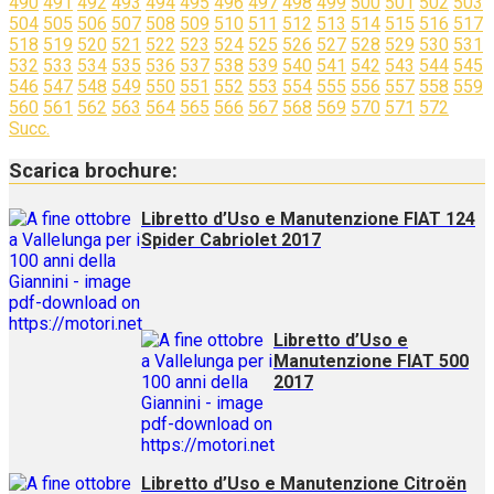
490
491
492
493
494
495
496
497
498
499
500
501
502
503
504
505
506
507
508
509
510
511
512
513
514
515
516
517
518
519
520
521
522
523
524
525
526
527
528
529
530
531
532
533
534
535
536
537
538
539
540
541
542
543
544
545
546
547
548
549
550
551
552
553
554
555
556
557
558
559
560
561
562
563
564
565
566
567
568
569
570
571
572
Succ.
Scarica brochure:
Libretto d’Uso e Manutenzione FIAT 124
Spider Cabriolet 2017
Libretto d’Uso e
Manutenzione FIAT 500
2017
Libretto d’Uso e Manutenzione Citroën