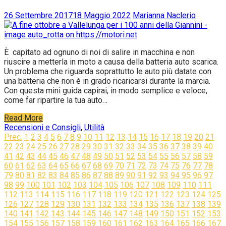
26 Settembre 2017
18 Maggio 2022
Marianna Naclerio
È capitato ad ognuno di noi di salire in macchina e non
riuscire a metterla in moto a causa della batteria auto scarica.
Un problema che riguarda soprattutto le auto più datate con
una batteria che non è in grado ricaricarsi durante la marcia.
Con questa mini guida capirai, in modo semplice e veloce,
come far ripartire la tua auto…
Read More
Recensioni e Consigli
,
Utilità
Navigazione
Prec.
1
2
3
4
5
6
7
8
9
10
11
12
13
14
15
16
17
18
19
20
21
22
23
24
25
26
27
28
29
30
31
32
33
34
35
36
37
38
39
40
articoli
41
42
43
44
45
46
47
48
49
50
51
52
53
54
55
56
57
58
59
60
61
62
63
64
65
66
67
68
69
70
71
72
73
74
75
76
77
78
79
80
81
82
83
84
85
86
87
88
89
90
91
92
93
94
95
96
97
98
99
100
101
102
103
104
105
106
107
108
109
110
111
112
113
114
115
116
117
118
119
120
121
122
123
124
125
126
127
128
129
130
131
132
133
134
135
136
137
138
139
140
141
142
143
144
145
146
147
148
149
150
151
152
153
154
155
156
157
158
159
160
161
162
163
164
165
166
167