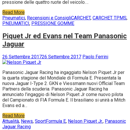
pressione delle quattro ruote del veicolo.…
Read More
Pneumatici
,
Recensioni e Consigli
CARCHET
,
CARCHET TPMS
,
PNEUMATICI
,
PRESSIONE GOMME
Piquet Jr ed Evans nel Team Panasonic
Jaguar
26 Settembre 2017
26 Settembre 2017
Paolo Ferrini
Panasonic Jaguar Racing ha ingaggiato Nelson Piquet Jr per
la quarta stagione del Mondiale di Formula E. Presentata la
nuova Jaguar I-Type 2. GKN e Viessmann nuovi Official Team
Partners della scuderia. Panasonic Jaguar Racing ha
annunciato l’ingaggio di Nelson Piquet Jr come nuovo pilota
del Campionato di FIA Formula E. Il brasiliano si unirà a Mitch
Evans ed a…
Read More
Attualità
,
News
,
Sport
Formula E
,
Nelson Piquet Jr.
,
Panasonic
Jaguar Racing