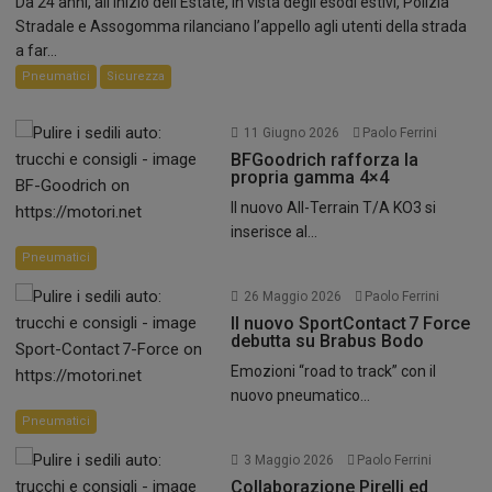
Da 24 anni, all’inizio dell’Estate, in vista degli esodi estivi, Polizia
Stradale e Assogomma rilanciano l’appello agli utenti della strada
a far...
Pneumatici
Sicurezza
11 Giugno 2026
Paolo Ferrini
BFGoodrich rafforza la
propria gamma 4×4
Il nuovo All-Terrain T/A KO3 si
inserisce al...
Pneumatici
26 Maggio 2026
Paolo Ferrini
Il nuovo SportContact 7 Force
debutta su Brabus Bodo
Emozioni “road to track” con il
nuovo pneumatico...
Pneumatici
3 Maggio 2026
Paolo Ferrini
Collaborazione Pirelli ed