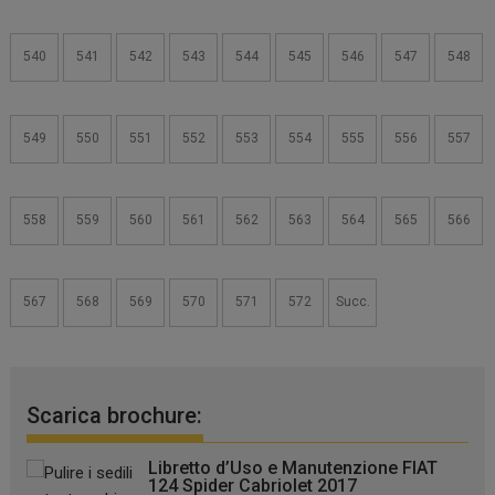
540
541
542
543
544
545
546
547
548
549
550
551
552
553
554
555
556
557
558
559
560
561
562
563
564
565
566
567
568
569
570
571
572
Succ.
Scarica brochure:
Libretto d’Uso e Manutenzione FIAT
124 Spider Cabriolet 2017