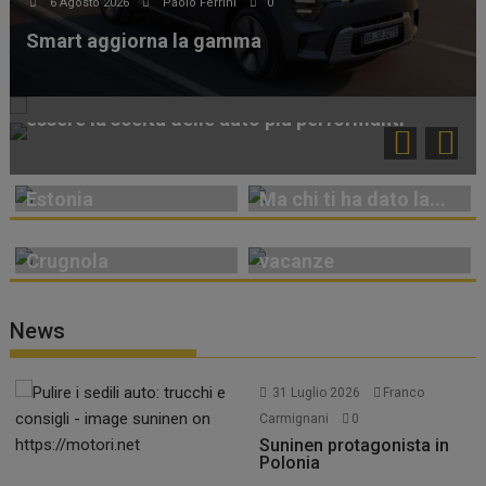
6 Agosto 2026
Paolo Ferrini
0
5 Agosto 2026
Paolo Ferrini
0
Smart aggiorna la gamma
7 Agosto 2026
Paolo Ferrini
0
Lunga vita alla Miura!
Perché i volanti in Alcantara continuano a
essere la scelta delle auto più performanti
Appuntamento in
Estonia
Ma chi ti ha dato la...
La rivincita di
Agosto: traffico e
Crugnola
vacanze
News
31 Luglio 2026
Franco
Carmignani
0
Suninen protagonista in
Polonia