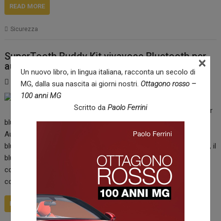
READ MORE
Sicurezza
SuperTooth Buddy Kit vivavoce Bluetooth per
×
auto: recensione e prezzo
Un nuovo libro, in lingua italiana, racconta un secolo di
29 Settembre 2017
Marianna Naclerio
MG, dalla sua nascita ai giorni nostri.
Ottagono rosso –
100 anni MG
State pensando di
Scritto da
Paolo Ferrini
acquistare uno speaker
bluetooth per la vostra auto, ma non sapete quale scegliere?
Auto.motori.net vi propone il SuperTooth Buddy, il kit vivavoce
bluetooth per auto. Prodotto dall’azienda francese SuperTooth, il
bluetooth Buddy si distingue per la sua funzione “dual” che
consente di utilizzare il vivavoce con due telefoni
contemporaneamente. Il Buddy è tra i più sottili e leggeri…
READ MORE