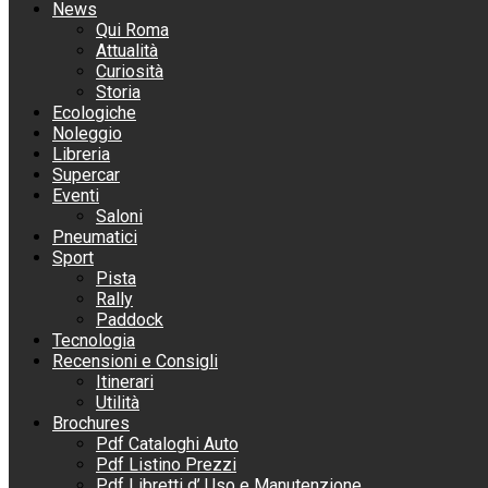
News
Qui Roma
Attualità
Curiosità
Storia
Ecologiche
Noleggio
Libreria
Supercar
Eventi
Saloni
Pneumatici
Sport
Pista
Rally
Paddock
Tecnologia
Recensioni e Consigli
Itinerari
Utilità
Brochures
Pdf Cataloghi Auto
Pdf Listino Prezzi
Pdf Libretti d’ Uso e Manutenzione