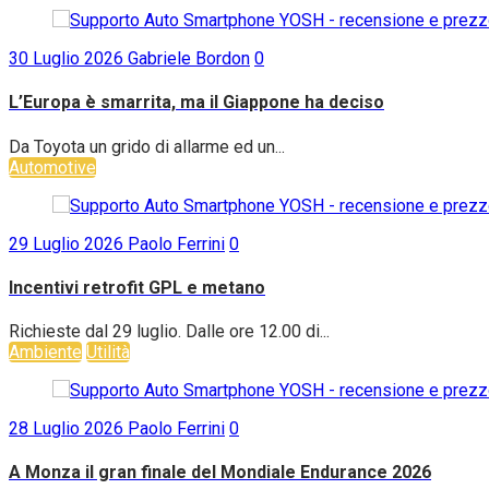
30 Luglio 2026
Gabriele Bordon
0
L’Europa è smarrita, ma il Giappone ha deciso
Da Toyota un grido di allarme ed un...
Automotive
29 Luglio 2026
Paolo Ferrini
0
Incentivi retrofit GPL e metano
Richieste dal 29 luglio. Dalle ore 12.00 di...
Ambiente
Utilità
28 Luglio 2026
Paolo Ferrini
0
A Monza il gran finale del Mondiale Endurance 2026