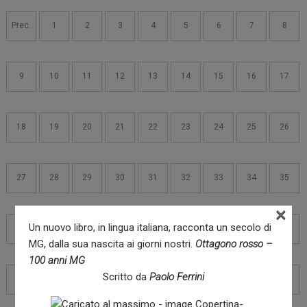
Navigazione
articoli
Prec.
1
2
3
4
5
6
7
8
9
10
11
12
13
14
15
16
17
18
19
20
21
22
23
24
25
26
27
28
29
30
31
32
33
34
35
×
Un nuovo libro, in lingua italiana, racconta un secolo di
36
37
38
39
40
41
42
43
44
MG, dalla sua nascita ai giorni nostri.
Ottagono rosso –
100 anni MG
Scritto da
Paolo Ferrini
45
46
47
48
49
50
51
52
53