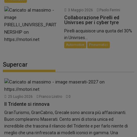
3 Maggio 2026
Paolo Ferrini
Collaborazione Pirelli ed
Univrses per i cyber tyre
Pirelli acquisisce una quota del 30%
in Univrses...
Automotive
Pneumatici
Supercar
25 Luglio 2026
Franco Liistro
0
Il Tridente si rinnova
GranTurismo, GranCabrio, Grecale sono ancora più affascinanti.
Buon compleanno Maserati. Cento anni di storia unica ed
incredibile che trascina il rilancio del Tridente e per farlo niente di
meglio che una rinfrescata ai modelli iconici in gamma. Una