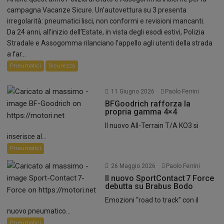
campagna Vacanze Sicure. Un’autovettura su 3 presenta
irregolarità: pneumatici lisci, non conformi e revisioni mancanti.
Da 24 anni, all’inizio dell’Estate, in vista degli esodi estivi, Polizia
Stradale e Assogomma rilanciano l’appello agli utenti della strada
a far...
Pneumatici
Sicurezza
11 Giugno 2026
Paolo Ferrini
BFGoodrich rafforza la
propria gamma 4×4
Il nuovo All-Terrain T/A KO3 si
inserisce al...
Pneumatici
26 Maggio 2026
Paolo Ferrini
Il nuovo SportContact 7 Force
debutta su Brabus Bodo
Emozioni “road to track” con il
nuovo pneumatico...
Pneumatici