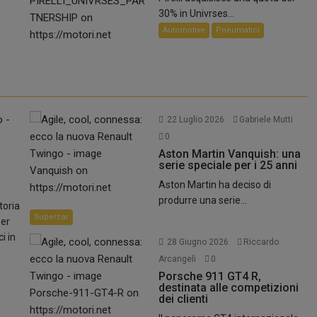
30% in Univrses...
Automotive
Pneumatici
22 Luglio 2026
Gabriele Mutti
0
Aston Martin Vanquish: una
serie speciale per i 25 anni
Aston Martin ha deciso di
produrre una serie...
toria
Supercar
per
i in
28 Giugno 2026
Riccardo
Arcangeli
0
Porsche 911 GT4 R,
destinata alle competizioni
dei clienti
.