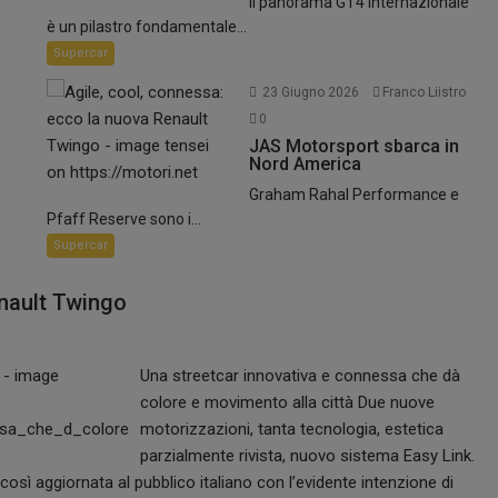
Il panorama GT4 internazionale
è un pilastro fondamentale...
Supercar
23 Giugno 2026
Franco Liistro
0
JAS Motorsport sbarca in
Nord America
Graham Rahal Performance e
Pfaff Reserve sono i...
Supercar
enault Twingo
Una streetcar innovativa e connessa che dà
colore e movimento alla città Due nuove
motorizzazioni, tanta tecnologia, estetica
parzialmente rivista, nuovo sistema Easy Link.
osì aggiornata al pubblico italiano con l’evidente intenzione di