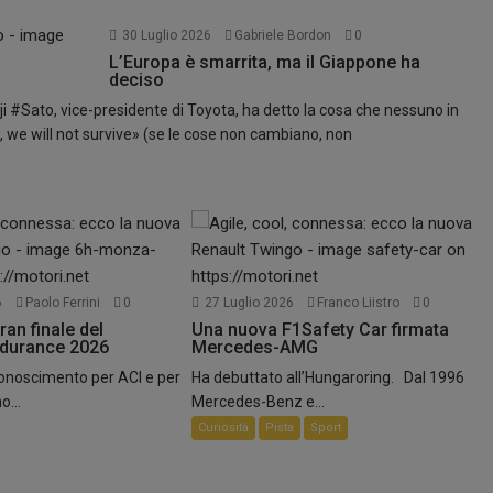
30 Luglio 2026
Gabriele Bordon
0
L’Europa è smarrita, ma il Giappone ha
deciso
i #Sato, vice-presidente di Toyota, ha detto la cosa che nessuno in
, we will not survive» (se le cose non cambiano, non
.
6
Paolo Ferrini
0
27 Luglio 2026
Franco Liistro
0
ran finale del
Una nuova F1Safety Car firmata
ndurance 2026
Mercedes-AMG
conoscimento per ACI e per
Ha debuttato all’Hungaroring. Dal 1996
o...
Mercedes-Benz e...
Curiosità
Pista
Sport