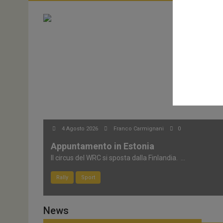
4 Agosto 2026
Franco Carmignani
0
Appuntamento in Estonia
Il circus del WRC si sposta dalla Finlandia. ...
Rally
Sport
News