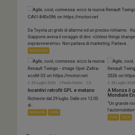
Da Toyota un grido di allarme ed un preciso richiamo. Koj
Giappone aveva il coraggio di dire: «Unless things change
sopravviveremo». Non parlava di marketing. Parlava...
Automotive
6 Agosto 2026
Paolo Ferrini
0
Smart aggiorna la gamma
Smart #5 Premium debutta con la trazione integrale e..
Ecologiche
29 Luglio 2026
Paolo Ferrini
0
28 Luglio 202
Incentivi retrofit GPL e metano
A Monza il g
Mondiale E
Richieste dal 29 luglio. Dalle ore 12.00
“Un grande ri
di...
l’automobilism
Ambiente
Utilità
Pista
Sport