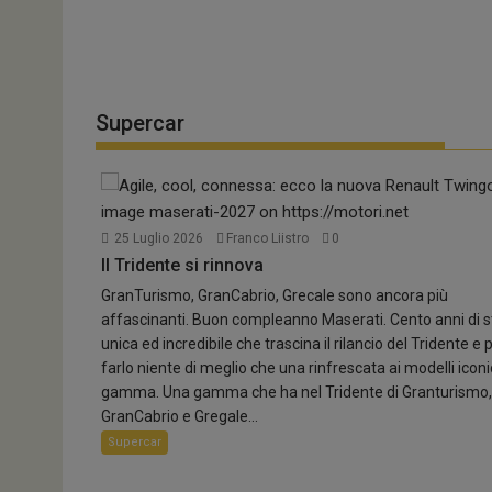
4 Agosto 2026
Franco Carmignani
0
Appuntamento in Estonia
Il circus del WRC si sposta dalla Finlandia. ...
Supercar
Rally
Sport
25 Luglio 2026
Franco Liistro
0
Il Tridente si rinnova
GranTurismo, GranCabrio, Grecale sono ancora più
affascinanti. Buon compleanno Maserati. Cento anni di s
unica ed incredibile che trascina il rilancio del Tridente e 
farlo niente di meglio che una rinfrescata ai modelli iconic
gamma. Una gamma che ha nel Tridente di Granturismo,
6 Agosto 2026
Paolo Ferrini
0
GranCabrio e Gregale...
Supercar
Smart aggiorna la gamma
Smart #5 Premium debutta con la trazione integrale e..