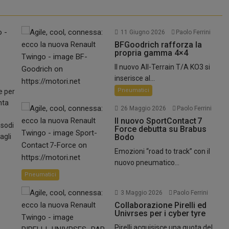
11 Giugno 2026
Paolo Ferrini
BFGoodrich rafforza la
propria gamma 4×4
Il nuovo All-Terrain T/A KO3 si
ale di...
inserisce al...
Pneumatici
e per
nta
26 Maggio 2026
Paolo Ferrini
Il nuovo SportContact 7
esodi
Force debutta su Brabus
agli
Bodo
Emozioni “road to track” con il
nuovo pneumatico...
Pneumatici
3 Maggio 2026
Paolo Ferrini
Collaborazione Pirelli ed
Univrses per i cyber tyre
Pirelli acquisisce una quota del