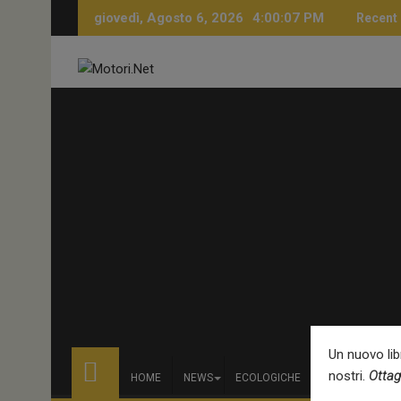
Skip
giovedì, Agosto 6, 2026
4:00:08 PM
Recent
to
content
Un nuovo libr
nostri.
Ottag
HOME
NEWS
ECOLOGICHE
NOLEGGIO