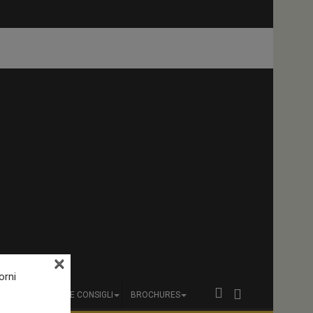
×
orni
Agosto: traffico e
A
RECENSIONI E CONSIGLI
BROCHURES
to la...
vacanze