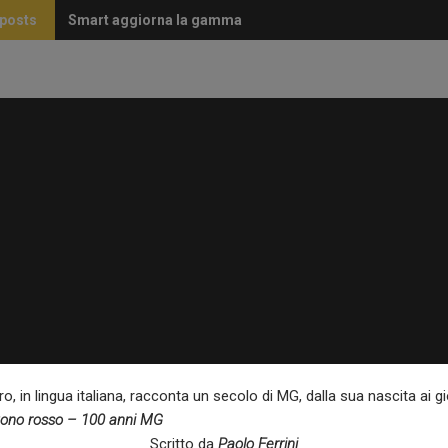
 posts
Smart aggiorna la gamma
Lunga vita alla Miura!
o, in lingua italiana, racconta un secolo di MG, dalla sua nascita ai gi
ono rosso – 100 anni MG
LIBRERIA
SUPERCAR
EVENTI
PNEUMATICI
SPORT
TECNOLOGI
Ma chi ti ha da
Scritto da
Paolo Ferrini