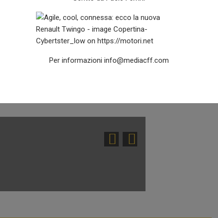
La rivincita di
3 Agosto 2026
Crugnola
Ferrini
0
2 Agosto 2026
Franco Carmignani
Per informazioni
info@mediacff.com