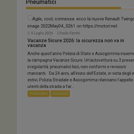
Pneumatici
5 Agosto 2026
Paolo Ferrini
0
5 Luglio 2026
Paolo Ferrini
Lunga vita alla Miura!
Vacanze Sicure 2026: la sicurezza non va in
vacanza
Lamborghini Revuelto Miura 60° Homage: una serie speci
Anche quest’anno Polizia di Stato e Assogomma insiem
Supercar
la campagna Vacanze Sicure. Un’autovettura su 3 prese
irregolarità: pneumatici lisci, non conformi e revisioni
mancanti. Da 24 anni, all’inizio dell’Estate, in vista degli 
estivi, Polizia Stradale e Assogomma rilanciano l’appello 
utenti della strada a far...
Pneumatici
Sicurezza