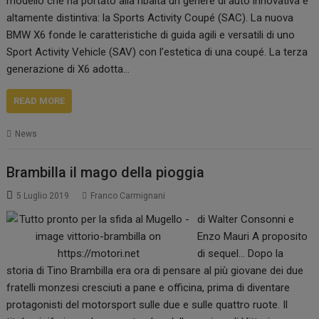
modello che ha portato alla ribalta un genere di auto innovativa e
altamente distintiva: la Sports Activity Coupé (SAC). La nuova
BMW X6 fonde le caratteristiche di guida agili e versatili di uno
Sport Activity Vehicle (SAV) con l’estetica di una coupé. La terza
generazione di X6 adotta…
READ MORE
News
Brambilla il mago della pioggia
5 Luglio 2019
Franco Carmignani
di Walter Consonni e
Enzo Mauri A proposito
di sequel… Dopo la
storia di Tino Brambilla era ora di pensare al più giovane dei due
fratelli monzesi cresciuti a pane e officina, prima di diventare
protagonisti del motorsport sulle due e sulle quattro ruote. Il