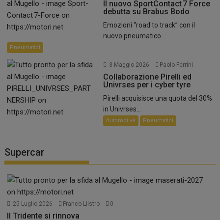
Il nuovo SportContact 7 Force
debutta su Brabus Bodo
Emozioni “road to track” con il
nuovo pneumatico...
Pneumatici
3 Maggio 2026
Paolo Ferrini
Collaborazione Pirelli ed
Univrses per i cyber tyre
Pirelli acquisisce una quota del 30%
in Univrses...
Automotive
Pneumatici
Supercar
25 Luglio 2026
Franco Liistro
0
Il Tridente si rinnova