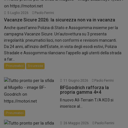
5 Luglio 2026
Paolo Ferrini
Vacanze Sicure 2026: la sicurezza non va in vacanza
Anche quest’anno Polizia di Stato e Assogomma insieme per la
campagna Vacanze Sicure. Un’autovettura su 3 presenta
irregolarità: pneumatici lisci, non conformi e revisioni mancanti.
Da 24 anni, all’inizio dell’Estate, in vista degli esodi estivi, Polizia
Stradale e Assogomma rilanciano l’appello agli utenti della strada
a far...
Pneumatici
Sicurezza
11 Giugno 2026
Paolo Ferrini
BFGoodrich rafforza la
propria gamma 4×4
Il nuovo All-Terrain T/A KO3 si
inserisce al...
Pneumatici
26 Maggio 2026
Paolo Ferrini