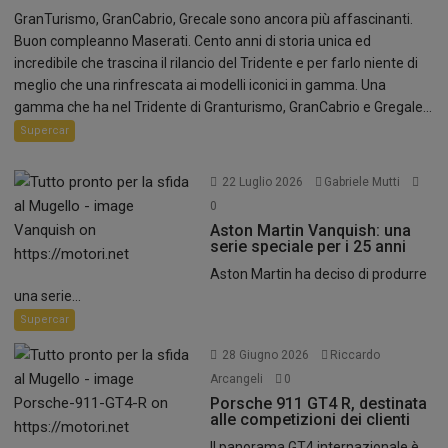
GranTurismo, GranCabrio, Grecale sono ancora più affascinanti.
Buon compleanno Maserati. Cento anni di storia unica ed
incredibile che trascina il rilancio del Tridente e per farlo niente di
meglio che una rinfrescata ai modelli iconici in gamma. Una
gamma che ha nel Tridente di Granturismo, GranCabrio e Gregale...
Supercar
22 Luglio 2026
Gabriele Mutti
0
Aston Martin Vanquish: una
serie speciale per i 25 anni
Aston Martin ha deciso di produrre
una serie...
Supercar
28 Giugno 2026
Riccardo
Arcangeli
0
Porsche 911 GT4 R, destinata
alle competizioni dei clienti
Il panorama GT4 internazionale è