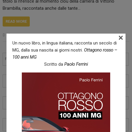
titolo si riferisce al momento clou della carriera di Vittorio
Brambilla, raccontata anche dalle tante…
READ MORE
×
Libreria
Un nuovo libro, in lingua italiana, racconta un secolo di
Navigazione
MG, dalla sua nascita ai giorni nostri.
Ottagono rosso –
articoli
100 anni MG
Prec.
1
2
3
4
5
6
7
8
Scritto da
Paolo Ferrini
9
10
11
12
13
14
15
16
17
18
19
20
21
22
23
24
25
26
27
28
29
30
31
32
33
34
35