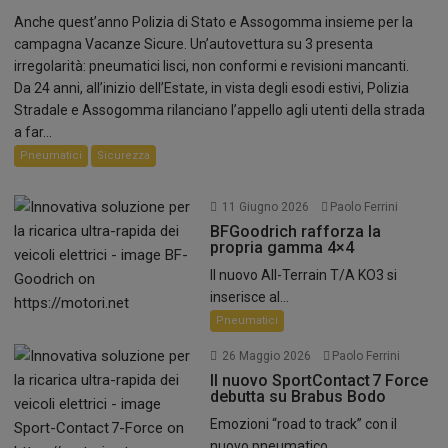
Anche quest’anno Polizia di Stato e Assogomma insieme per la
campagna Vacanze Sicure. Un’autovettura su 3 presenta
irregolarità: pneumatici lisci, non conformi e revisioni mancanti.
Da 24 anni, all’inizio dell’Estate, in vista degli esodi estivi, Polizia
Stradale e Assogomma rilanciano l’appello agli utenti della strada
a far...
Pneumatici
Sicurezza
11 Giugno 2026
Paolo Ferrini
BFGoodrich rafforza la
propria gamma 4×4
Il nuovo All-Terrain T/A KO3 si
inserisce al...
Pneumatici
26 Maggio 2026
Paolo Ferrini
Il nuovo SportContact 7 Force
debutta su Brabus Bodo
Emozioni “road to track” con il
nuovo pneumatico...