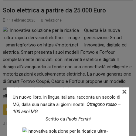
Solo elettrica a partire da 25.000 Euro
11 Febbraio 2020
redazione
Questa è la nuova
generazione Smart
Innovativa, digitale ed
elettrica. Smart presenta i suoi modelli Fortwo e Forfour
completamente rinnovati con interventi estetici e digitali. Il
design all’avanguardia si fonde con una connettività intelligente e
motorizzazioni esclusivamente elettriche. La nuova generazione
di Smart Fortwo Coupé, Cabrio e Forfour propone un modello
completo di mobilità sostenibile. La nuova generazione regala
×
alla…
Un nuovo libro, in lingua italiana, racconta un secolo di
MG, dalla sua nascita ai giorni nostri.
Ottagono rosso –
READ MORE
100 anni MG
Scritto da
Paolo Ferrini
,
Ecologiche
auto elettriche
smart