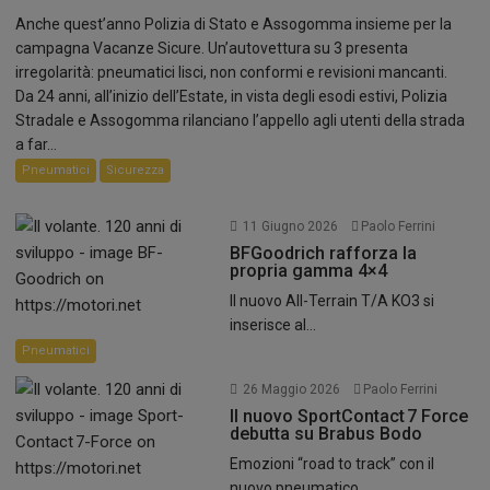
Anche quest’anno Polizia di Stato e Assogomma insieme per la
campagna Vacanze Sicure. Un’autovettura su 3 presenta
irregolarità: pneumatici lisci, non conformi e revisioni mancanti.
Da 24 anni, all’inizio dell’Estate, in vista degli esodi estivi, Polizia
Stradale e Assogomma rilanciano l’appello agli utenti della strada
a far...
Pneumatici
Sicurezza
11 Giugno 2026
Paolo Ferrini
BFGoodrich rafforza la
propria gamma 4×4
Il nuovo All-Terrain T/A KO3 si
inserisce al...
Pneumatici
26 Maggio 2026
Paolo Ferrini
Il nuovo SportContact 7 Force
debutta su Brabus Bodo
Emozioni “road to track” con il
nuovo pneumatico...