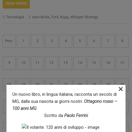
READ MORE
,
,
Tecnologia
auto ibride
Ford. Kuga
Whisper Strategy
Navigazione
articoli
Prec.
1
2
3
4
5
6
7
8
9
10
11
12
13
14
15
16
17
18
19
20
21
22
23
24
25
26
×
Un nuovo libro, in lingua italiana, racconta un secolo di
MG, dalla sua nascita ai giorni nostri.
Ottagono rosso –
27
28
29
30
31
32
33
34
35
100 anni MG
Scritto da
Paolo Ferrini
36
37
38
39
40
41
42
43
44