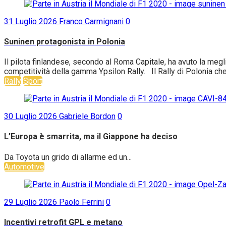
31 Luglio 2026
Franco Carmignani
0
Suninen protagonista in Polonia
Il pilota finlandese, secondo al Roma Capitale, ha avuto la me
competitività della gamma Ypsilon Rally. Il Rally di Polonia che
Rally
Sport
30 Luglio 2026
Gabriele Bordon
0
L’Europa è smarrita, ma il Giappone ha deciso
Da Toyota un grido di allarme ed un...
Automotive
29 Luglio 2026
Paolo Ferrini
0
Incentivi retrofit GPL e metano