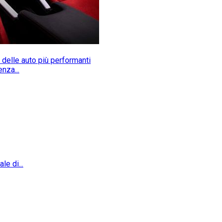
 delle auto più performanti
nza...
e di...